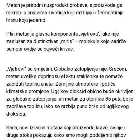
Metan je prirodni nusprodukt probave, a proizvode ga
mikrobi u crijevima životinja koji razbijaju i fermentiraju
hranu koju jedemo.
Plin metan je glavna komponenta „vjetrova“, iako nije
zaslužan za distinktivan „miris“ – molekule koje sadrže
sumpor ovdje su najveći krivac.
„Vjetrovi“ su smiješni. Globalno zatopljenje nije. Srećom,
metan uvelike doprinosu efektu staklenika te pomaže
zadržati toplinu unutar Zemljine atmosfere i potiče
klimatske promjene. Ugljikov dioksid obično bude okrivljen
za globalno zatopljenje, ali metan za otprilike 85 puta bolje
zadržava toplinu, iako se razbija puno brže od ugljikovog
dioksida.
Sada, novi izračun metana koji proizvode krave, svinje i
druga stoka pokazuju kako smo mogli podcijeniti njihov