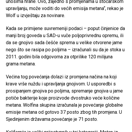
unosima hrane. Ovo, zajedno s promjenama u stočarskom
upravljanju, može voditi do većih emisija metana“, rekao je
Wolf u izvještaju za novinare.
Kada se primijene suvremeniji podaci – poput činjenice da
manji broj goveda u SAD-u vuče poljoprivrednu opremu, ili
da se gnojivo sada češće sprema u velike otvorene jame
nego što se rasipa po poljima – izračunali su da je stoka u
2011. godini bila odgovorna za otprilike 120 milijuna
grama metana.
Većina tog povećanja dolazi iz promjena načina na koji
krave vrše nuždu i upravljanja gnojivom. U usporedbi s
prosipanjem gnojiva po poljima, spremanje gnojiva u jame
potiče bakterije koje proizvode dvostruko veće količine
metana. Wolfina skupina izračunala je povećanje globalne
emisije metana od gotovo 37 posto zbog tih promjena. U
Sjedinjenim državama povećanje je 71 posto.