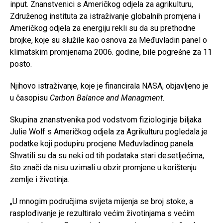
input. Znanstvenici s Američkog odjela za agrikulturu,
Združenog instituta za istraživanje globalnih promjena i
Američkog odjela za energiju rekli su da su prethodne
brojke, koje su služile kao osnova za Međuvladin panel o
klimatskim promjenama 2006. godine, bile pogrešne za 11
posto.
Njihovo istraživanje, koje je financirala NASA, objavljeno je
u časopisu
Carbon Balance and Managment
.
Skupina znanstvenika pod vodstvom fiziologinje biljaka
Julie Wolf s Američkog odjela za Agrikulturu pogledala je
podatke koji podupiru procjene Međuvladinog panela.
Shvatili su da su neki od tih podataka stari desetljećima,
što znači da nisu uzimali u obzir promjene u korištenju
zemlje i životinja.
„U mnogim područjima svijeta mijenja se broj stoke, a
rasplođivanje je rezultiralo većim životinjama s većim