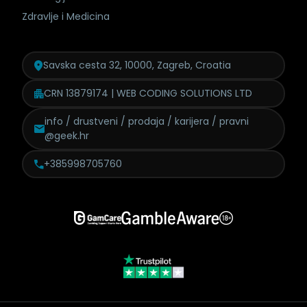
Zdravlje i Medicina
Savska cesta 32, 10000, Zagreb, Croatia
CRN 13879174 | WEB CODING SOLUTIONS LTD
info / drustveni / prodaja /
karijera / pravni
@geek.hr
+385998705760