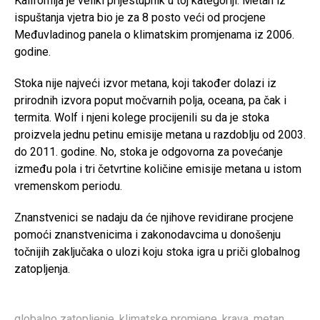
Kalifornija je veliki prijestupnik u toj kategoriji. Metan iz
ispuštanja vjetra bio je za 8 posto veći od procjene
Međuvladinog panela o klimatskim promjenama iz 2006.
godine.
Stoka nije najveći izvor metana, koji također dolazi iz
prirodnih izvora poput močvarnih polja, oceana, pa čak i
termita. Wolf i njeni kolege procijenili su da je stoka
proizvela jednu petinu emisije metana u razdoblju od 2003.
do 2011. godine. No, stoka je odgovorna za povećanje
između pola i tri četvrtine količine emisije metana u istom
vremenskom periodu.
Znanstvenici se nadaju da će njihove revidirane procjene
pomoći znanstvenicima i zakonodavcima u donošenju
točnijih zaključaka o ulozi koju stoka igra u priči globalnog
zatopljenja.
globalno zatopljenje
,
klimatske promjene
,
krava
,
metan