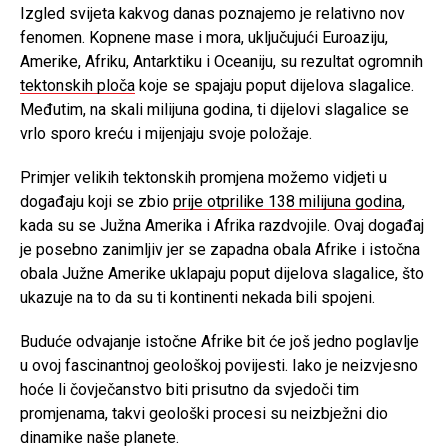
Izgled svijeta kakvog danas poznajemo je relativno nov
fenomen. Kopnene mase i mora, uključujući Euroaziju,
Amerike, Afriku, Antarktiku i Oceaniju, su rezultat ogromnih
tektonskih ploča
koje se spajaju poput dijelova slagalice.
Međutim, na skali milijuna godina, ti dijelovi slagalice se
vrlo sporo kreću i mijenjaju svoje položaje.
Primjer velikih tektonskih promjena možemo vidjeti u
događaju koji se zbio
prije otprilike 138 milijuna godina
,
kada su se Južna Amerika i Afrika razdvojile. Ovaj događaj
je posebno zanimljiv jer se zapadna obala Afrike i istočna
obala Južne Amerike uklapaju poput dijelova slagalice, što
ukazuje na to da su ti kontinenti nekada bili spojeni.
Buduće odvajanje istočne Afrike bit će još jedno poglavlje
u ovoj fascinantnoj geološkoj povijesti. Iako je neizvjesno
hoće li čovječanstvo biti prisutno da svjedoči tim
promjenama, takvi geološki procesi su neizbježni dio
dinamike naše planete.