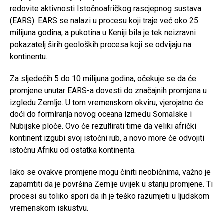
redovite aktivnosti Istočnoafričkog rascjepnog sustava
(EARS). EARS se nalazi u procesu koji traje već oko 25
milijuna godina, a pukotina u Keniji bila je tek neizravni
pokazatelj širih geoloških procesa koji se odvijaju na
kontinentu.
Za sljedećih 5 do 10 milijuna godina, očekuje se da će
promjene unutar EARS-a dovesti do značajnih promjena u
izgledu Zemlje. U tom vremenskom okviru, vjerojatno će
doći do formiranja novog oceana između Somalske i
Nubijske ploče. Ovo će rezultirati time da veliki afrički
kontinent izgubi svoj istočni rub, a novo more će odvojiti
istočnu Afriku od ostatka kontinenta.
Iako se ovakve promjene mogu činiti neobičnima, važno je
zapamtiti da je površina Zemlje
uvijek u stanju promjene
. Ti
procesi su toliko spori da ih je teško razumjeti u ljudskom
vremenskom iskustvu.