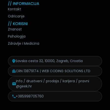
// INFORMACIJA
Kontakt
Odricanje
// KORISNI
Znanost
Psihologija
Zdravlje i Medicina
Savska cesta 32, 10000, Zagreb, Croatia
CRN 13879174 | WEB CODING SOLUTIONS LTD
info / drustveni / prodaja /
karijera / pravni
@geek.hr
+385998705760