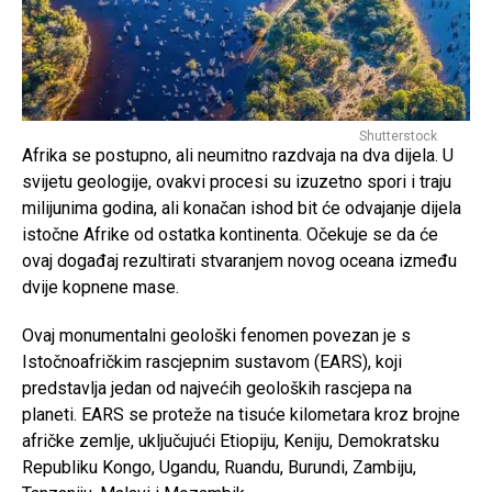
Shutterstock
Afrika se postupno, ali neumitno razdvaja na dva dijela. U
svijetu geologije, ovakvi procesi su izuzetno spori i traju
milijunima godina, ali konačan ishod bit će odvajanje dijela
istočne Afrike od ostatka kontinenta. Očekuje se da će
ovaj događaj rezultirati stvaranjem novog oceana između
dvije kopnene mase.
Ovaj monumentalni geološki fenomen povezan je s
Istočnoafričkim rascjepnim sustavom (EARS), koji
predstavlja jedan od najvećih geoloških rascjepa na
planeti. EARS se proteže na tisuće kilometara kroz brojne
afričke zemlje, uključujući Etiopiju, Keniju, Demokratsku
Republiku Kongo, Ugandu, Ruandu, Burundi, Zambiju,