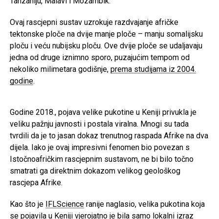
Tanzaniju, Malavi i Mozambik.
Ovaj rascjepni sustav uzrokuje razdvajanje afričke
tektonske ploče na dvije manje ploče – manju somalijsku
ploču i veću nubijsku ploču. Ove dvije ploče se udaljavaju
jedna od druge iznimno sporo, puzajućim tempom od
nekoliko milimetara godišnje,
prema studijama iz 2004.
godine
.
Godine 2018., pojava velike pukotine u Keniji privukla je
veliku pažnju javnosti i postala viralna. Mnogi su tada
tvrdili da je to jasan dokaz trenutnog raspada Afrike na dva
dijela. Iako je ovaj impresivni fenomen bio povezan s
Istočnoafričkim rascjepnim sustavom, ne bi bilo točno
smatrati ga direktnim dokazom velikog geološkog
rascjepa Afrike.
Kao što je
IFLScience
ranije naglasio, velika pukotina koja
se pojavila u Keniji vjerojatno je bila samo lokalni izraz