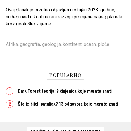
Ovaj članak je prvotno
objavljen u ožujku 2023. godine
,
nudeći uvid u kontinuirani razvoj i promjene našeg planeta
kroz geološko vrijeme.
Afrika
,
geografija
,
geologija
,
kontinent
,
ocean
,
ploče
POPULARNO
Dark Forest teorija: 9 činjenica koje morate znati
Što je bijeli patuljak? 13 odgovora koje morate znati