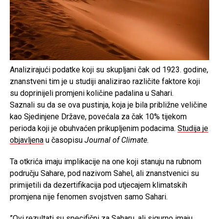
Analizirajući podatke koji su skupljani čak od 1923. godine,
znanstveni tim je u studiji analizirao različite faktore koji
su doprinijeli promjeni količine padalina u Sahari.
Saznali su da se ova pustinja, koja je bila približne veličine
kao Sjedinjene Države, povećala za čak 10% tijekom
perioda koji je obuhvaćen prikupljenim podacima.
Studija je
objavljena
u časopisu
Journal of Climate.
Ta otkrića imaju implikacije na one koji stanuju na rubnom
području Sahare, pod nazivom Sahel, ali znanstvenici su
primijetili da dezertifikacija pod utjecajem klimatskih
promjena nije fenomen svojstven samo Sahari.
”Ovi rezultati su specifični za Saharu, ali sigurno imaju