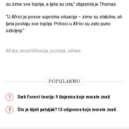
su zime sve toplije, a ljeta su ista,” objasnila je Thomas.
”U Africi je posve suprotna situacija – zime su stabilne, ali
ljeta postaju sve toplija. Pritisci u Africi su zato puno
ozbiljniji.”
Afrika
,
dezertifikacija
,
pustinja
,
sahara
POPULARNO
Dark Forest teorija: 9 činjenica koje morate znati
Što je bijeli patuljak? 13 odgovora koje morate znati