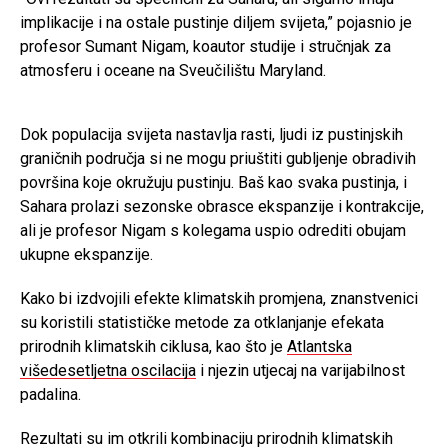
implikacije i na ostale pustinje diljem svijeta,” pojasnio je
profesor Sumant Nigam, koautor studije i stručnjak za
atmosferu i oceane na Sveučilištu Maryland.
Dok populacija svijeta nastavlja rasti, ljudi iz pustinjskih
graničnih područja si ne mogu priuštiti gubljenje obradivih
površina koje okružuju pustinju. Baš kao svaka pustinja, i
Sahara prolazi sezonske obrasce ekspanzije i kontrakcije,
ali je profesor Nigam s kolegama uspio odrediti obujam
ukupne ekspanzije.
Kako bi izdvojili efekte klimatskih promjena, znanstvenici
su koristili statističke metode za otklanjanje efekata
prirodnih klimatskih ciklusa, kao što je
Atlantska
višedesetljetna oscilacija
i njezin utjecaj na varijabilnost
padalina.
Rezultati su im otkrili kombinaciju prirodnih klimatskih