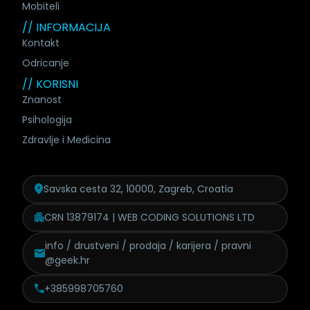
Mobiteli
// INFORMACIJA
Kontakt
Odricanje
// KORISNI
Znanost
Psihologija
Zdravlje i Medicina
Savska cesta 32, 10000, Zagreb, Croatia
CRN 13879174 | WEB CODING SOLUTIONS LTD
info / drustveni / prodaja /
karijera / pravni
@geek.hr
+385998705760