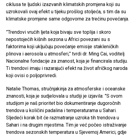
ciklusa te ljudski izazvanih klimatskih promjena koji su
uzrokovali ovaj efekt u tijeku prošlog stoljeća, s tim da su
klimatske promjene same odgovorne za trećinu povećanja.
”Trendovi vrućih ljeta koja bivaju sve toplija i skoro
nepostojećih kišnih sezona u Africi povezani su s
faktorima koji uključuju povećanje emisije stakleničkih
plinova i aerosola u atmosferi,” tvrdi dr. Ming Cai, voditelj
Nacionalne fondacije za znanost, koja je financirala studiju.
Ti trendovi imaju i razarajući efekt na život afričkog naroda
koji ovisi o poljoprivredi.
Natalie Thomas, stručnjakinja za atmosferske i oceanske
znanosti, koja je sudjelovala u studiji je izjavila: ”S ovom
studijom je naš prioritet bio dokumentiranje dugoročnih
trendova u količini padalina i temperaturama u Sahari.
Sljedeći korak bit će razmatranje uzroka tih trendova u
Sahari i na drugim mjestima. Tim je već počeo istraživanje
trendova sezonskih temperatura u Sjevernoj Americi, gdje