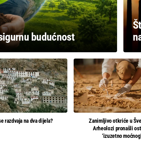
Št
 sigurnu budućnost
na
se razdvaja na dva dijela?
Zanimljivo otkriće u Šv
Arheolozi pronašli os
‘izuzetno moćnog