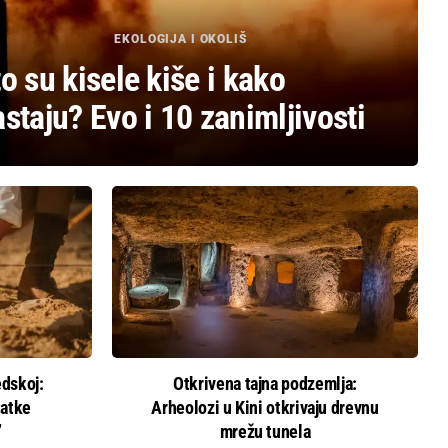
EKOLOGIJA I OKOLIŠ
o su kisele kiše i kako
staju? Evo i 10 zanimljivosti
edskoj:
Otkrivena tajna podzemlja:
tatke
Arheolozi u Kini otkrivaju drevnu
’
mrežu tunela