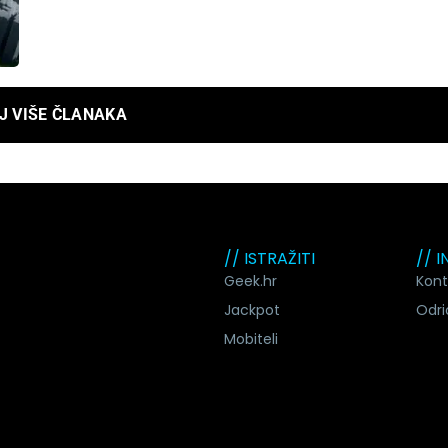
J VIŠE ČLANAKA
// ISTRAŽITI
// 
Geek.hr
Kont
Jackpot
Odri
Mobiteli