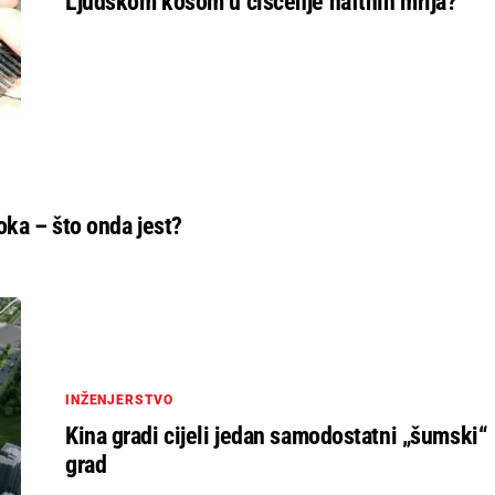
Ljudskom kosom u čišćenje naftnih mrlja?
oka – što onda jest?
INŽENJERSTVO
Kina gradi cijeli jedan samodostatni „šumski“
grad