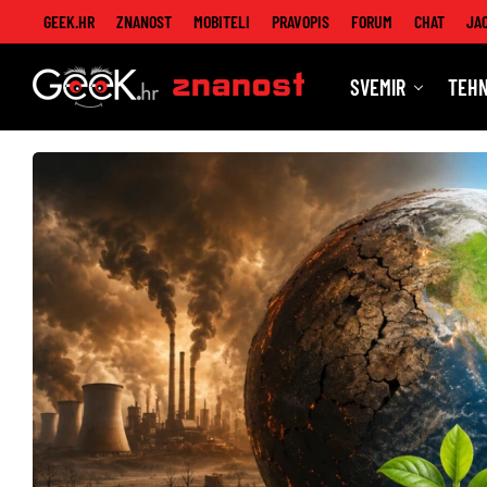
GEEK.HR
ZNANOST
MOBITELI
PRAVOPIS
FORUM
CHAT
JA
SVEMIR
TEHN
Znanost