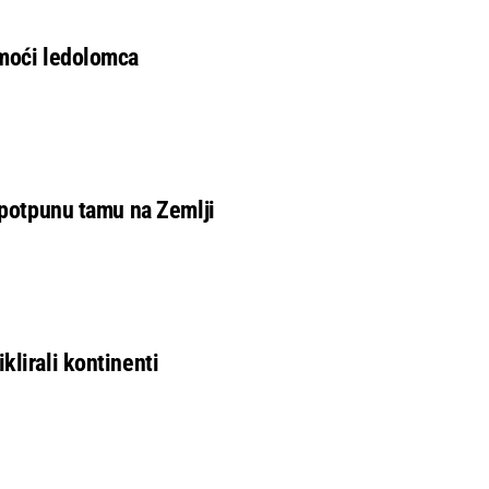
omoći ledolomca
i potpunu tamu na Zemlji
klirali kontinenti