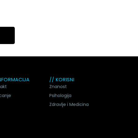
INFORMACIJA
// KORISNI
akt
Znanost
canje
Psihologija
Zdravlje i Medicina