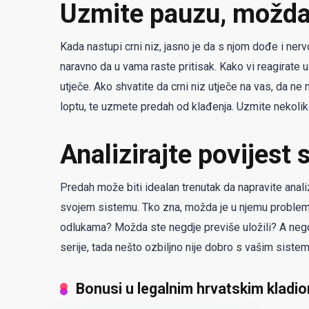
Uzmite pauzu, možda
Kada nastupi crni niz, jasno je da s njom dođe i nerv
naravno da u vama raste pritisak. Kako vi reagirate u
utječe. Ako shvatite da crni niz utječe na vas, da n
loptu, te uzmete predah od klađenja. Uzmite nekoliko
Analizirajte povijest 
Predah može biti idealan trenutak da napravite analiz
svojem sistemu. Tko zna, možda je u njemu problem. A
odlukama? Možda ste negdje previše uložili? A negd
serije, tada nešto ozbiljno nije dobro s vašim siste
Bonusi u legalnim hrvatskim kladi