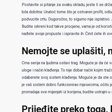
Postavite si pitanje za svaku okladu; jeste li se drža
bila dobitna. Unatoč tome što je ostvaren profit, odl
podvucite crtu. Dugoročno, to sigurno nije isplativo. J
Budite iskreni kod takve procjene, vama je od koristi.
nađete svoje propuste i ispravite ih. Činit ćete ih 
Nemojte se uplašiti, 
Crna serija na ljudima ostavi trag. Moguće je da će v
uloge i način klađenja. To nije dobar način kojim traž
odaberete svoj sistem klađenja. Moguće je da ste o
je vaš sistem dobro funkcionirao mjesecima, očito 
promašaja sve mijenjati iz korijena, budite ustrajni 
Prijeđite preko toga,