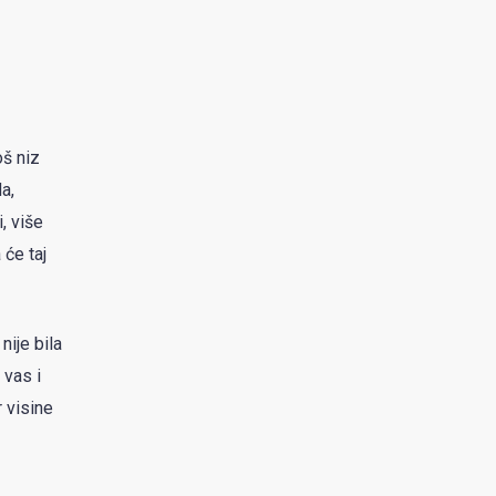
oš niz
a,
, više
 će taj
nije bila
 vas i
r visine