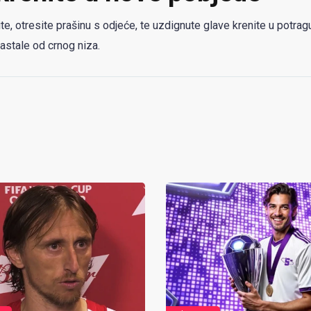
te, otresite prašinu s odjeće, te uzdignute glave krenite u potrag
nastale od crnog niza.