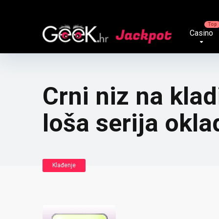
Casino
Crni niz na klad
loša serija okl
Klađenje