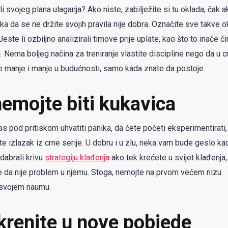
li svojeg plana ulaganja? Ako niste, zabilježite si tu oklada, čak ak
uka da se ne držite svojih pravila nije dobra. Označite sve takve o
este li ozbiljno analizirali timove prije uplate, kao što to inače či
 Nema boljeg načina za treniranje vlastite discipline nego da u crn
sve manje i manje u budućnosti, samo kada znate da postoje.
nemojte biti kukavica
as pod pritiskom uhvatiti panika, da ćete početi eksperimentirati, 
ite izlazak iz crne serije. U dobru i u zlu, neka vam bude geslo ka
dabrali krivu
strategiju klađenja
ako tek krećete u svijet klađenja,
je da nije problem u njemu. Stoga, nemojte na prvom većem nizu
u svojem naumu.
 krenite u nove pobjede