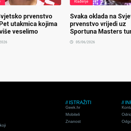
e
Klađenje
Svjetsko prvenstvo
Svaka oklada na Svj
 Pet utakmica kojima
prvenstvo vrijedi uz
više veselimo
Sportuna Masters tur
2026
05/06/2026
// ISTRAŽITI
// 
Geek.hr
Kont
Mobiteli
Odri
Znanost
Odgo
koji