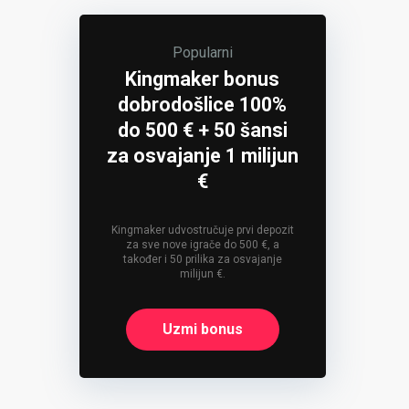
Popularni
Kingmaker bonus
dobrodošlice 100%
do 500 € + 50 šansi
za osvajanje 1 milijun
€
Kingmaker udvostručuje prvi depozit
za sve nove igrače do 500 €, a
također i 50 prilika za osvajanje
milijun €.
Uzmi bonus