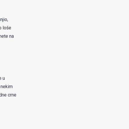
njio,
o loše
anete na
e u
u nekim
edne crne