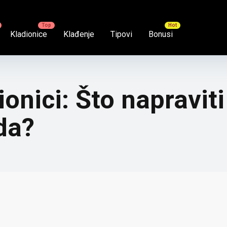
Kladionice
Klađenje
Tipovi
Bonusi
ionici: Što napravit
ada?