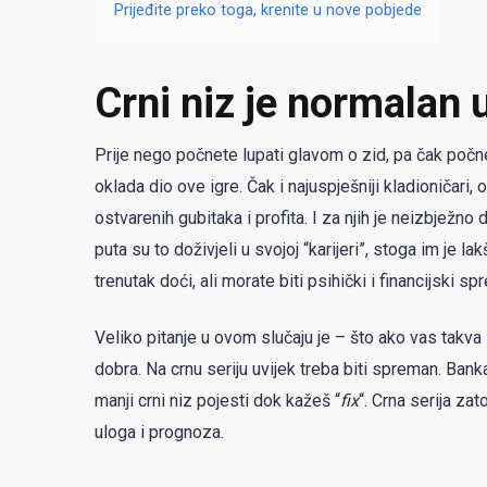
Prijeđite preko toga, krenite u nove pobjede
Crni niz je normalan 
Prije nego počnete lupati glavom o zid, pa čak počne
oklada dio ove igre. Čak i najuspješniji kladioničari,
ostvarenih gubitaka i profita. I za njih je neizbježno
puta su to doživjeli u svojoj “karijeri”, stoga im je l
trenutak doći, ali morate biti psihički i financijski s
Veliko pitanje u ovom slučaju je – što ako vas takva 
dobra. Na crnu seriju uvijek treba biti spreman. Ban
manji crni niz pojesti dok kažeš “
fix
“. Crna serija zat
uloga i prognoza.