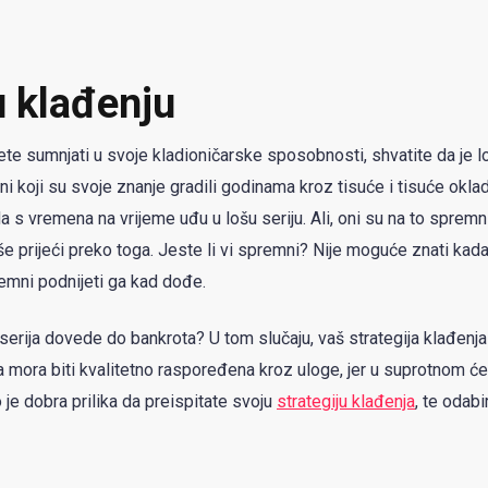
u klađenju
te sumnjati u svoje kladioničarske sposobnosti, shvatite da je l
 oni koji su svoje znanje gradili godinama kroz tisuće i tisuće oklad
 da s vremena na vrijeme uđu u lošu seriju. Ali, oni su na to spremni
akše prijeći preko toga. Jeste li vi spremni? Nije moguće znati kada
premni podnijeti ga kad dođe.
serija dovede do bankrota? U tom slučaju, vaš strategija klađenja 
ka mora biti kvalitetno raspoređena kroz uloge, jer u suprotnom će
o je dobra prilika da preispitate svoju
strategiju klađenja
, te odabi