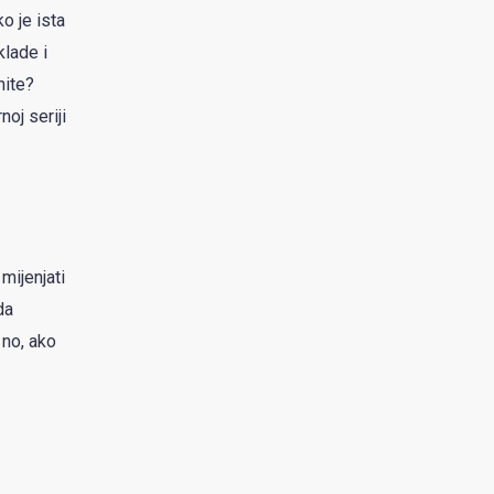
o je ista
klade i
nite?
oj seriji
mijenjati
da
 no, ako