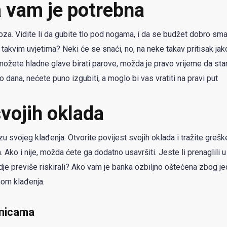
 vam je potrebna
oza. Vidite li da gubite tlo pod nogama, i da se budžet dobro sma
 takvim uvjetima? Neki će se snaći, no, na neke takav pritisak jak
e možete hladne glave birati parove, možda je pravo vrijeme da st
 dana, nećete puno izgubiti, a moglo bi vas vratiti na pravi put
svojih oklada
u svojeg klađenja. Otvorite povijest svojih oklada i tražite grešk
ko i nije, možda ćete ga dodatno usavršiti. Jeste li prenaglili 
je previše riskirali? Ako vam je banka ozbiljno oštećena zbog j
mom klađenja.
onicama