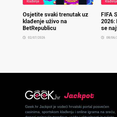
Klađenje
Klađenj
Osjetite svaki trenutak uz
FIFA 
klađenje uživo na
2026:
BetRepublicu
se naj
02/07/2026
08/06/
Geek.hr
Jackpot je vodeći hrvatski portal posvećen
casinima, sportskom klađenju i online igrama na sreću, 