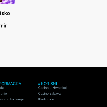
etsko
nir
INFORMACIJA
// KORISNI
akt
Casina u Hrvatskoj
canje
Casino zabava
vorno kockanje
Kladionice