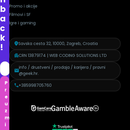
Promo i akcije
b
Filmovi i SF
a
Igre i gaming
c
k
Savska cesta 32, 10000, Zagreb, Croatia
!
CRN 13879174 | WEB CODING SOLUTIONS LTD
info / drustveni / prodaja / karijera / pravni
@geek.hr.
P
+385998705760
r
e
u
z
m
i