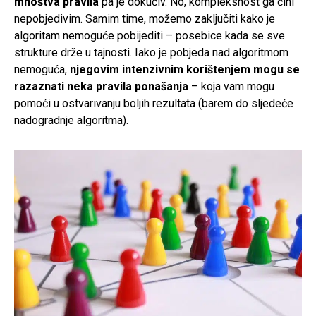
mnoštva pravila
pa je dokučiv. No, kompleksnost ga čini
nepobjedivim. Samim time, možemo zaključiti kako je
algoritam nemoguće pobijediti – posebice kada se sve
strukture drže u tajnosti. Iako je pobjeda nad algoritmom
nemoguća,
njegovim intenzivnim korištenjem mogu se
razaznati neka pravila ponašanja
– koja vam mogu
pomoći u ostvarivanju boljih rezultata (barem do sljedeće
nadogradnje algoritma).