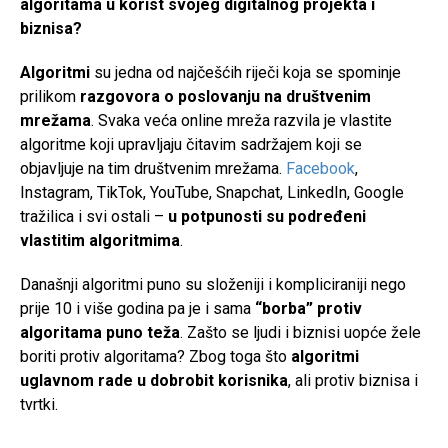
algoritama u korist svojeg digitalnog projekta i
biznisa?
Algoritmi
su jedna od najčešćih riječi koja se spominje
prilikom
razgovora o poslovanju na društvenim
mrežama
. Svaka veća online mreža razvila je vlastite
algoritme koji upravljaju čitavim sadržajem koji se
objavljuje na tim društvenim mrežama.
Facebook
,
Instagram, TikTok, YouTube, Snapchat, LinkedIn, Google
tražilica i svi ostali –
u potpunosti su podređeni
vlastitim algoritmima
.
Današnji algoritmi puno su složeniji i kompliciraniji nego
prije 10 i više godina pa je i sama
“borba” protiv
algoritama puno teža
. Zašto se ljudi i biznisi uopće žele
boriti protiv algoritama? Zbog toga što
algoritmi
uglavnom rade u dobrobit korisnika
, ali protiv biznisa i
tvrtki.