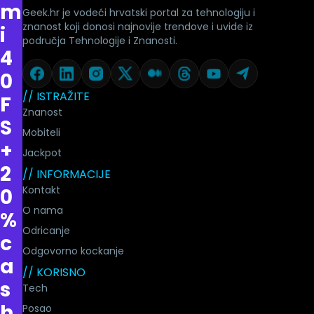
m
Geek.hr je vodeći hrvatski portal za tehnologiju i
znanost koji donosi najnovije trendove i uvide iz
i
područja Tehnologije i Znanosti.
4
0
// ISTRAŽITE
F
Znanost
S
Mobiteli
+
Jackpot
2
// INFORMACIJE
Kontakt
0
O nama
%
Odricanje
c
Odgovorno kockanje
a
// KORISNO
s
Tech
h
Posao