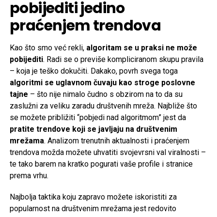
pobijediti jedino
praćenjem trendova
Kao što smo već rekli,
algoritam se u praksi ne može
pobijediti
. Radi se o previše kompliciranom skupu pravila
– koja je teško dokučiti. Dakako, povrh svega toga
algoritmi se uglavnom čuvaju kao stroge poslovne
tajne
– što nije nimalo čudno s obzirom na to da su
zaslužni za veliku zaradu društvenih mreža. Najbliže što
se možete približiti “pobjedi nad algoritmom” jest da
pratite trendove koji se javljaju na društvenim
mrežama
. Analizom trenutnih aktualnosti i praćenjem
trendova možda možete uhvatiti svojevrsni val viralnosti –
te tako barem na kratko pogurati vaše profile i stranice
prema vrhu.
Najbolja taktika koju zapravo možete iskoristiti za
popularnost na društvenim mrežama jest redovito