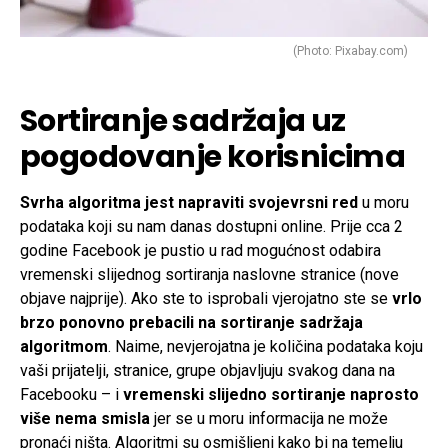
(Photo: Pixabay.com)
Sortiranje sadržaja uz
pogodovanje korisnicima
Svrha algoritma jest napraviti svojevrsni red
u moru
podataka koji su nam danas dostupni online. Prije cca 2
godine Facebook je pustio u rad mogućnost odabira
vremenski slijednog sortiranja naslovne stranice (nove
objave najprije). Ako ste to isprobali vjerojatno ste se
vrlo
brzo ponovno prebacili na sortiranje sadržaja
algoritmom
. Naime, nevjerojatna je količina podataka koju
vaši prijatelji, stranice, grupe objavljuju svakog dana na
Facebooku – i
vremenski slijedno sortiranje naprosto
više nema smisla
jer se u moru informacija ne može
pronaći ništa. Algoritmi su osmišljeni kako bi na temelju