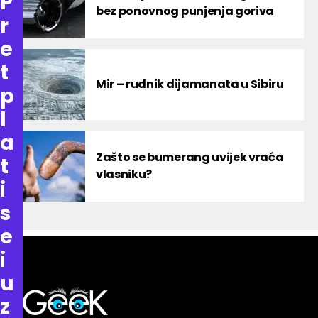
P
bez ponovnog punjenja goriva
r
e
t
Mir – rudnik dijamanata u Sibiru
p
l
a
Zašto se bumerang uvijek vraća
t
vlasniku?
i
s
e
i
u
z