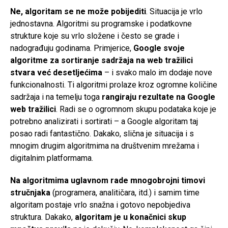
Ne, algoritam se ne može pobijediti
. Situacija je vrlo
jednostavna. Algoritmi su programske i podatkovne
strukture koje su vrlo složene i često se grade i
nadograđuju godinama. Primjerice,
Google svoje
algoritme za sortiranje sadržaja na web tražilici
stvara već desetljećima
– i svako malo im dodaje nove
funkcionalnosti. Ti algoritmi prolaze kroz ogromne količine
sadržaja i na temelju toga
rangiraju rezultate na Google
web tražilici
. Radi se o ogromnom skupu podataka koje je
potrebno analizirati i sortirati – a Google algoritam taj
posao radi fantastično. Dakako, slična je situacija i s
mnogim drugim algoritmima na društvenim mrežama i
digitalnim platformama.
Na algoritmima uglavnom rade mnogobrojni timovi
stručnjaka
(programera, analitičara, itd.) i samim time
algoritam postaje vrlo snažna i gotovo nepobjediva
struktura. Dakako,
algoritam je u konačnici skup