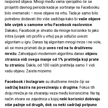
raspored objava. Mnogi među vama vjerojatno će se
prisjetiti davnog perioda kada je sortiranje na Facebooku
bilo vremenski – nove objave na vrhu. Tada je samo bilo
potrebno dodavati što više sadržaja kako bi
vaše objave
bile uvijek u samome vrhu Facebook naslovnice
.
Dakako, Facebook je shvatio da mnoge korisnike to jako
iritira (uvijek isti profili u vrhu) pa je odlučio uvesti
algoritam u igru. Danas taj algoritam mnogi mrze i ne vole,
ali se mora priznati da je
uveo red na tu društvenu
mrežu
. Zahvaljujući modernom algoritmu danas
objavu
stranica vidi svega manje od 1% pratitelja koji prate
tu stranicu
. Dakle, od 100 vaših pratitelja samo 1 vidi
vašu objavu. Zaista mizerno.
Facebook i Instagram
su društvene mreže čiji se
sadržaj bazira na povezivanju s drugima
. Fokus tih
dviju mreža je na stvaranju veza među korisnicima. Na taj
način stvara se zajednica u kojoj
neki korisnici dobivaju
više pažnje od drugih, dok su neki sadržaji potpuno