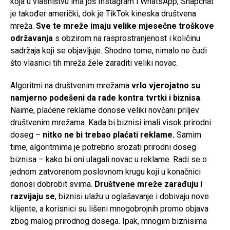
koja u vlasništvu ima još Instagram i WhatsApp, Snapchat
je također američki, dok je TikTok kineska društvena
mreža.
Sve te mreže imaju velike mjesečne troškove
održavanja
s obzirom na rasprostranjenost i količinu
sadržaja koji se objavljuje. Shodno tome, nimalo ne čudi
što vlasnici tih mreža žele zaraditi veliki novac.
Algoritmi na društvenim mrežama
vrlo vjerojatno su
namjerno podešeni da rade kontra tvrtki i biznisa
.
Naime, plaćene reklame donose veliki novčani priljev
društvenim mrežama. Kada bi biznisi imali visok prirodni
doseg –
nitko ne bi trebao plaćati reklame.
Samim
time, algoritmima je potrebno srozati prirodni doseg
biznisa – kako bi oni ulagali novac u reklame. Radi se o
jednom zatvorenom poslovnom krugu koji u konačnici
donosi dobrobit svima.
Društvene mreže zarađuju i
razvijaju se
, biznisi ulažu u oglašavanje i dobivaju nove
klijente, a korisnici su lišeni mnogobrojnih promo objava
zbog malog prirodnog dosega. Ipak, mnogim biznisima