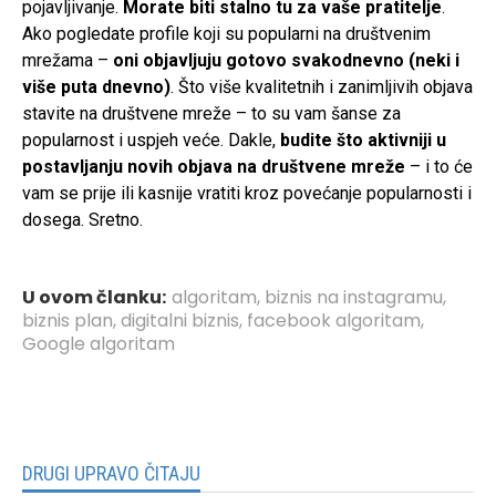
pojavljivanje.
Morate biti stalno tu za vaše pratitelje
.
Ako pogledate profile koji su popularni na društvenim
mrežama –
oni objavljuju gotovo svakodnevno (neki i
više puta dnevno)
. Što više kvalitetnih i zanimljivih objava
stavite na društvene mreže – to su vam šanse za
popularnost i uspjeh veće. Dakle,
budite što aktivniji u
postavljanju novih objava na društvene mreže
– i to će
vam se prije ili kasnije vratiti kroz povećanje popularnosti i
dosega. Sretno.
U ovom članku:
algoritam
,
biznis na instagramu
,
biznis plan
,
digitalni biznis
,
facebook algoritam
,
Google algoritam
DRUGI UPRAVO ČITAJU