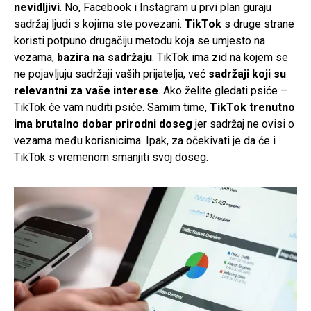
nevidljivi
. No, Facebook i Instagram u prvi plan guraju
sadržaj ljudi s kojima ste povezani.
TikTok
s druge strane
koristi potpuno drugačiju metodu koja se umjesto na
vezama,
bazira na sadržaju
. TikTok ima zid na kojem se
ne pojavljuju sadržaji vaših prijatelja, već
sadržaji koji su
relevantni za vaše interese
. Ako želite gledati psiće –
TikTok će vam nuditi psiće. Samim time,
TikTok trenutno
ima brutalno dobar prirodni doseg
jer sadržaj ne ovisi o
vezama među korisnicima. Ipak, za očekivati je da će i
TikTok s vremenom smanjiti svoj doseg.