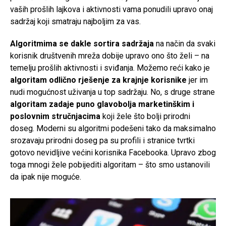
vaših prošlih lajkova i aktivnosti vama ponudili upravo onaj
sadržaj koji smatraju najboljim za vas.
Algoritmima se dakle sortira sadržaja
na način da svaki
korisnik društvenih mreža dobije upravo ono što želi – na
temelju prošlih aktivnosti i sviđanja. Možemo reći kako je
algoritam odlično rješenje za krajnje korisnike
jer im
nudi mogućnost uživanja u top sadržaju. No, s druge strane
algoritam zadaje puno glavobolja marketinškim i
poslovnim stručnjacima
koji žele što bolji prirodni
doseg. Moderni su algoritmi podešeni tako da maksimalno
srozavaju prirodni doseg pa su profili i stranice tvrtki
gotovo nevidljive većini korisnika Facebooka. Upravo zbog
toga mnogi žele pobijediti algoritam – što smo ustanovili
da ipak nije moguće.