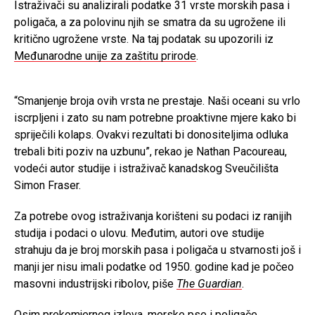
Istraživači su analizirali podatke 31 vrste morskih pasa i
poligača, a za polovinu njih se smatra da su ugrožene ili
kritično ugrožene vrste. Na taj podatak su upozorili iz
Međunarodne unije za zaštitu prirode
.
“Smanjenje broja ovih vrsta ne prestaje. Naši oceani su vrlo
iscrpljeni i zato su nam potrebne proaktivne mjere kako bi
spriječili kolaps. Ovakvi rezultati bi donositeljima odluka
trebali biti poziv na uzbunu”, rekao je Nathan Pacoureau,
vodeći autor studije i istraživač kanadskog Sveučilišta
Simon Fraser.
Za potrebe ovog istraživanja korišteni su podaci iz ranijih
studija i podaci o ulovu. Međutim, autori ove studije
strahuju da je broj morskih pasa i poligača u stvarnosti još i
manji jer nisu imali podatke od 1950. godine kad je počeo
masovni industrijski ribolov, piše
The Guardian
.
Osim prekomjernog izlova, morske pse i poligače