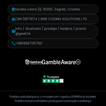
Savska cesta 32, 10000, Zagreb, Croatia
CRN 13879174 | WEB CODING SOLUTIONS LTD
info / drustveni / prodaja /
karijera / pravni
@geek.hr
+385998705760
Politika pritužbi
Izjava o modernom ropstvu
GDPR
Eticki kodeks
Politika kolačića
Politika pristupačnosti
Uvjeti korištenja