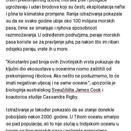
ugrožavaju i udari brodova koji su česti, eksploatacija nafte
i plina te klimatske promjene. Ranija istraživanja pokazala
su da se svake godine ubije oko 100 milijuna morskih
pasa, čime se smanjuje i njihova sposobnost
razmnožavanja. U određenim područjima, peraje morskih
pasa koriste se za pravljenje juha, pa nakon što im ribari
odsjeku peraju, vrate ih u more.
“Konstantni pad broja ovih životinjskih vrsta pokazuje da
ključni dio ekosustava u oceanima nismo zaštitili od
prekomjernog ribolova. Ako nešto ne poduzmemo, to će
imati negativan utjecaj i na same oceane.”, upozorila je
biologinja australskog
Sveučilišta James Cook
i
koautorica studije Cassandra Rigby.
Istraživanje je također pokazalo da se stanje donekle
poboljšalo nakon 2000. godine. U Tihom oceanu smanjio
se pad populacije, ali to nije slučaj u Indijskom oceanu u
kojem se broj morskih pasa i poligača neprestano