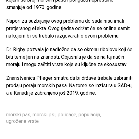
smanjuje od 1970. godine.
Napori za suzbijanje ovog problema do sada nisu imali
pretjeranog efekta. Ovog tjedna održat će se online samit
na kojem bi se trebalo razgovarati o ovom problemu.
Dr. Rigby pozvala je nadležne da se okrenu ribolovu koji će
biti temeljen na znanosti. Objasnila je da se na taj način
moraju i mogu zaštiti vrste koje su ključne za ekosustav.
Znanstvenica Pfleger smatra da bi države trebale zabraniti
prodaju peraja morskih pasa. Na tome se inzistira u SAD-u,
a u Kanadi je zabranjeno još 2019. godine.
morski pas
,
morski psi
,
poligače
,
populacija
,
ugrožene vrste