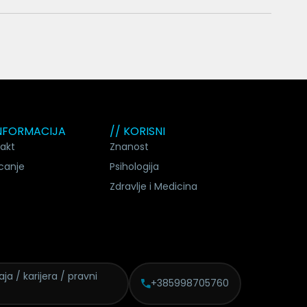
INFORMACIJA
// KORISNI
akt
Znanost
canje
Psihologija
Zdravlje i Medicina
daja /
karijera / pravni
+385998705760