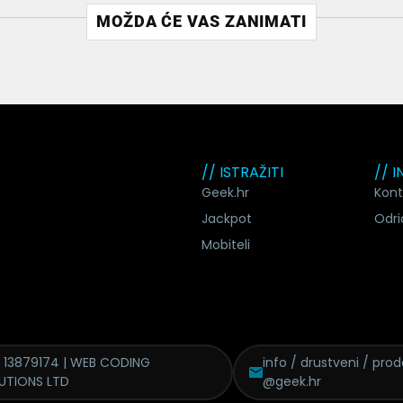
MOŽDA ĆE VAS ZANIMATI
// ISTRAŽITI
// 
Geek.hr
Kont
Jackpot
Odri
Mobiteli
 13879174 | WEB CODING
info / drustveni / pro
UTIONS LTD
@geek.hr