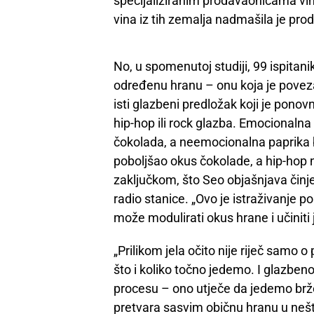
specijaliziranim prodavaonicama vin
vina iz tih zemalja nadmašila je prod
No, u spomenutoj studiji, 99 ispitani
određenu hranu – onu koja je povezan
isti glazbeni predložak koji je ponov
hip-hop ili rock glazba. Emocionalna 
čokolada, a neemocionalna paprika b
poboljšao okus čokolade, a hip-hop ni
zaključkom, što Seo objašnjava činj
radio stanice. „Ovo je istraživanje p
može modulirati okus hrane i učiniti 
„Prilikom jela očito nije riječ samo
što i koliko točno jedemo. I glazben
procesu – ono utječe da jedemo brže,
pretvara sasvim običnu hranu u neš