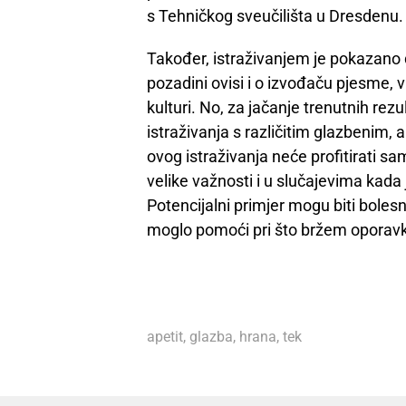
s Tehničkog sveučilišta u Dresdenu.
Također, istraživanjem je pokazano
pozadini ovisi i o izvođaču pjesme, vr
kulturi. No, za jačanje trenutnih re
istraživanja s različitim glazbenim,
ovog istraživanja neće profitirati s
velike važnosti i u slučajevima kada
Potencijalni primjer mogu biti boles
moglo pomoći pri što bržem oporav
apetit
,
glazba
,
hrana
,
tek