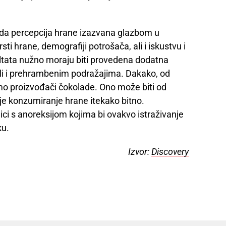
 da percepcija hrane izazvana glazbom u
sti hrane, demografiji potrošača, ali i iskustvu i
zultata nužno moraju biti provedena dodatna
 ali i prehrambenim podražajima. Dakako, od
amo proizvođači čokolade. Ono može biti od
 je konzumiranje hrane itekako bitno.
nici s anoreksijom kojima bi ovakvo istraživanje
ku.
Izvor:
Discovery