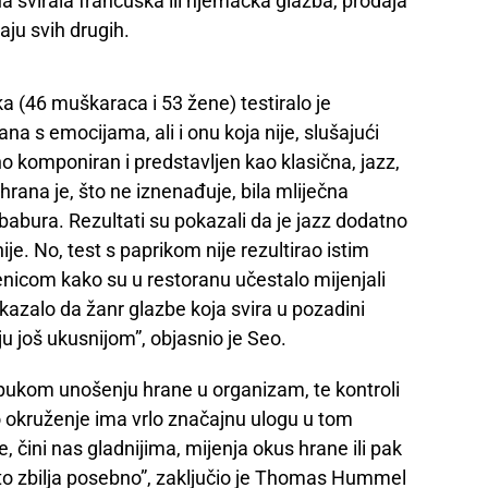
a svirala francuska ili njemačka glazba, prodaja
aju svih drugih.
ka (46 muškaraca i 53 žene) testiralo je
a s emocijama, ali i onu koja nije, slušajući
no komponiran i predstavljen kao klasična, jazz,
hrana je, što ne iznenađuje, bila mliječna
abura. Rezultati su pokazali da je jazz dodatno
je. No, test s paprikom nije rezultirao istim
enicom kako su u restoranu učestalo mijenjali
okazalo da žanr glazbe koja svira u pozadini
ju još ukusnijom”, objasnio je Seo.
 o pukom unošenju hrane u organizam, te kontroli
o okruženje ima vrlo značajnu ulogu u tom
 čini nas gladnijima, mijenja okus hrane ili pak
to zbilja posebno”, zaključio je Thomas Hummel