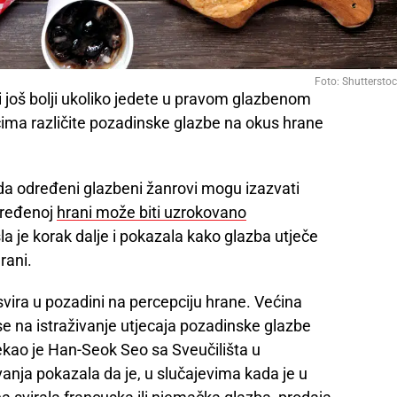
Foto: Shuttersto
i još bolji ukoliko jedete u pravom glazbenom
ncima različite pozadinske glazbe na okus hrane
da određeni glazbeni žanrovi mogu izazvati
određenoj
hrani može biti uzrokovano
šla je korak dalje i pokazala kako glazba utječe
rani.
svira u pozadini na percepciju hrane. Većina
 se na istraživanje utjecaja pozadinske glazbe
ekao je Han-Seok Seo sa Sveučilišta u
anja pokazala da je, u slučajevima kada je u