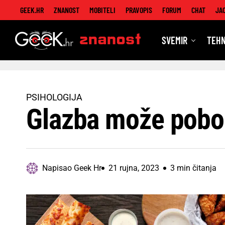
GEEK.HR
ZNANOST
MOBITELI
PRAVOPIS
FORUM
CHAT
JA
SVEMIR
TEHN
Znanost
PSIHOLOGIJA
Glazba može pobol
Napisao
Geek Hr
21 rujna, 2023
3 min čitanja