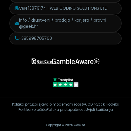
CRN 13879174 | WEB CODING SOLUTIONS LTD
info / drustveni / prodaja /
karijera / pravni
@geek.hr
+385998705760
Politika pritužbi
Izjava o modernom ropstvu
GDPR
Eticki kodeks
Politika kolačića
Politika pristupačnosti
Uvjeti korištenja
Copyright © 2026 Geek.hr