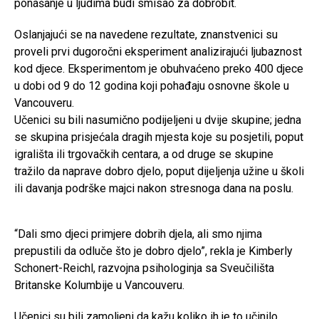
ponašanje u ljudima budi smisao za dobrobit.
Oslanjajući se na navedene rezultate, znanstvenici su
proveli prvi dugoročni eksperiment analizirajući ljubaznost
kod djece. Eksperimentom je obuhvaćeno preko 400 djece
u dobi od 9 do 12 godina koji pohađaju osnovne škole u
Vancouveru.
Učenici su bili nasumično podijeljeni u dvije skupine; jedna
se skupina prisjećala dragih mjesta koje su posjetili, poput
igrališta ili trgovačkih centara, a od druge se skupine
tražilo da naprave dobro djelo, poput dijeljenja užine u školi
ili davanja podrške majci nakon stresnoga dana na poslu.
“Dali smo djeci primjere dobrih djela, ali smo njima
prepustili da odluče što je dobro djelo”, rekla je Kimberly
Schonert-Reichl, razvojna psihologinja sa Sveučilišta
Britanske Kolumbije u Vancouveru.
Učenici su bili zamoljeni da kažu koliko ih je to učinilo