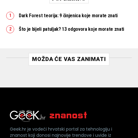
Dark Forest teorija: 9 činjenica koje morate znati
Što je bijeli patuljak? 13 odgovora koje morate znati
MOŽDA ĆE VAS ZANIMATI
Geek.hr je vodeći hrvatski portal za tehnologiju i
znanost koji donosi najnovije trendove i uvide iz