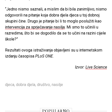
“Jedno nismo saznali, a mislim da bi bila zanimljivo; nismo
odgovorili na pitanje koja dobra djela djeca u toj dobnoj
skupini čine. Drugo je pitanje bi li to moglo poslužiti kao
intervencija za sprječavanje nasilja
. Mi smo to učinili u
razredima; što bi se dogodilo da se to učini na razini cijele
škole?”
Rezultati ovoga istraživanja objavljeni su u internetskom
izdanju časopisa
PLoS ONE
.
Izvor:
Live Science
djeca
,
dobra djela
,
društvo
,
nasilje
POPULARNO