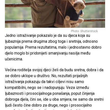
Photo: Shutterstock
Jedno istraživanje pokazalo je da su djeca koja su
ljubaznija prema drugima zbog toga i sretnija, odnosno
popularnija. Prema rezultatima, malo i jednostavno dobro
djelo moglo bi pridonijeti smanjivanju nasilja među
učenicima.
Većina roditelja svojoj djeci želi da budu sretna, dobra i da
se dobro uklope u društvo. No, rezultati prijašnjih
istraživanja pokazuju da takvi ciljevi nisu samo
kompatibilni, nego se i nadopunjuju. Veza između
ljubaznosti i prosocijalnoga ponašanja, poput činjenja
dobroga djela, čini se, ide u oba smjera; ne samo da sretni
ljudi često čine dobro za druge, nego i prosocijalno