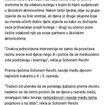
sretnima te da odaberu kolegu s kojim bi htjeli sudjelovati
u školskim aktivnostima. Nakon četiri tjedna, obje su grupe
izjavile da su bile sretnije, ali djeca iz druge skupine koja
su morala učiniti dobro djelo izjavila su kako su doživjela
veće prihvaćanje svojih kolega – drugi su učenici puno
češće odabirali njih za svoje partnere u školskim
aktivnostima.
“Ovakva jednostavna intervencija ne samo da povećava
razinu sreće kod djece, nego ih i potiče da se međusobno
više podržavaju i toleriraju”, rekla je Schonert-Reichl.
Prema riječima Schonert-Reichl, nasilje među djecom
najčešće eskalira u 4. i 5. razredu.
“Tražeći od učenika da se ponašaju ljubazno prema okolini,
nadamo se da ćemo postići da se djeca u razredu slažu,
smanjujući tako tenzije,
netrpeljivost i nasilje među njima
,
pogotovo u toj dobi”, rekla je Schonert-Reichl.