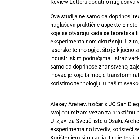
Review Letters dodatno naglašava va
Ova studija ne samo da doprinosi t
naglašava praktične aspekte Einste
koje se otvaraju kada se teoretska f
eksperimentalnom okruženju. Uz to, 
laserske tehnologije, što je ključn
industrijskim područjima. Istraživač
samo da doprinose znanstvenoj zajed
inovacije koje bi mogle transformira
koristimo tehnologiju u našim svak
Alexey Arefiev, fizičar s UC San Diego
svoj optimizam vezan za praktičnu p
U izjavi za Sveučilište u Osaki, Arefi
eksperimentalno izvediv, koristeći s
Korištenjem simulacija, tim je testi