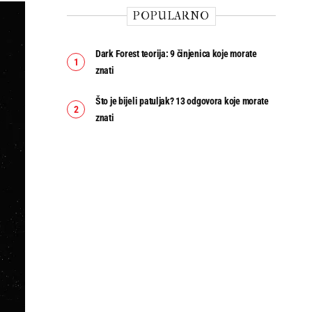
POPULARNO
Dark Forest teorija: 9 činjenica koje morate
znati
Što je bijeli patuljak? 13 odgovora koje morate
znati