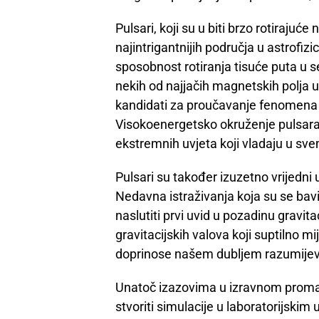
Pulsari, koji su u biti brzo rotirajuć
najintrigantnijih područja u astrofiz
sposobnost rotiranja tisuće puta u 
nekih od najjačih magnetskih polja u
kandidati za proučavanje fenomena 
Visokoenergetsko okruženje pulsara p
ekstremnih uvjeta koji vladaju u sve
Pulsari su također izuzetno vrijedni 
Nedavna istraživanja koja su se ba
naslutiti prvi uvid u pozadinu gravit
gravitacijskih valova koji suptilno m
doprinose našem dubljem razumijeva
Unatoč izazovima u izravnom promatr
stvoriti simulacije u laboratorijskim