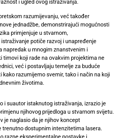
žnost i ugled ovog istraživanja.
eoretskom razumijevanju, već također
inove jednadžbe, demonstrirajući mogućnosti
izika primjenjuje u stvarnom,
istraživanje potiče razvoj i unapređenje
o za napredak u mnogim znanstvenim i
ki timovi koji rade na ovakvim projektima ne
nici, već i postavljaju temelje za buduće
ti kako razumijemo svemir, tako i način na koji
odnevnim životima.
 i suautor istaknutog istraživanja, izrazio je
rimjenu njihovog prijedloga u stvarnom svijetu.
ev je naglasio da je njihov koncept
e trenutno dostupnim intenzitetima lasera.
rao razne eksperimentalne postavke i