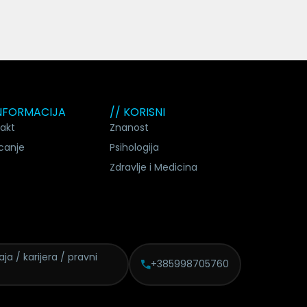
INFORMACIJA
// KORISNI
akt
Znanost
canje
Psihologija
Zdravlje i Medicina
daja /
karijera / pravni
+385998705760