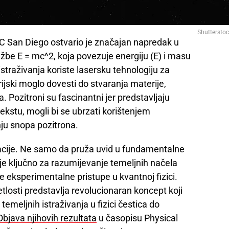
Shuttersto
 UC San Diego ostvario je značajan napredak u
žbe E = mc^2, koja povezuje energiju (E) i masu
 istraživanja koriste lasersku tehnologiju za
rijski moglo dovesti do stvaranja materije,
 Pozitroni su fascinantni jer predstavljaju
ekstu, mogli bi se ubrzati korištenjem
nju snopa pozitrona.
acije. Ne samo da pruža uvid u fundamentalne
je ključno za razumijevanje temeljnih načela
vne eksperimentalne pristupe u kvantnoj fizici.
tlosti
predstavlja revolucionaran koncept koji
temeljnih istraživanja u fizici čestica do
Objava njihovih rezultata
u časopisu Physical