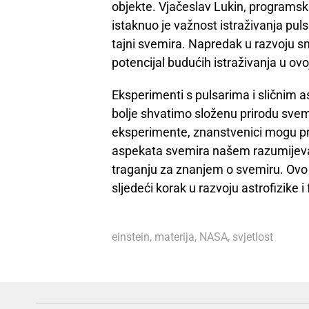
objekte. Vjačeslav Lukin, programsk
istaknuo je važnost istraživanja pul
tajni svemira. Napredak u razvoju s
potencijal budućih istraživanja u ovoj
Eksperimenti s pulsarima i sličnim
bolje shvatimo složenu prirodu svem
eksperimente, znanstvenici mogu pribl
aspekata svemira našem razumijeva
traganju za znanjem o svemiru. Ovo i
sljedeći korak u razvoju astrofizike 
einstein
,
materija
,
NASA
,
svjetlost