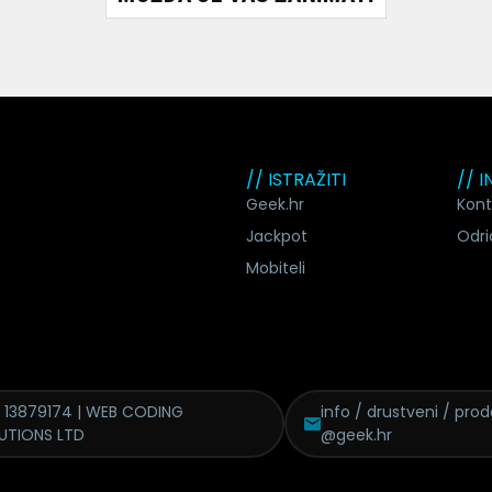
// ISTRAŽITI
// 
Geek.hr
Kont
Jackpot
Odri
Mobiteli
 13879174 | WEB CODING
info / drustveni / pro
UTIONS LTD
@geek.hr