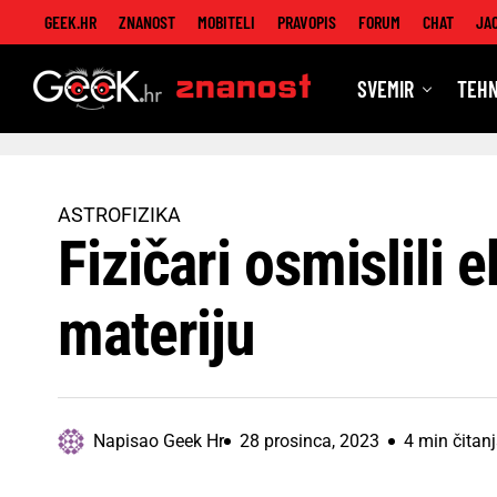
GEEK.HR
ZNANOST
MOBITELI
PRAVOPIS
FORUM
CHAT
JA
SVEMIR
TEHN
Znanost
ASTROFIZIKA
Fizičari osmislili 
materiju
Napisao
Geek Hr
28 prosinca, 2023
4 min čitan