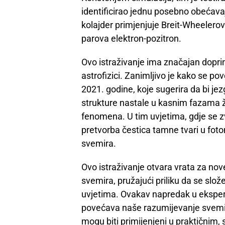
identificirao jednu posebno obećavaju
kolajder primjenjuje Breit-Wheelero
parova elektron-pozitron.
Ovo istraživanje ima značajan doprin
astrofizici. Zanimljivo je kako se po
2021. godine, koje sugerira da bi je
strukture nastale u kasnim fazama ži
fenomena. U tim uvjetima, gdje se zv
pretvorba čestica tamne tvari u foton
svemira.
Ovo istraživanje otvara vrata za nove
svemira, pružajući priliku da se slož
uvjetima. Ovakav napredak u eksperim
povećava naše razumijevanje svemira
mogu biti primijenjeni u praktičnim