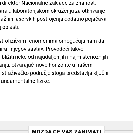
i direktor Nacionalne zaklade za znanost,
sara u laboratorijskom okruženju za otkrivanje
nažnih laserskih postrojenja dodatno pojačava
 oblasti.
 astrofizičkim fenomenima omogućuju nam da
ira i njegov sastav. Provodeći takve
ižiti neke od najudaljenijih i najmisterioznijih
nju, otvarajući nove horizonte u našem
straživačko područje stoga predstavlja ključni
i fundamentalne fizike.
MOŽDA ĆE VAS ZANIMATI