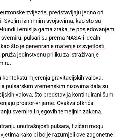
e neutronske zvijezde, predstavljaju jedno od
ici. Svojim iznimnim svojstvima, kao što su
sekundi i emisija gama zraka, te posjedovanjem
 svemiru, pulsari su prema NASA-i idealni
kao što je
generiranje materije iz svjetlosti
.
ruža jedinstvenu priliku za istraživanje
miru.
u kontekstu mjerenja gravitacijskih valova.
vila pulsarskim vremenskim nizovima dala su
acijskih valova, što predstavlja kontinuirani šum
ijenjaju prostor-vrijeme. Ovakva otkrića
nju svemira i njegovih temeljnih zakona.
anju unutrašnjosti pulsara, fizičari mogu
 uvjetima kako bi bolje razumjeli ove zagonetne