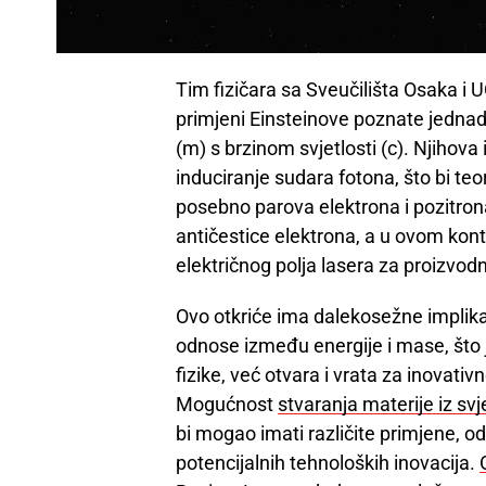
Tim fizičara sa Sveučilišta Osaka i
primjeni Einsteinove poznate jednad
(m) s brzinom svjetlosti (c). Njihova
induciranje sudara fotona, što bi teo
posebno parova elektrona i pozitrona.
antičestice elektrona, a u ovom kont
električnog polja lasera za proizvod
Ovo otkriće ima dalekosežne implik
odnose između energije i mase, što 
fizike, već otvara i vrata za inovati
Mogućnost
stvaranja materije iz svje
bi mogao imati različite primjene, od 
potencijalnih tehnoloških inovacija.