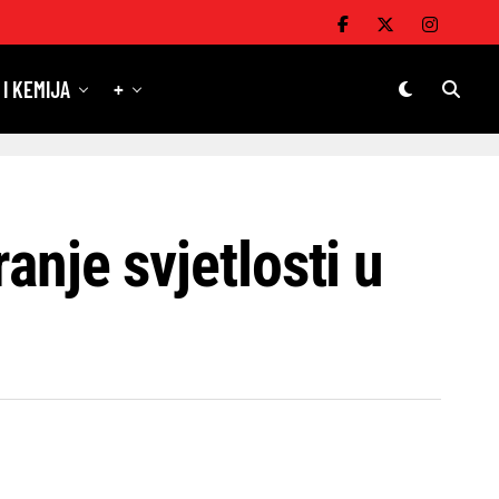
 I KEMIJA
+
anje svjetlosti u