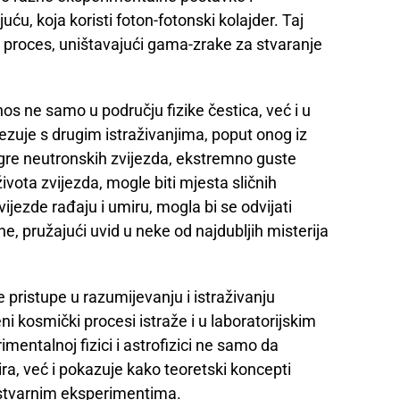
ću, koja koristi foton-fotonski kolajder. Taj
v proces, uništavajući gama-zrake za stvaranje
os ne samo u području fizike čestica, već i u
vezuje s drugim istraživanjima, poput onog iz
zgre neutronskih zvijezda, ekstremno guste
vota zvijezda, mogle biti mjesta sličnih
ijezde rađaju i umiru, mogla bi se odvijati
e, pružajući uvid u neke od najdubljih misterija
 pristupe u razumijevanju i istraživanju
eni kosmički procesi istraže i u laboratorijskim
entalnoj fizici i astrofizici ne samo da
, već i pokazuje kako teoretski koncepti
, stvarnim eksperimentima.