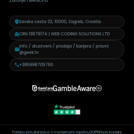
Zdravlje i Medicina
Savska cesta 32, 10000, Zagreb, Croatia
CRN 13879174 | WEB CODING SOLUTIONS LTD
info / drustveni / prodaja /
karijera / pravni
@geek.hr
+385998705760
Politika pritužbi
Izjava o modernom ropstvu
GDPR
Eticki kodeks