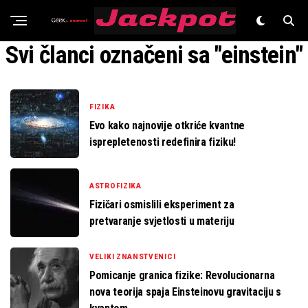
Znanost
Svi članci označeni sa "einstein"
FIZIKA
Evo kako najnovije otkriće kvantne
isprepletenosti redefinira fiziku!
ASTROFIZIKA
Fizičari osmislili eksperiment za
pretvaranje svjetlosti u materiju
VELIKI ZNANSTVENICI
Pomicanje granica fizike: Revolucionarna
nova teorija spaja Einsteinovu gravitaciju s