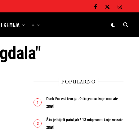
 I KEMIJA
+
igdala"
POPULARNO
Dark Forest teorija: 9 činjenica koje morate
znati
Što je bijeli patuljak? 13 odgovora koje morate
znati