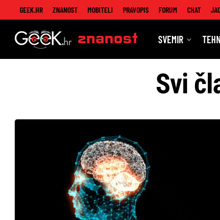
GEEK.HR
ZNANOST
MOBITELI
PRAVOPIS
FORUM
CHAT
JA
SVEMIR
TEHN
Znanost
Svi čl