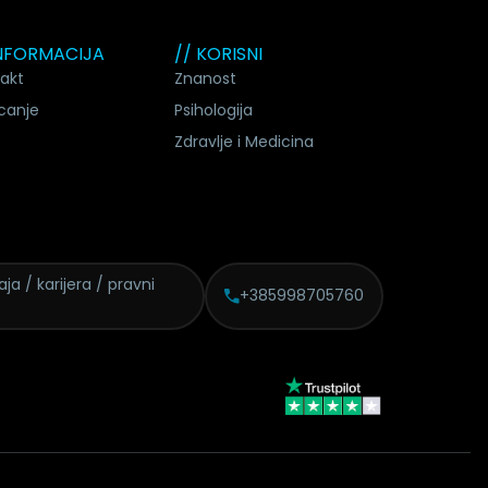
INFORMACIJA
// KORISNI
akt
Znanost
canje
Psihologija
Zdravlje i Medicina
daja /
karijera / pravni
+385998705760