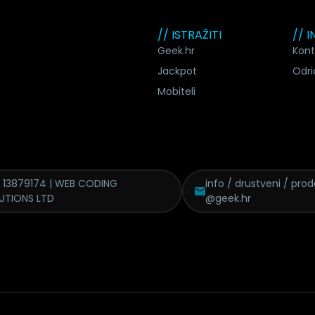
// ISTRAŽITI
// 
Geek.hr
Kont
Jackpot
Odri
Mobiteli
 13879174 | WEB CODING
info / drustveni / pro
UTIONS LTD
@geek.hr