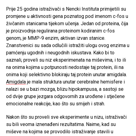
Prije 25 godina istraživači s Nencki Instituta primijetili su
promjene u aktivnosti gena poznatog pod imenom c-fos u
živčanim stanicama tijekom učenja. Jedan od proteina, čija
je proizvodnja regulirana proteinom kodiranim c-fos
genom, je MMP-9 enzim, aktivan izvan stanice.
Znanstvenici su sada odlučili istražiti ulogu ovog enzima u
pamćenju ugodnih i neugodnih iskustava. Kako bi to
saznali, proveli su niz eksperimenata na miševima, i to ili
na onima kojima u potpunosti nedostaje taj protein, ili na
onima koji selektivno blokiraju taj protein unutar amigdala.
Amigdala
je mala struktura unutar cerebralne hemisfere i
nalazi se u bazi mozga, blizu hipokampusa, a sastoji se
od dvije grupe jezgara odgovornih za urođene i stječene
emocionalne reakcije, kao što su smijeh i strah.
Nakon što su proveli sve eksperimente u nizu, istraživači
su bili veoma iznenađeni rezultatima. Naime, kad su
miševe na kojima se provodilo istraživanje stavili u