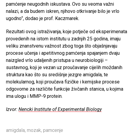
pamćenje neugodnih iskustava. Ovo su veoma važni
nalazi, a da budem iskren, njihovo otkrivanje bilo je vrlo
ugodno”, dodao je prof. Kaczmarek.
Rezultati ovog istraživanja, koje potječe od eksperimenata
provedenih na istom institutu u zadnjih 25 godina, imaju
veliku znanstvenu važnost zbog toga što objašnjavaju
procese učenja i apetitivnog pamćenja spajanjem dvaju
naizgled vrlo udaljenih pristupa u neurobiologiji –
sustavnog, koji je vezan uz proučavanje cijelih moždanih
struktura kao što su središnje jezgre amigdala, te
molekularnog, koji proučava fizičke i kemijske procese
odgovorne za različite funkcije živčanih stanica, u kojima
ima ulogu i MMP-9 protein.
Izvor:
Nencki Institute of Experimental Biology
amigdala
,
mozak
,
pamcenje