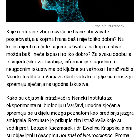
Foto: Shutterstock
Koje restorane zbog savršene hrane obožavate
posjećivati, a u kojima hrana baš i nije toliko dobra? Na
kojim mjestima ćete sigurno uživati, a na kojima stvari
možda baš i neće ispasti toliko dobro? Za svaku osobu, a
to vrijedi čak i za životinje, informacije o ugodnim i
neugodnim iskustvima od ključne su važnosti. Istraživači s
Nencki Instituta u Varšavi otkrili su kako i gdje se u mozgu
spremaju sjećanja na ugodna iskustva.
Kako su objasnili istraživači s Nencki Instituta za
eksperimentalnu biologiju u Varšavi, ugodna sjećanja
spremaju se u dijelu mozga poznatom kao središnja jezgra
amigdala. Rezultate je prikupio tim istraživača koje su
vodili prof. Leszek Kaczmarek i dr. Ewelina Knapska, a oni
su objavljeni u časopisu
Journal of Neuroscience.
Prema