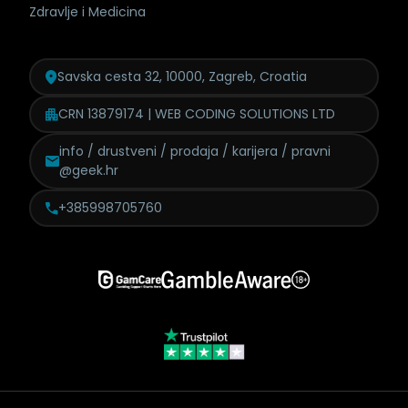
Zdravlje i Medicina
Savska cesta 32, 10000, Zagreb, Croatia
CRN 13879174 | WEB CODING SOLUTIONS LTD
info / drustveni / prodaja /
karijera / pravni
@geek.hr
+385998705760