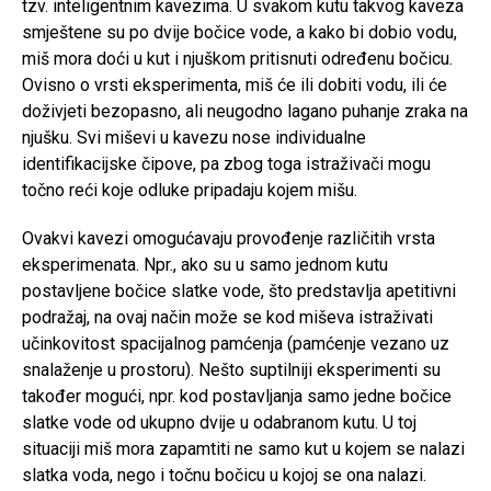
tzv. inteligentnim kavezima. U svakom kutu takvog kaveza
smještene su po dvije bočice vode, a kako bi dobio vodu,
miš mora doći u kut i njuškom pritisnuti određenu bočicu.
Ovisno o vrsti eksperimenta, miš će ili dobiti vodu, ili će
doživjeti bezopasno, ali neugodno lagano puhanje zraka na
njušku. Svi miševi u kavezu nose individualne
identifikacijske čipove, pa zbog toga istraživači mogu
točno reći koje odluke pripadaju kojem mišu.
Ovakvi kavezi omogućavaju provođenje različitih vrsta
eksperimenata. Npr., ako su u samo jednom kutu
postavljene bočice slatke vode, što predstavlja apetitivni
podražaj, na ovaj način može se kod miševa istraživati
učinkovitost spacijalnog pamćenja (pamćenje vezano uz
snalaženje u prostoru). Nešto suptilniji eksperimenti su
također mogući, npr. kod postavljanja samo jedne bočice
slatke vode od ukupno dvije u odabranom kutu. U toj
situaciji miš mora zapamtiti ne samo kut u kojem se nalazi
slatka voda, nego i točnu bočicu u kojoj se ona nalazi.