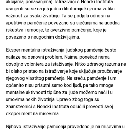
akcijama, ponašanjima). Istraživači s Nencki Instituta
usmjerili su se na još jednu dihotomiju koja ima veliku
važnost za svaku životinju. Ta se podjela odnosi na
apetitivno pamćenje povezano sa sjećanjima na ugodna
iskustva i emocije, te averzivno pamćenje, koje je
povezano s neugodnim doživljajima.
Eksperimentalna istraživanja ljudskog pamćenja često
nailaze na osnovni problem. Naime, ponekad nema
dovoljno volontera za istaživanje. Nitko zdravog razuma ne
bi olako pristao na istraživanje koje uključuje proučavanje
njegovog vlastitog pamćenja. Na sreću, pamćenje i um
općenito nisu prisutni samo kod ljudi, pa tako mnoge
mentalne aktivnosti tipične za ljude možemo naći i u
umovima nekih životinja. Upravo zbog toga su
znanstvenici s Nencki Instituta odlučili provesti svoj
eksperiment na miševima.
Njihovo istraživanje pamćenja provedeno je na miševima u