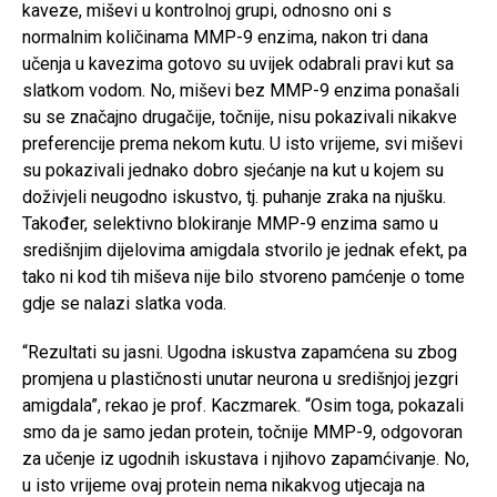
kaveze, miševi u kontrolnoj grupi, odnosno oni s
normalnim količinama MMP-9 enzima, nakon tri dana
učenja u kavezima gotovo su uvijek odabrali pravi kut sa
slatkom vodom. No, miševi bez MMP-9 enzima ponašali
su se značajno drugačije, točnije, nisu pokazivali nikakve
preferencije prema nekom kutu. U isto vrijeme, svi miševi
su pokazivali jednako dobro sjećanje na kut u kojem su
doživjeli neugodno iskustvo, tj. puhanje zraka na njušku.
Također, selektivno blokiranje MMP-9 enzima samo u
središnjim dijelovima amigdala stvorilo je jednak efekt, pa
tako ni kod tih miševa nije bilo stvoreno pamćenje o tome
gdje se nalazi slatka voda.
“Rezultati su jasni. Ugodna iskustva zapamćena su zbog
promjena u plastičnosti unutar neurona u središnjoj jezgri
amigdala”, rekao je prof. Kaczmarek. “Osim toga, pokazali
smo da je samo jedan protein, točnije MMP-9, odgovoran
za učenje iz ugodnih iskustava i njihovo zapamćivanje. No,
u isto vrijeme ovaj protein nema nikakvog utjecaja na