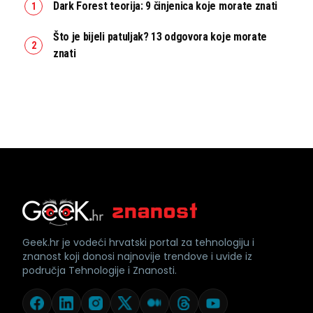
Dark Forest teorija: 9 činjenica koje morate znati
Što je bijeli patuljak? 13 odgovora koje morate
znati
Geek.hr je vodeći hrvatski portal za tehnologiju i
znanost koji donosi najnovije trendove i uvide iz
područja Tehnologije i Znanosti.