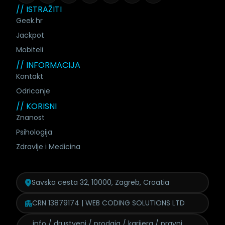
// ISTRAŽITI
Geek.hr
Jackpot
Mobiteli
// INFORMACIJA
Kontakt
Odricanje
// KORISNI
Znanost
Psihologija
Zdravlje i Medicina
Savska cesta 32, 10000, Zagreb, Croatia
CRN 13879174 | WEB CODING SOLUTIONS LTD
info / drustveni / prodaja /
karijera / pravni