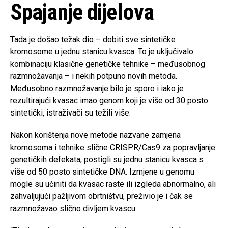
Spajanje dijelova
Tada je došao težak dio – dobiti sve sintetičke
kromosome u jednu stanicu kvasca. To je uključivalo
kombinaciju klasične genetičke tehnike – međusobnog
razmnožavanja – i nekih potpuno novih metoda.
Međusobno razmnožavanje bilo je sporo i iako je
rezultirajući kvasac imao genom koji je više od 30 posto
sintetički, istraživači su težili više.
Nakon korištenja nove metode nazvane zamjena
kromosoma i tehnike slične CRISPR/Cas9 za popravljanje
genetičkih defekata, postigli su jednu stanicu kvasca s
više od 50 posto sintetičke DNA. Izmjene u genomu
mogle su učiniti da kvasac raste ili izgleda abnormalno, ali
zahvaljujući pažljivom obrtništvu, preživio je i čak se
razmnožavao slično divljem kvascu.