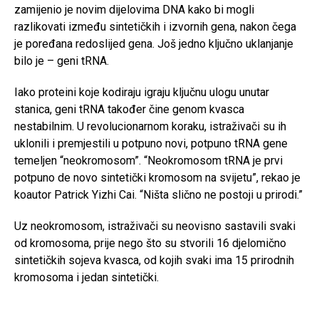
zamijenio je novim dijelovima DNA kako bi mogli
razlikovati između sintetičkih i izvornih gena, nakon čega
je poređana redoslijed gena. Još jedno ključno uklanjanje
bilo je – geni tRNA.
Iako proteini koje kodiraju igraju ključnu ulogu unutar
stanica, geni tRNA također čine genom kvasca
nestabilnim. U revolucionarnom koraku, istraživači su ih
uklonili i premjestili u potpuno novi, potpuno tRNA gene
temeljen “neokromosom”. “Neokromosom tRNA je prvi
potpuno de novo sintetički kromosom na svijetu”, rekao je
koautor Patrick Yizhi Cai. “Ništa slično ne postoji u prirodi.”
Uz neokromosom, istraživači su neovisno sastavili svaki
od kromosoma, prije nego što su stvorili 16 djelomično
sintetičkih sojeva kvasca, od kojih svaki ima 15 prirodnih
kromosoma i jedan sintetički.