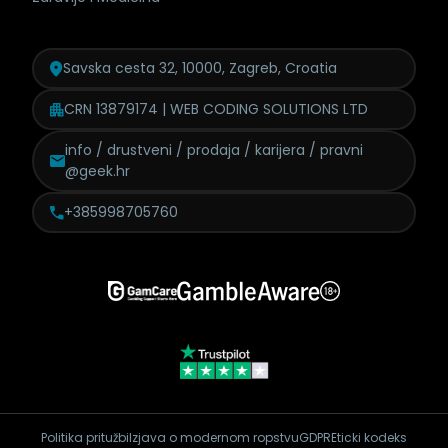
Savska cesta 32, 10000, Zagreb, Croatia
CRN 13879174 | WEB CODING SOLUTIONS LTD
info / drustveni / prodaja /
karijera / pravni
@geek.hr
+385998705760
Politika pritužbi
Izjava o modernom ropstvu
GDPR
Eticki kodeks