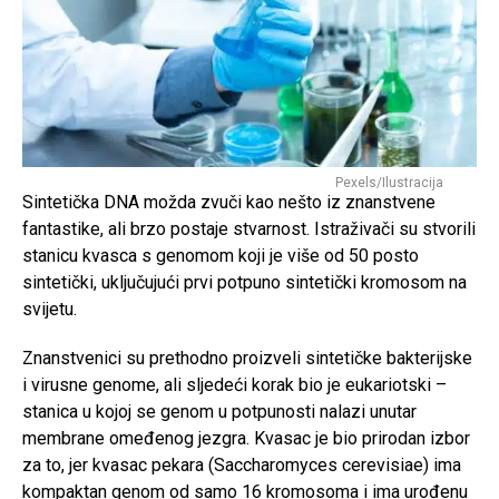
Pexels/Ilustracija
Sintetička DNA možda zvuči kao nešto iz znanstvene
fantastike, ali brzo postaje stvarnost. Istraživači su stvorili
stanicu kvasca s genomom koji je više od 50 posto
sintetički, uključujući prvi potpuno sintetički kromosom na
svijetu.
Znanstvenici su prethodno proizveli sintetičke bakterijske
i virusne genome, ali sljedeći korak bio je eukariotski –
stanica u kojoj se genom u potpunosti nalazi unutar
membrane omeđenog jezgra. Kvasac je bio prirodan izbor
za to, jer kvasac pekara (Saccharomyces cerevisiae) ima
kompaktan genom od samo 16 kromosoma i ima urođenu