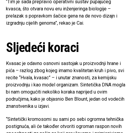
“Tim je sada prepravio operativni sustav pupajućeg
kvasca, što otvara novu eru inženjeringa biologije –
prelazak s popravkom šačice gena na de novo dizajn i
izgradnju cijelih genoma”, rekao je Cai.
Sljedeći koraci
Kvasac je odavno osnovni sastojak u proizvodnji hrane i
pića – razlog zbog kojeg imamo kvalitetan kruh i pivo, svi
recite “Hvala, kvasac” – i unutar znanosti, za kemijsku
proizvodnju i kao model organizam. Sintetička DNA mogla
bi nam omogućiti nekoliko koraka naprijed u ovim
područjima, kako je objasnio Ben Blount, jedan od vodećih
znanstvenika u izjavi.
“Sintetički kromosomi su sami po sebi ogromna tehnička
postignuća, ali će također otvoriti ogroman raspon novih