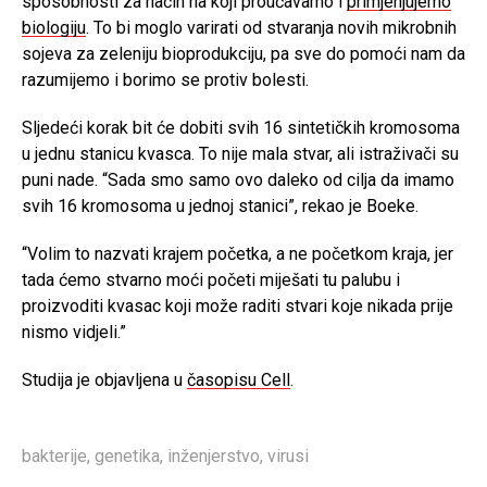
sposobnosti za način na koji proučavamo i
primjenjujemo
biologiju
. To bi moglo varirati od stvaranja novih mikrobnih
sojeva za zeleniju bioprodukciju, pa sve do pomoći nam da
razumijemo i borimo se protiv bolesti.
Sljedeći korak bit će dobiti svih 16 sintetičkih kromosoma
u jednu stanicu kvasca. To nije mala stvar, ali istraživači su
puni nade. “Sada smo samo ovo daleko od cilja da imamo
svih 16 kromosoma u jednoj stanici”, rekao je Boeke.
“Volim to nazvati krajem početka, a ne početkom kraja, jer
tada ćemo stvarno moći početi miješati tu palubu i
proizvoditi kvasac koji može raditi stvari koje nikada prije
nismo vidjeli.”
Studija je objavljena u
časopisu Cell
.
bakterije
,
genetika
,
inženjerstvo
,
virusi