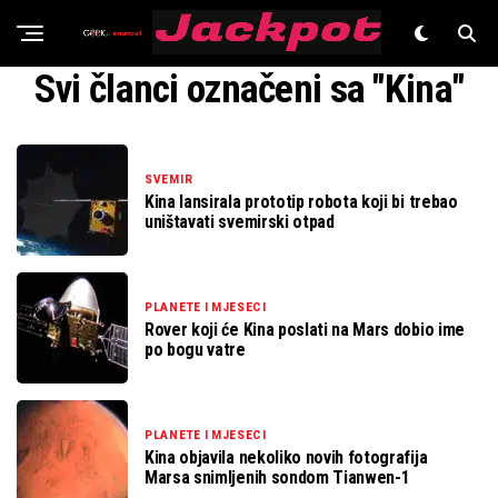
Znanost
Svi članci označeni sa "Kina"
SVEMIR
Kina lansirala prototip robota koji bi trebao
uništavati svemirski otpad
PLANETE I MJESECI
Rover koji će Kina poslati na Mars dobio ime
po bogu vatre
PLANETE I MJESECI
Kina objavila nekoliko novih fotografija
Marsa snimljenih sondom Tianwen-1