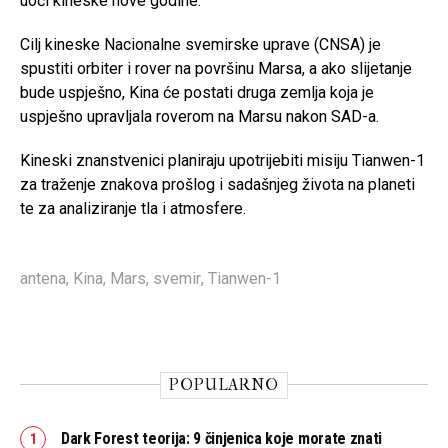
uoči kineske nove godine.
Cilj kineske Nacionalne svemirske uprave (CNSA) je
spustiti orbiter i rover na površinu Marsa, a ako slijetanje
bude uspješno, Kina će postati druga zemlja koja je
uspješno upravljala roverom na Marsu nakon SAD-a.
Kineski znanstvenici planiraju upotrijebiti misiju Tianwen-1
za traženje znakova prošlog i sadašnjeg života na planeti
te za analiziranje tla i atmosfere.
antena
,
Kina
,
Mars
,
svemir
,
Tianwen-1
POPULARNO
Dark Forest teorija: 9 činjenica koje morate znati