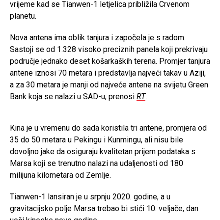
vrijeme kad se Tianwen-1 letjelica približila Crvenom
planetu.
Nova antena ima oblik tanjura i započela je s radom.
Sastoji se od 1.328 visoko preciznih panela koji prekrivaju
područje jednako deset košarkaških terena. Promjer tanjura
antene iznosi 70 metara i predstavlja najveći takav u Aziji,
a za 30 metara je manji od najveće antene na svijetu Green
Bank koja se nalazi u SAD-u, prenosi
RT
.
Kina je u vremenu do sada koristila tri antene, promjera od
35 do 50 metara u Pekingu i Kunmingu, ali nisu bile
dovoljno jake da osiguraju kvalitetan prijem podataka s
Marsa koji se trenutno nalazi na udaljenosti od 180
milijuna kilometara od Zemlje.
Tianwen-1 lansiran je u srpnju 2020. godine, a u
gravitacijsko polje Marsa trebao bi stići 10. veljače, dan