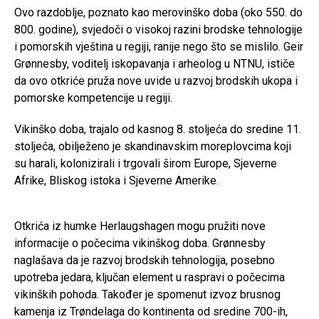
Ovo razdoblje, poznato kao merovinško doba (oko 550. do
800. godine), svjedoči o visokoj razini brodske tehnologije
i pomorskih vještina u regiji, ranije nego što se mislilo. Geir
Grønnesby, voditelj iskopavanja i arheolog u NTNU, ističe
da ovo otkriće pruža nove uvide u razvoj brodskih ukopa i
pomorske kompetencije u regiji.
Vikinško doba, trajalo od kasnog 8. stoljeća do sredine 11.
stoljeća, obilježeno je skandinavskim moreplovcima koji
su harali, kolonizirali i trgovali širom Europe, Sjeverne
Afrike, Bliskog istoka i Sjeverne Amerike.
Otkrića iz humke Herlaugshagen mogu pružiti nove
informacije o počecima vikinškog doba. Grønnesby
naglašava da je razvoj brodskih tehnologija, posebno
upotreba jedara, ključan element u raspravi o počecima
vikinških pohoda. Također je spomenut izvoz brusnog
kamenja iz Trøndelaga do kontinenta od sredine 700-ih,