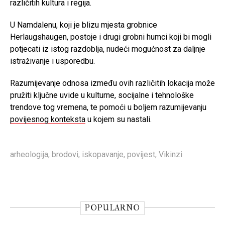
različitih kultura i regija.
U Namdalenu, koji je blizu mjesta grobnice
Herlaugshaugen, postoje i drugi grobni humci koji bi mogli
potjecati iz istog razdoblja, nudeći mogućnost za daljnje
istraživanje i usporedbu.
Razumijevanje odnosa između ovih različitih lokacija može
pružiti ključne uvide u kulturne, socijalne i tehnološke
trendove tog vremena, te pomoći u boljem razumijevanju
povijesnog konteksta
u kojem su nastali.
arheologija
,
brodovi
,
iskopavanje
,
povijest
,
Vikinzi
POPULARNO