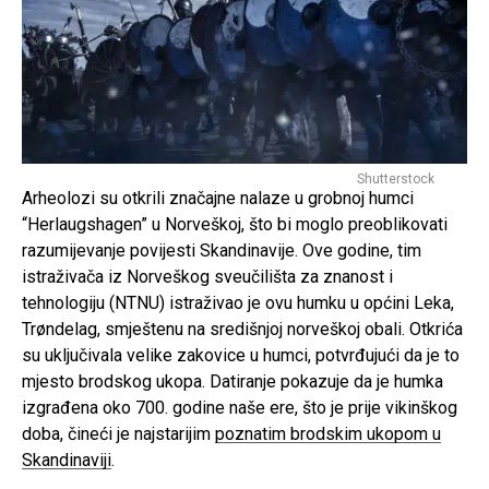
Shutterstock
Arheolozi su otkrili značajne nalaze u grobnoj humci
“Herlaugshagen” u Norveškoj, što bi moglo preoblikovati
razumijevanje povijesti Skandinavije. Ove godine, tim
istraživača iz Norveškog sveučilišta za znanost i
tehnologiju (NTNU) istraživao je ovu humku u općini Leka,
Trøndelag, smještenu na središnjoj norveškoj obali. Otkrića
su uključivala velike zakovice u humci, potvrđujući da je to
mjesto brodskog ukopa. Datiranje pokazuje da je humka
izgrađena oko 700. godine naše ere, što je prije vikinškog
doba, čineći je najstarijim
poznatim brodskim ukopom u
Skandinaviji
.