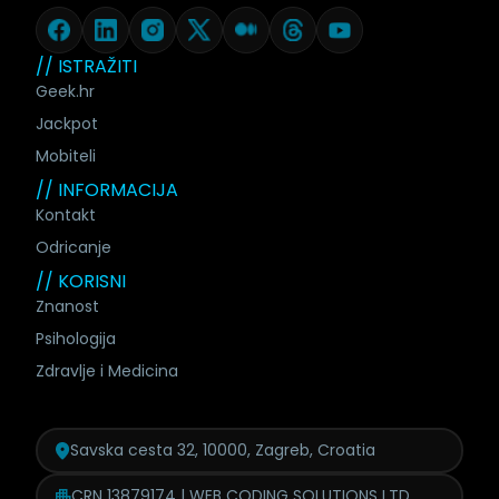
// ISTRAŽITI
Geek.hr
Jackpot
Mobiteli
// INFORMACIJA
Kontakt
Odricanje
// KORISNI
Znanost
Psihologija
Zdravlje i Medicina
Savska cesta 32, 10000, Zagreb, Croatia
CRN 13879174 | WEB CODING SOLUTIONS LTD