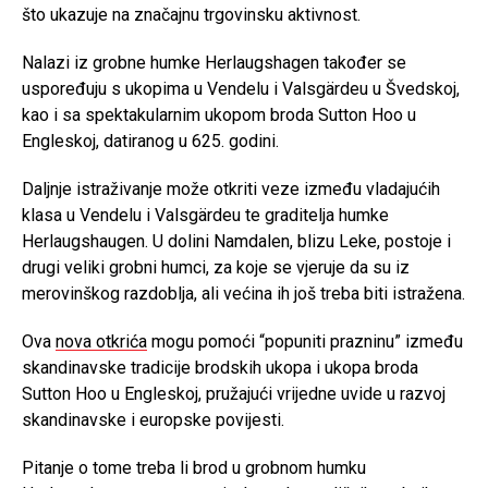
što ukazuje na značajnu trgovinsku aktivnost.
Nalazi iz grobne humke Herlaugshagen također se
uspoređuju s ukopima u Vendelu i Valsgärdeu u Švedskoj,
kao i sa spektakularnim ukopom broda Sutton Hoo u
Engleskoj, datiranog u 625. godini.
Daljnje istraživanje može otkriti veze između vladajućih
klasa u Vendelu i Valsgärdeu te graditelja humke
Herlaugshaugen. U dolini Namdalen, blizu Leke, postoje i
drugi veliki grobni humci, za koje se vjeruje da su iz
merovinškog razdoblja, ali većina ih još treba biti istražena.
Ova
nova otkrića
mogu pomoći “popuniti prazninu” između
skandinavske tradicije brodskih ukopa i ukopa broda
Sutton Hoo u Engleskoj, pružajući vrijedne uvide u razvoj
skandinavske i europske povijesti.
Pitanje o tome treba li brod u grobnom humku