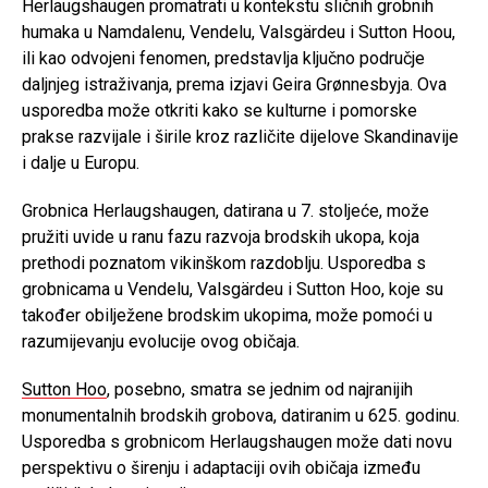
Herlaugshaugen promatrati u kontekstu sličnih grobnih
humaka u Namdalenu, Vendelu, Valsgärdeu i Sutton Hoou,
ili kao odvojeni fenomen, predstavlja ključno područje
daljnjeg istraživanja, prema izjavi Geira Grønnesbyja. Ova
usporedba može otkriti kako se kulturne i pomorske
prakse razvijale i širile kroz različite dijelove Skandinavije
i dalje u Europu.
Grobnica Herlaugshaugen, datirana u 7. stoljeće, može
pružiti uvide u ranu fazu razvoja brodskih ukopa, koja
prethodi poznatom vikinškom razdoblju. Usporedba s
grobnicama u Vendelu, Valsgärdeu i Sutton Hoo, koje su
također obilježene brodskim ukopima, može pomoći u
razumijevanju evolucije ovog običaja.
Sutton Hoo
, posebno, smatra se jednim od najranijih
monumentalnih brodskih grobova, datiranim u 625. godinu.
Usporedba s grobnicom Herlaugshaugen može dati novu
perspektivu o širenju i adaptaciji ovih običaja između