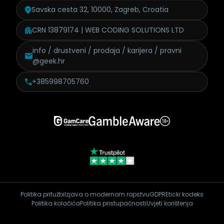
Savska cesta 32, 10000, Zagreb, Croatia
CRN 13879174 | WEB CODING SOLUTIONS LTD
info / drustveni / prodaja /
karijera / pravni
@geek.hr
+385998705760
Politika pritužbi
Izjava o modernom ropstvu
GDPR
Eticki kodeks
Politika kolačića
Politika pristupačnosti
Uvjeti korištenja