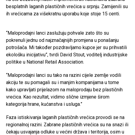
besplatnih laganih plastičnih vrećica u srpnju. Zamijenili su
ih vrećicama za višekratnu uporabu koje stoje 15 centi.
“Maloprodajni lanci zaslužuju pohvale zato što su
pokrenuli jednu od najznačajnijih promjena u ponašanju
potrošača. Mi također pozdravljamo kupce jer su prihvatili
ekološku inicijativu”, tvrdi David Stout, voditelj industrijske
politike u National Retail Association.
“Maloprodajni lanci su tako na razini cijele zemlje vodili
akciju te su pomagali su i manjim kompanijama u tome
kako upravljati prijelazom na maloprodaju bez plastičnih
vrećica. Kao rezultat, vidimo slične izmjene širom
kategorija hrane, kućanstva i usluga.”
Faza istiskivanja laganih plastičnih vrećica provodi se na
regionalnoj razini. Zabrane plastičnih vrećica su na snazi ili
čekaju usvajanja odluke u većini država i teritorija, osim u