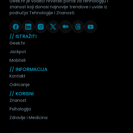
Geek.hr je vodeći hrvatski portal za tehnologiju i
znanost koji donosi najnovije trendove i uvide iz
područja Tehnologije i Znanosti.
// ISTRAŽITI
Geek.hr
Jackpot
Mobiteli
// INFORMACIJA
Kontakt
Odricanje
// KORISNI
Znanost
Psihologija
Zdravlje i Medicina