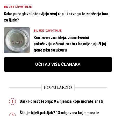
BILJKE I ŽIVOTINJE
Kako punoglavci obnavljaju svoj rep i kakvoga to značenja ima
za ljude?
BILJKE I ŽIVOTINJE
Kontroverzna ideja: znanstvenici
pokušavaju očuvati vrstu riba mijenjajući joj
genetsku strukturu
UČITAJ VIŠE ČLANAKA
POPULARNO
Dark Forest teorija: 9 činjenica koje morate znati
Što je bijeli patuljak? 13 odgovora koje morate