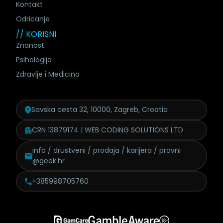
Kontakt
Odricanje
// KORISNI
Znanost
Psihologija
Zdravlje i Medicina
Savska cesta 32, 10000, Zagreb, Croatia
CRN 13879174 | WEB CODING SOLUTIONS LTD
info / drustveni / prodaja /
karijera / pravni
@geek.hr
+385998705760