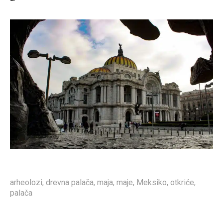
arheolozi
,
drevna palača
,
maja
,
maje
,
Meksiko
,
otkriće
,
palača