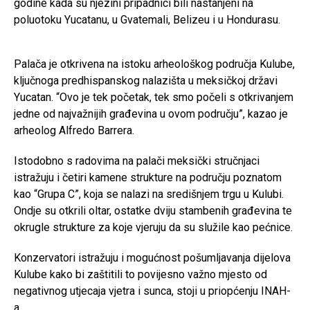
godine kada su njezini pripadnici bili nastanjeni na
poluotoku Yucatanu, u Gvatemali, Belizeu i u Hondurasu.
Palača je otkrivena na istoku arheološkog područja Kulube,
ključnoga predhispanskog nalazišta u meksičkoj državi
Yucatan. “Ovo je tek početak, tek smo počeli s otkrivanjem
jedne od najvažnijih građevina u ovom području”, kazao je
arheolog Alfredo Barrera.
Istodobno s radovima na palači meksički stručnjaci
istražuju i četiri kamene strukture na području poznatom
kao “Grupa C”, koja se nalazi na središnjem trgu u Kulubi.
Ondje su otkrili oltar, ostatke dviju stambenih građevina te
okrugle strukture za koje vjeruju da su služile kao pećnice.
Konzervatori istražuju i mogućnost pošumljavanja dijelova
Kulube kako bi zaštitili to povijesno važno mjesto od
negativnog utjecaja vjetra i sunca, stoji u priopćenju INAH-
a.