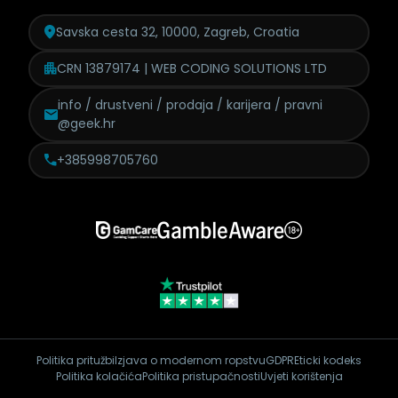
Savska cesta 32, 10000, Zagreb, Croatia
CRN 13879174 | WEB CODING SOLUTIONS LTD
info / drustveni / prodaja /
karijera / pravni
@geek.hr
+385998705760
Politika pritužbi
Izjava o modernom ropstvu
GDPR
Eticki kodeks
Politika kolačića
Politika pristupačnosti
Uvjeti korištenja