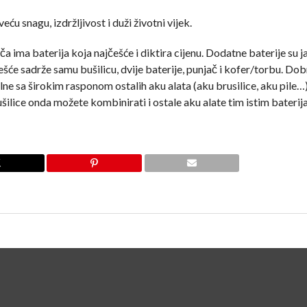
ću snagu, izdržljivost i duži životni vijek.
a ima baterija koja najčešće i diktira cijenu. Dodatne baterije su 
šće sadrže samu bušilicu, dvije baterije, punjač i kofer/torbu. Dob
e sa širokim rasponom ostalih aku alata (aku brusilice, aku pile…)
ilice onda možete kombinirati i ostale aku alate tim istim baterij