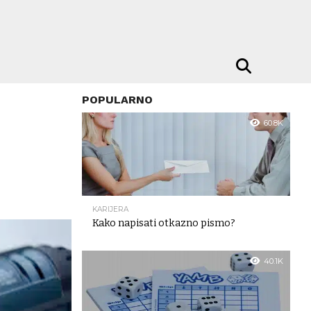
POPULARNO
60.8K
KARIJERA
Kako napisati otkazno pismo?
40.1K