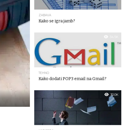
ZABAVA
Kako se igra jamb?
34.5K
TEHNO
Kako dodati POP3 email na Gmail?
30.0K