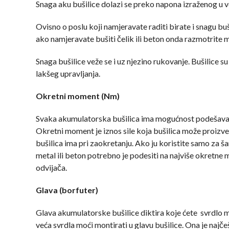
Snaga aku bušilice dolazi se preko napona izraženog u vo
Ovisno o poslu koji namjeravate raditi birate i snagu buši
ako namjeravate bušiti čelik ili beton onda razmotrite mo
Snaga bušilice veže se i uz njezino rukovanje. Bušilice su
lakšeg upravljanja.
Okretni moment (Nm)
Svaka akumulatorska bušilica ima mogućnost podešavan
Okretni moment je iznos sile koja bušilica može proizvesti
bušilica ima pri zaokretanju. Ako ju koristite samo za š
metal ili beton potrebno je podesiti na najviše okretne 
odvijača.
Glava (borfuter)
Glava akumulatorske bušilice diktira koje ćete svrdlo moć
veća svrdla moći montirati u glavu bušilice. Ona je najče