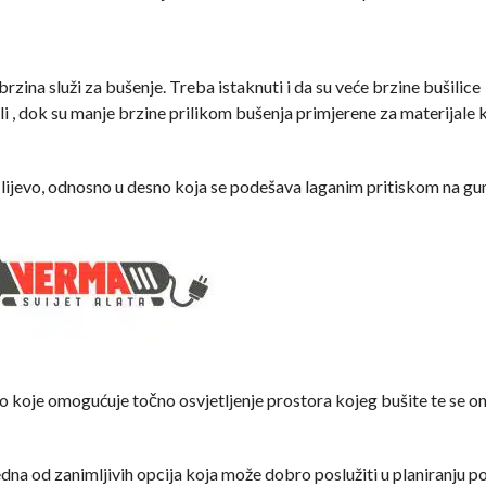
 brzina služi za bušenje. Treba istaknuti i da su veće brzine bušilice
i , dok su manje brzine prilikom bušenja primjerene za materijale 
 u lijevo, odnosno u desno koja se podešava laganim pritiskom na g
lo koje omogućuje točno osvjetljenje prostora kojeg bušite te se 
edna od zanimljivih opcija koja može dobro poslužiti u planiranju po