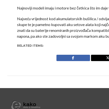
Najnoviji modeli imaju i motore bez četkica što im daje ve
Najveću vrijednost kod akumulatorskih bušilica / odvijač
skupe te je pametno kupovati aku setove alata koji najče
znati da su baterije renomiranih proizvođača kompatibiln
napona, pa ako ste zadovoljni sa svojom markom aku buš
RELATED ITEMS: