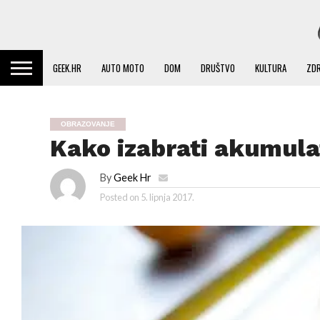
GEEK.HR
AUTO MOTO
DOM
DRUŠTVO
KULTURA
ZDR
OBRAZOVANJE
Kako izabrati akumula
By
Geek Hr
Posted on
5. lipnja 2017.