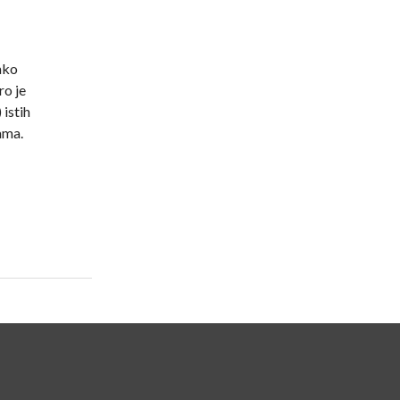
jako
ro je
 istih
ama.