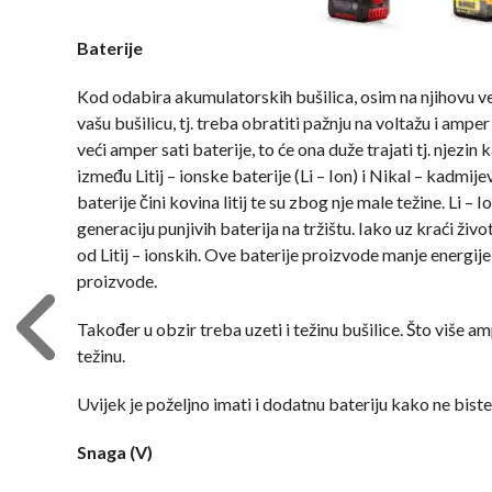
Baterije
Kod odabira akumulatorskih bušilica, osim na njihovu veli
vašu bušilicu, tj. treba obratiti pažnju na voltažu i amper
veći amper sati baterije, to će ona duže trajati tj. njezin 
između Litij – ionske baterije (Li – Ion) i Nikal – kadmije
baterije čini kovina litij te su zbog nje male težine. Li – 
generaciju punjivih baterija na tržištu. Iako uz kraći živ
od Litij – ionskih. Ove baterije proizvode manje energije
proizvode.
Također u obzir treba uzeti i težinu bušilice. Što više a
težinu.
Uvijek je poželjno imati i dodatnu bateriju kako ne bist
Snaga (V)