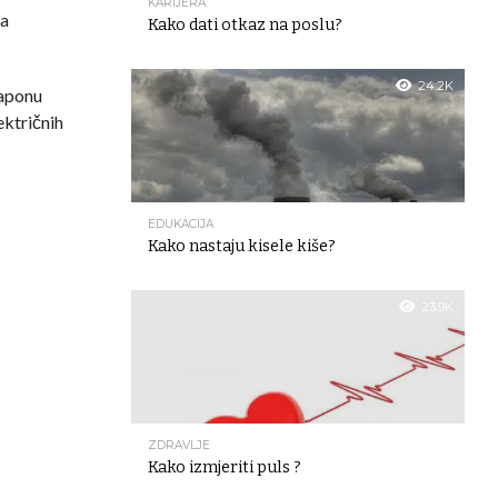
KARIJERA
ka
Kako dati otkaz na poslu?
24.2K
naponu
ektričnih
EDUKACIJA
Kako nastaju kisele kiše?
23.9K
ZDRAVLJE
Kako izmjeriti puls ?