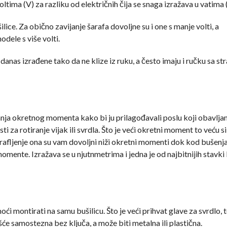
ltima (V) za razliku od električnih čija se snaga izražava u vatima 
lice. Za obično zavijanje šarafa dovoljne su i one s manje volti, a
dele s više volti.
 danas izrađene tako da ne klize iz ruku, a često imaju i ručku sa st
ja okretnog momenta kako bi ju prilagođavali poslu koji obavlja
 za rotiranje vijak ili svrdla. Što je veći okretni moment to veću si
arafljenje ona su vam dovoljni niži okretni momenti dok kod bušenja
momente. Izražava se u njutnmetrima i jedna je od najbitnijih stavk
i montirati na samu bušilicu. Što je veći prihvat glave za svrdlo, t
šće samostezna bez ključa, a može biti metalna ili plastična.