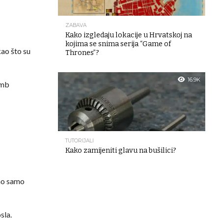
ZABAVA
Kako izgledaju lokacije u Hrvatskoj na
kojima se snima serija “Game of
kao što su
Thrones”?
16.9K
umb
TUTORIJALI
Kako zamijeniti glavu na bušilici?
ono samo
sla.