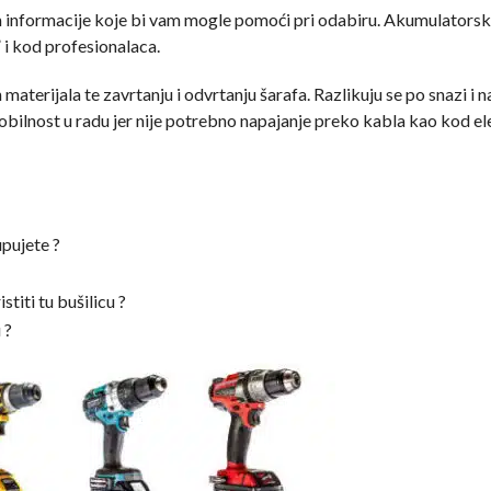
m informacije koje bi vam mogle pomoći pri odabiru. Akumulators
” i kod profesionalaca.
materijala te zavrtanju i odvrtanju šarafa. Razlikuju se po snazi i 
obilnost u radu jer nije potrebno napajanje preko kabla kao kod el
upujete ?
titi tu bušilicu ?
 ?