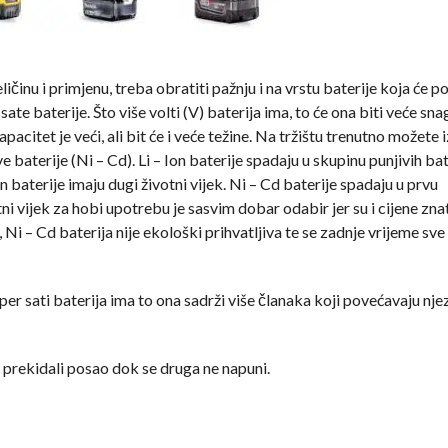
činu i primjenu, treba obratiti pažnju i na vrstu baterije koja će p
 sate baterije. Što više volti (V) baterija ima, to će ona biti veće sna
kapacitet je veći, ali bit će i veće težine. Na tržištu trenutno možete 
ve baterije (Ni – Cd). Li – Ion baterije spadaju u skupinu punjivih bat
Ion baterije imaju dugi životni vijek. Ni – Cd baterije spadaju u prvu
otni vijek za hobi upotrebu je sasvim dobar odabir jer su i cijene zna
, Ni – Cd baterija nije ekološki prihvatljiva te se zadnje vrijeme sv
mper sati baterija ima to ona sadrži više članaka koji povećavaju nje
e prekidali posao dok se druga ne napuni.