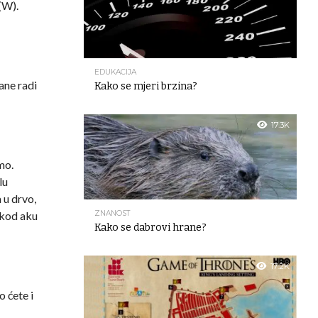
(W).
EDUKACIJA
rane radi
Kako se mjeri brzina?
17.3K
mo.
lu
 u drvo,
i kod aku
ZNANOST
Kako se dabrovi hrane?
17.2K
o ćete i