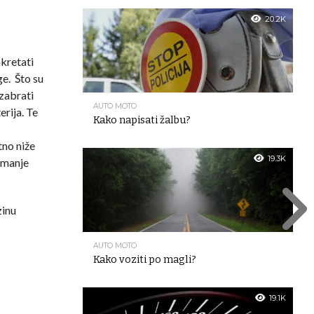
20.2K
okretati
ge. Što su
izabrati
AUTO MOTO
erija. Te
Kako napisati žalbu?
tno niže
19.3K
e manje
zinu
AUTO MOTO
Kako voziti po magli?
19.1K