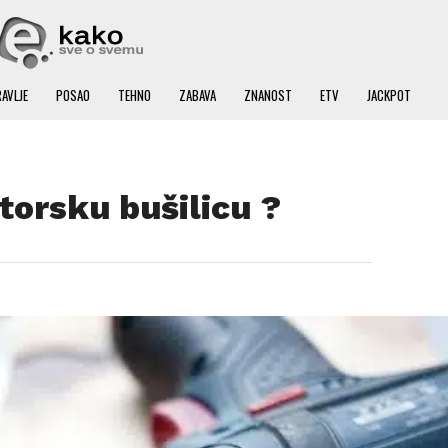
AVLJE
POSAO
TEHNO
ZABAVA
ZNANOST
ETV
JACKPOT
torsku bušilicu ?