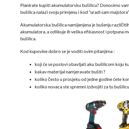
Planirate kupiti akumulatorsku bušilicu? Donosimo va
bušilica nalazi svoju primjenu i kod “uradi sam majstora
Akumulatorska bušilica namijenjena je bušenju različitih 
akumulatora, a odlikuje ih velika efikasnost i potpuna m
bušilica.
Kod kupovine dobro se je voditi ovim pitanjima :
koji će se poslovi obavljati aku bušilicom koju k
kakav materijal namjeravate bušiti ?
koliko često u prosjeku od jedne godine ćete koris
koliko novaca ste spremni izdvojiti za tu bušilicu