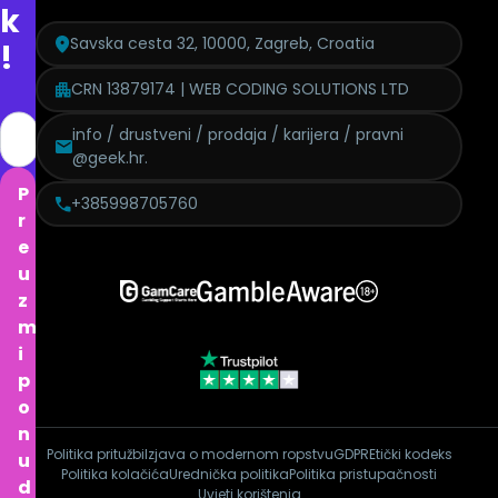
k
Savska cesta 32, 10000, Zagreb, Croatia
!
CRN 13879174 | WEB CODING SOLUTIONS LTD
info / drustveni / prodaja / karijera / pravni
@geek.hr.
P
+385998705760
r
e
u
z
m
i
p
o
n
Politika pritužbi
Izjava o modernom ropstvu
GDPR
Etički kodeks
u
Politika kolačića
Urednička politika
Politika pristupačnosti
d
Uvjeti korištenja