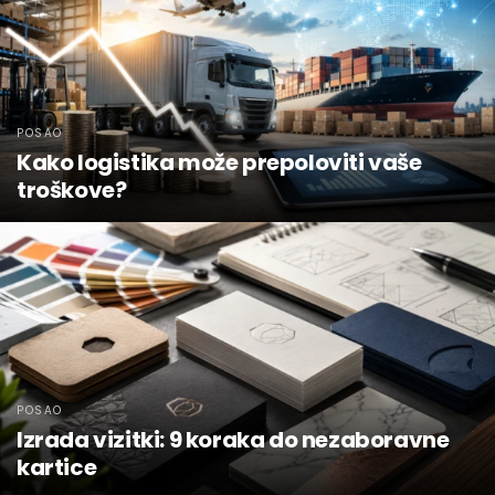
POSAO
Kako logistika može prepoloviti vaše
troškove?
POSAO
Izrada vizitki: 9 koraka do nezaboravne
kartice