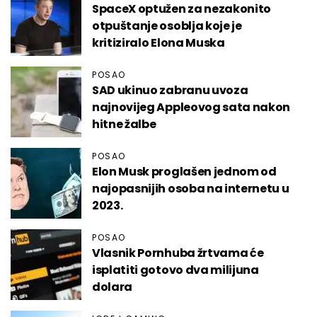
SpaceX optužen za nezakonito
otpuštanje osoblja koje je
kritiziralo Elona Muska
POSAO
SAD ukinuo zabranu uvoza
najnovijeg Appleovog sata nakon
hitne žalbe
POSAO
Elon Musk proglašen jednom od
najopasnijih osoba na internetu u
2023.
POSAO
Vlasnik Pornhuba žrtvama će
isplatiti gotovo dva milijuna
dolara