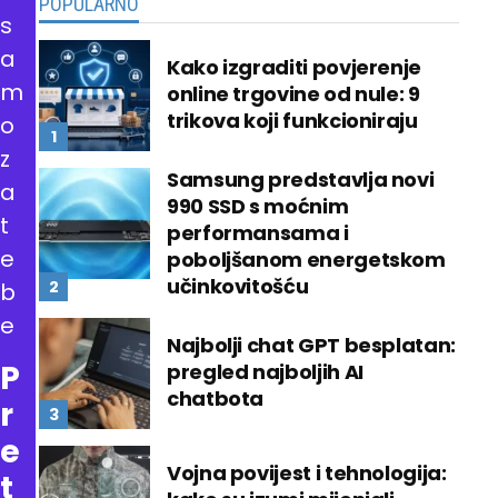
POPULARNO
s
a
Kako izgraditi povjerenje
m
online trgovine od nule: 9
trikova koji funkcioniraju
o
z
Samsung predstavlja novi
a
990 SSD s moćnim
t
performansama i
e
poboljšanom energetskom
učinkovitošću
b
e
Najbolji chat GPT besplatan:
P
pregled najboljih AI
chatbota
r
e
Vojna povijest i tehnologija:
t