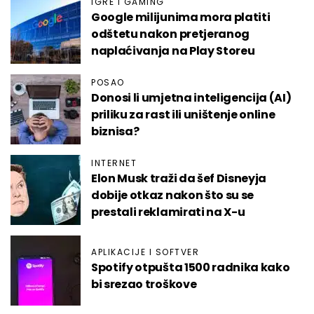
IGRE I GAMING
Google milijunima mora platiti
odštetu nakon pretjeranog
naplaćivanja na Play Storeu
POSAO
Donosi li umjetna inteligencija (AI)
priliku za rast ili uništenje online
biznisa?
INTERNET
Elon Musk traži da šef Disneyja
dobije otkaz nakon što su se
prestali reklamirati na X-u
APLIKACIJE I SOFTVER
Spotify otpušta 1500 radnika kako
bi srezao troškove