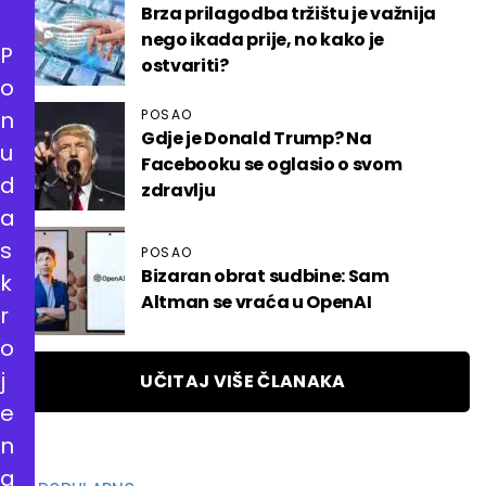
Brza prilagodba tržištu je važnija
nego ikada prije, no kako je
P
ostvariti?
o
n
POSAO
Gdje je Donald Trump? Na
u
Facebooku se oglasio o svom
d
zdravlju
a
s
POSAO
Bizaran obrat sudbine: Sam
k
Altman se vraća u OpenAI
r
o
j
UČITAJ VIŠE ČLANAKA
e
n
a