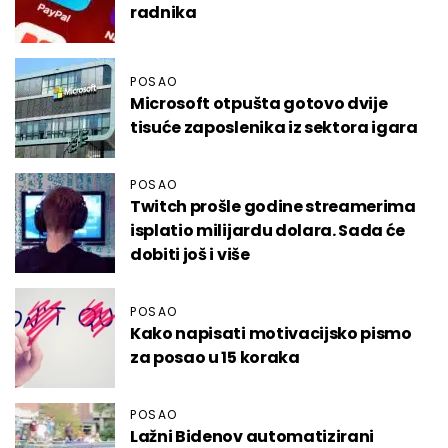
radnika
POSAO
Microsoft otpušta gotovo dvije
tisuće zaposlenika iz sektora igara
POSAO
Twitch prošle godine streamerima
isplatio milijardu dolara. Sada će
dobiti još i više
POSAO
Kako napisati motivacijsko pismo
za posao u 15 koraka
POSAO
Lažni Bidenov automatizirani