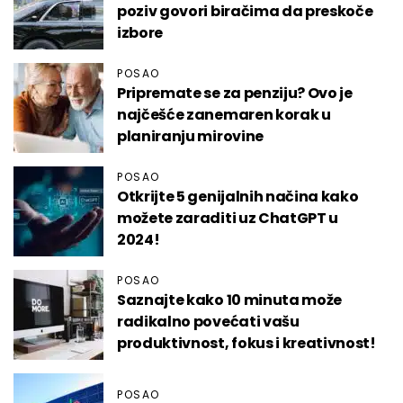
poziv govori biračima da preskoče
izbore
POSAO
Pripremate se za penziju? Ovo je
najčešće zanemaren korak u
planiranju mirovine
POSAO
Otkrijte 5 genijalnih načina kako
možete zaraditi uz ChatGPT u
2024!
POSAO
Saznajte kako 10 minuta može
radikalno povećati vašu
produktivnost, fokus i kreativnost!
POSAO