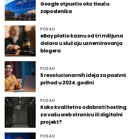
Google otpustio oko tisuću
zaposlenika
POSAO
eBay platio kaznu od tri milijuna
dolara u slučaju uznemiravanja
blogera
POSAO
5 revolucionarnih ideja za pasivni
prihod u 2024. godini
POSAO
Kako kvalitetno odabrati hosting
za vašu web stranicu ili digitalni
projekt?
POSAO