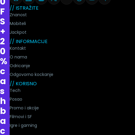
0
// ISTRAŽITE
F
Znanost
S
Mobiteli
+
Jackpot
2
// INFORMACIJE
Kontakt
0
O nama
%
Odricanje
c
Odgovorno kockanje
a
// KORISNO
s
Tech
h
Posao
Promo i akcije
b
Filmovi i SF
a
Igre i gaming
c