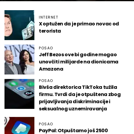
INTERNET
X optužen da je primao novac od
terorista
POSAO
Jeff Bezos ove bi godine mogao
unovčiti milijarde na dionicama
Amazona
POSAO
Bivša direktorica TikToka tužila
firmu. Tvrdi da je otpuštena zbog
prijavljivanja diskriminacije i
seksualnog uznemiravanja
POSAO
PayPal: Otpuštamo još 2500