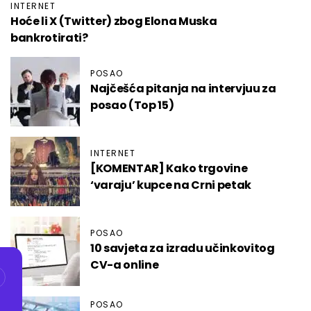
INTERNET
Hoće li X (Twitter) zbog Elona Muska
bankrotirati?
POSAO
Najčešća pitanja na intervjuu za
posao (Top 15)
INTERNET
[KOMENTAR] Kako trgovine
‘varaju’ kupce na Crni petak
POSAO
10 savjeta za izradu učinkovitog
CV-a online
POSAO