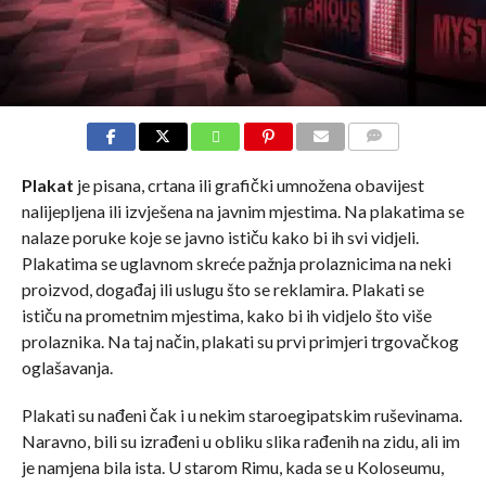
COMMENTS
Plakat
je pisana, crtana ili grafički umnožena obavijest
nalijepljena ili izvješena na javnim mjestima. Na plakatima se
nalaze poruke koje se javno ističu kako bi ih svi vidjeli.
Plakatima se uglavnom skreće pažnja prolaznicima na neki
proizvod, događaj ili uslugu što se reklamira. Plakati se
ističu na prometnim mjestima, kako bi ih vidjelo što više
prolaznika. Na taj način, plakati su prvi primjeri trgovačkog
oglašavanja.
Plakati su nađeni čak i u nekim staroegipatskim ruševinama.
Naravno, bili su izrađeni u obliku slika rađenih na zidu, ali im
je namjena bila ista. U starom Rimu, kada se u Koloseumu,