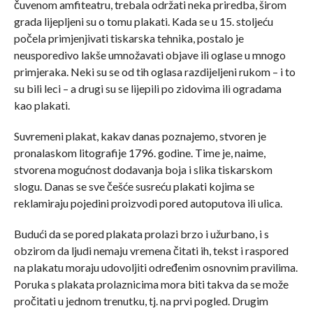
čuvenom amfiteatru, trebala održati neka priredba, širom
grada lijepljeni su o tomu plakati. Kada se u 15. stoljeću
počela primjenjivati tiskarska tehnika, postalo je
neusporedivo lakše umnožavati objave ili oglase u mnogo
primjeraka. Neki su se od tih oglasa razdijeljeni rukom – i to
su bili leci – a drugi su se lijepili po zidovima ili ogradama
kao plakati.
Suvremeni plakat, kakav danas poznajemo, stvoren je
pronalaskom litografije 1796. godine. Time je, naime,
stvorena mogućnost dodavanja boja i slika tiskarskom
slogu. Danas se sve češće susreću plakati kojima se
reklamiraju pojedini proizvodi pored autoputova ili ulica.
Budući da se pored plakata prolazi brzo i užurbano, i s
obzirom da ljudi nemaju vremena čitati ih, tekst i raspored
na plakatu moraju udovoljiti određenim osnovnim pravilima.
Poruka s plakata prolaznicima mora biti takva da se može
pročitati u jednom trenutku, tj. na prvi pogled. Drugim