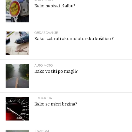
AUTO MOTO
Kako napisati žalbu?
OBRAZOVANJE
Kako izabrati akumulatorsku bušilicu ?
AUTO MOTO
Kako voziti po magli?
EDUKACIJA
Kako se mjeri brzina?
ZNANOST