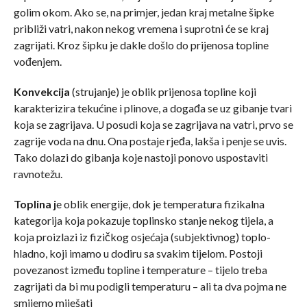
golim okom. Ako se, na primjer, jedan kraj metalne šipke
približi vatri, nakon nekog vremena i suprotni će se kraj
zagrijati. Kroz šipku je dakle došlo do prijenosa topline
vođenjem.
Konvekcija
(strujanje) je oblik prijenosa topline koji
karakterizira tekućine i plinove, a događa se uz gibanje tvari
koja se zagrijava. U posudi koja se zagrijava na vatri, prvo se
zagrije voda na dnu. Ona postaje rjeđa, lakša i penje se uvis.
Tako dolazi do gibanja koje nastoji ponovo uspostaviti
ravnotežu.
Toplina j
e oblik energije, dok je temperatura fizikalna
kategorija koja pokazuje toplinsko stanje nekog tijela, a
koja proizlazi iz fizičkog osjećaja (subjektivnog) toplo-
hladno, koji imamo u dodiru sa svakim tijelom. Postoji
povezanost između topline i temperature – tijelo treba
zagrijati da bi mu podigli temperaturu – ali ta dva pojma ne
smijemo miješati