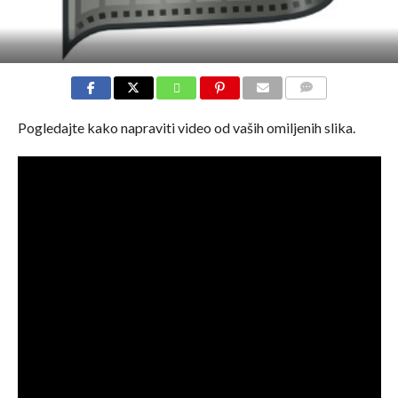
COMMENTS
Pogledajte kako napraviti video od vaših omiljenih slika.