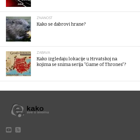
ZNANOST
Kako se dabrovi hrane?
ZABAVA
Kako izgledaju lokacije u Hrvatskoj na
kojima se snima serija “Game of Thrones”?