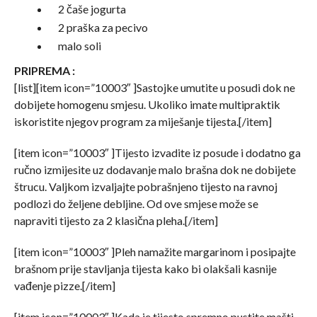
2 čaše jogurta
2 praška za pecivo
malo soli
PRIPREMA :
[list][item icon=”10003″ ]Sastojke umutite u posudi dok ne
dobijete homogenu smjesu. Ukoliko imate multipraktik
iskoristite njegov program za miješanje tijesta.[/item]
[item icon=”10003″ ]Tijesto izvadite iz posude i dodatno ga
ručno izmijesite uz dodavanje malo brašna dok ne dobijete
štrucu. Valjkom izvaljajte pobrašnjeno tijesto na ravnoj
podlozi do željene debljine. Od ove smjese može se
napraviti tijesto za 2 klasična pleha.[/item]
[item icon=”10003″ ]Pleh namažite margarinom i posipajte
brašnom prije stavljanja tijesta kako bi olakšali kasnije
vađenje pizze.[/item]
[item icon=”10003″ ]Kada je tijesto spremno pustite mašti