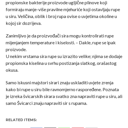
propionske bakterije proizvode ugljične plinove koji
formiraju manje-više pravilne mjehuriće koji ostavljaju rupe
u siru. Veličina, oblik i broj rupa ovise o uvjetima okoline u
kojoj sir dozrijeva.
Zanimljivo je da proizvođači sira mogu kontrolirati rupe
mijenjanjem temperature i kiselosti. – Dakle, rupe se ipak
proizvode.
U nekim vrstama sira rupe su izrazito velike; njima se dodaje
propionska kiselina u svrhu postizanja slatkog, orašastog
okusa.
Samo iskusni majstori sirari znaju uskladiti uvjete zrenja
kako bi rupe u siru bile ravnomjerno raspoređene. Poznata
je izreka švicarskih sirara svatko zna napraviti rupe u siru, ali
samo Švicarci znaju napraviti sir s rupama.
RELATED ITEMS: