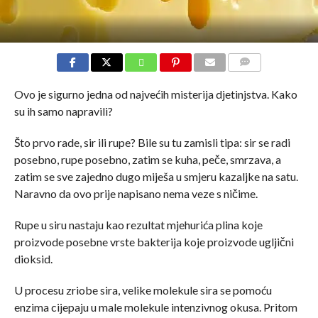
COMMENTS
Ovo je sigurno jedna od najvećih misterija djetinjstva. Kako
su ih samo napravili?
Što prvo rade, sir ili rupe? Bile su tu zamisli tipa: sir se radi
posebno, rupe posebno, zatim se kuha, peče, smrzava, a
zatim se sve zajedno dugo miješa u smjeru kazaljke na satu.
Naravno da ovo prije napisano nema veze s ničime.
Rupe u siru nastaju kao rezultat mjehurića plina koje
proizvode posebne vrste bakterija koje proizvode ugljični
dioksid.
U procesu zriobe sira, velike molekule sira se pomoću
enzima cijepaju u male molekule intenzivnog okusa. Pritom