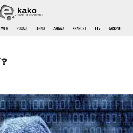
AVLJE
POSAO
TEHNO
ZABAVA
ZNANOST
ETV
JACKPOT
i?