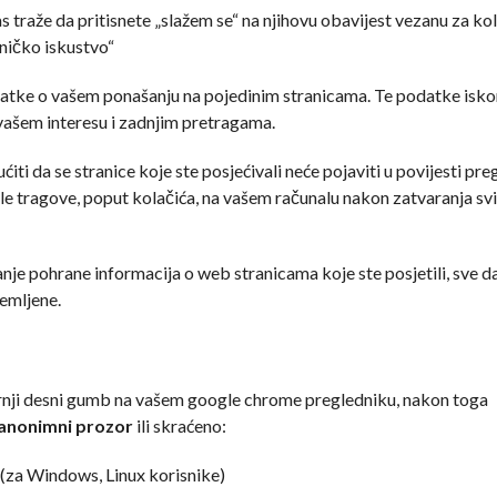
as traže da pritisnete „slažem se“ na njihovu obavijest vezanu za ko
ničko iskustvo“
odatke o vašem ponašanju na pojedinim stranicama. Te podatke isko
vašem interesu i zadnjim pretragama.
ti da se stranice koje ste posjećivali neće pojaviti u povijesti pr
tale tragove, poput kolačića, na vašem računalu nakon zatvaranja sv
nje pohrane informacija o web stranicama koje ste posjetili, sve 
remljene.
rnji desni gumb na vašem google chrome pregledniku, nakon toga
anonimni prozor
ili skraćeno:
(za Windows, Linux korisnike)