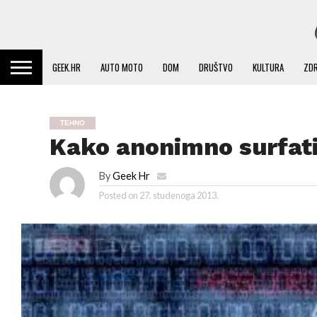
GEEK.HR
AUTO MOTO
DOM
DRUŠTVO
KULTURA
ZDR
TEHNO
Kako anonimno surfat
By
Geek Hr
Posted on
27. studenoga 2013.