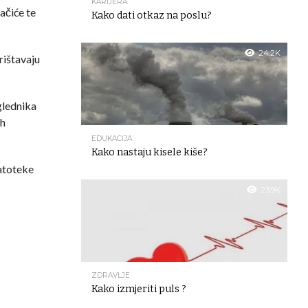
KARIJERA
lačiće te
Kako dati otkaz na poslu?
24.2K
rištavaju
eglednika
ih
EDUKACIJA
Kako nastaju kisele kiše?
datoteke
23.9K
ZDRAVLJE
Kako izmjeriti puls ?