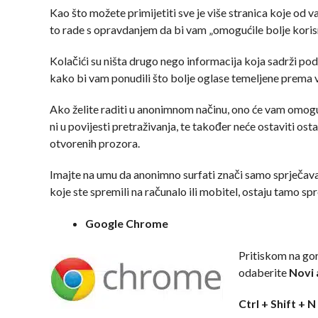
Kao što možete primijetiti sve je više stranica koje od v
to rade s opravdanjem da bi vam „omogućile bolje koris
Kolačići su ništa drugo nego informacija koja sadrži p
kako bi vam ponudili što bolje oglase temeljene prema 
Ako želite raditi u anonimnom načinu, ono će vam omogući
ni u povijesti pretraživanja, te također neće ostaviti os
otvorenih prozora.
Imajte na umu da anonimno surfati znači samo sprječava
koje ste spremili na računalo ili mobitel, ostaju tamo sp
Google Chrome
Pritiskom na go
odaberite
Novi 
Ctrl + Shift + N