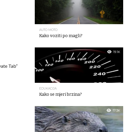
AUTO MOTO
Kako voziti po magli?
19.1K
vate Tab“
EDUKACIJA
Kako se mjeri brzina?
17.3K