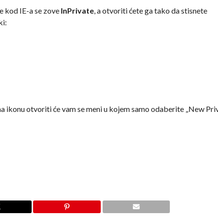
je kod IE-a se zove
InPrivate
, a otvoriti ćete ga tako da stisnete
ki:
a ikonu otvoriti će vam se meni u kojem samo odaberite „New Pri
N