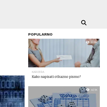
POPULARNO
60.8K
KARIJERA
Kako napisati otkazno pismo?
40.1K