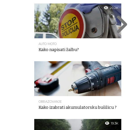
20.2K
AUTO MOTO
Kako napisati žalbu?
19.5K
OBRAZOVANJE
Kako izabrati akumulatorsku bušilicu ?
19.3K