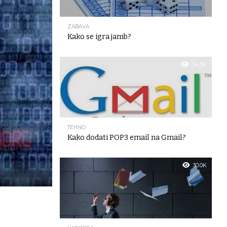
ZABAVA
Kako se igra jamb?
34.5K
TEHNO
Kako dodati POP3 email na Gmail?
30.0K