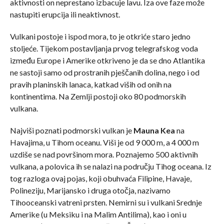
aktivnosti on neprestano izbacuje lavu. Iza ove faze može
nastupiti erupcija ili neaktivnost.
Vulkani postoje i ispod mora, to je otkriće staro jedno
stoljeće. Tijekom postavljanja prvog telegrafskog voda
između Europe i Amerike otkriveno je da se dno Atlantika
ne sastoji samo od prostranih pješčanih dolina, nego i od
pravih planinskih lanaca, katkad viših od onih na
kontinentima. Na Zemlji postoji oko 80 podmorskih
vulkana.
Najviši poznati podmorski vulkan je
Mauna Kea
na
Havajima, u Tihom oceanu. Viši je od 9 000 m, a 4 000 m
uzdiše se nad površinom mora. Poznajemo 500 aktivnih
vulkana, a polovica ih se nalazi na području Tihog oceana. Iz
tog razloga ovaj pojas, koji obuhvaća Filipine, Havaje,
Polineziju, Marijansko i druga otočja, nazivamo
Tihooceanski vatreni prsten. Nemirni su i vulkani Srednje
Amerike (u Meksiku i na Malim Antilima), kao i oni u