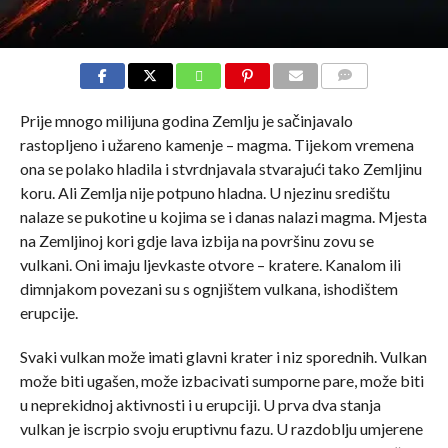
COMMENTS
Prije mnogo milijuna godina Zemlju je sačinjavalo
rastopljeno i užareno kamenje – magma. Tijekom vremena
ona se polako hladila i stvrdnjavala stvarajući tako Zemljinu
koru. Ali Zemlja nije potpuno hladna. U njezinu središtu
nalaze se pukotine u kojima se i danas nalazi magma. Mjesta
na Zemljinoj kori gdje lava izbija na površinu zovu se
vulkani. Oni imaju ljevkaste otvore – kratere. Kanalom ili
dimnjakom povezani su s ognjištem vulkana, ishodištem
erupcije.
Svaki vulkan može imati glavni krater i niz sporednih. Vulkan
može biti ugašen, može izbacivati sumporne pare, može biti
u neprekidnoj aktivnosti i u erupciji. U prva dva stanja
vulkan je iscrpio svoju eruptivnu fazu. U razdoblju umjerene