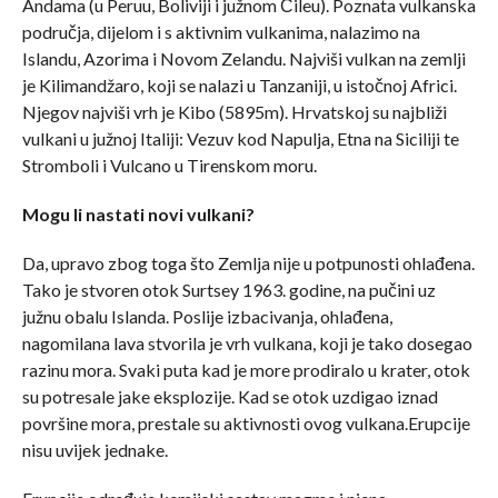
Andama (u Peruu, Boliviji i južnom Čileu). Poznata vulkanska
područja, dijelom i s aktivnim vulkanima, nalazimo na
Islandu, Azorima i Novom Zelandu. Najviši vulkan na zemlji
je Kilimandžaro, koji se nalazi u Tanzaniji, u istočnoj Africi.
Njegov najviši vrh je Kibo (5895m). Hrvatskoj su najbliži
vulkani u južnoj Italiji: Vezuv kod Napulja, Etna na Siciliji te
Stromboli i Vulcano u Tirenskom moru.
Mogu li nastati novi vulkani?
Da, upravo zbog toga što Zemlja nije u potpunosti ohlađena.
Tako je stvoren otok Surtsey 1963. godine, na pučini uz
južnu obalu Islanda. Poslije izbacivanja, ohlađena,
nagomilana lava stvorila je vrh vulkana, koji je tako dosegao
razinu mora. Svaki puta kad je more prodiralo u krater, otok
su potresale jake eksplozije. Kad se otok uzdigao iznad
površine mora, prestale su aktivnosti ovog vulkana.Erupcije
nisu uvijek jednake.