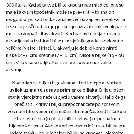
300 litara. Kad se takve biljke kupuju (kao mladice) one su
male i akvarist početnik može se prevariti – to zna biti
nezgodno, jer kad biljka zauzme većinu zapremine akvarija
teško ju je iščupati jer joj je i korijen izrazito jak i velik pa se
mora raskopati čitav akvarij. Kod nabavke bilja za manje
akvarije valja izabirati bilje čim nježnije građe i adekvatne
veličine (visine i širine). U akvariju je dobro kombinirati
niske (2 – 6 cm), srednje (7 – 15 cm) i visoke biljke (16 – 60
cm). Vrlo visoke biljke koriste se za otvorene i velike
akvarije.
Kod odabira bilja u trgovinama ili od kolega akvarista,
uvijek uzimajte zdrave primjerke biljaka
. Bilje u lošem
stanju vjerojatno neće uspjeti u vašem akvariju i tako će ga
onečistiti. Zdravu biljku prepoznat ćete po zdravom
zelenom (ili crvenom ili smeđem ili narančastom) lišću koje
je bez oštećenja (rupica, trulih dijelova) te po snažnom
bijelom korijenju. Ako je korijenje smeđe i trulo, biljka je u
lošem stanju i bolje je takvu biljku ne kupovati. Nemojte