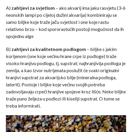
A)
zahtjevi za svjetlom
– ako akvarij ima jaku rasvjetu (3-6
neonskih lampi po cijeloj dužini akvarija) kombiniraju se
samo biljke koje traže jaču svjetlost i one koje rastu
relativno brzo – kod spororastućih postoji mogućnost da ih
opsjednu alge
B)
zahtjevi za kvalitetnom podlogom
– biljke s jakim
korijenom (one koje većinu hrane crpe iz podloge) traže
visoko hranjivu podlogu, tj. supstrat; najhranjivija podloga je
zemlja, a kao izvor nutrijenata poslužit će svaki originalni
hranjivi supstrat za akvarijsko bilje (mineralna podloga,
laterit). Postoje i biljke koje većinu svojih potreba
zadovoljavaju crpeći hranjive spojeve kroz lišće. Neke biljke
traže puno željeza u podlozi ili kiseliji supstrat. O tome se
treba informirati.