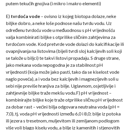
putem tekućih gnojiva (i mikro i makro elementi)
E)
tvrdoća vode
– ovisno iz kojeg biotopa dolaze, neke
biljke dobro, a neke loše podnose našu tvrdu vodu. Uz
određenu tvrdoću vode u međuodnosu s pH vrijednošću
valja kombinirati biljke s otprilike sličnim zahtjevima za
tvrdoćom vode. Kod pretvrde vode dolazi do kalcifikacije ili
ovapnjivanja na listovima (bijeli tvrdi sloj kalcijevih soli koji
se talože u biljci) te takvi listovi propadaju. S druge strane,
jako mekana voda nepogodna je za stabilnost pH
vrijednosti (koja može jako pasti, tako da se kiselost vode
naglo poveća), a i voda bez kalcijevih i magnezijevih soli u
sebi nije previše hranjiva za bilje. Uglavnom, osjetljivije i
zahtjevnije biljke traže mekšu vodu.F) pH vrijednost –
kombinirajte biljke koje traže otprilike sličnu pH vrijednost
za dobar rast – većini bilja odgovara neutralna voda (pH =
7,0), tj. voda pH vrijednosti između 6,0 i 8,0; bilje iz potoka
ili jezera s tresetnom, muljevitom ili zemljanom podlogom
više voli blago kiselu vodu, a bilje iz kamenitih i stjenovitih