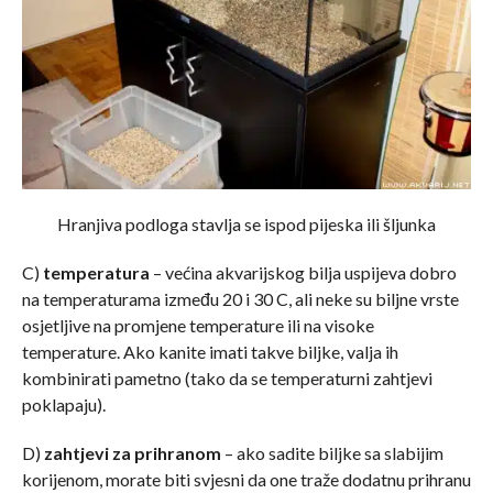
Hranjiva podloga stavlja se ispod pijeska ili šljunka
C)
temperatura
– većina akvarijskog bilja uspijeva dobro
na temperaturama između 20 i 30 C, ali neke su biljne vrste
osjetljive na promjene temperature ili na visoke
temperature. Ako kanite imati takve biljke, valja ih
kombinirati pametno (tako da se temperaturni zahtjevi
poklapaju).
D)
zahtjevi za prihranom
– ako sadite biljke sa slabijim
korijenom, morate biti svjesni da one traže dodatnu prihranu