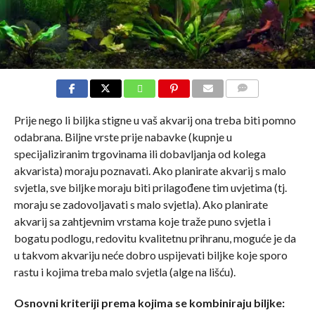
COMMENTS
Prije nego li biljka stigne u vaš akvarij ona treba biti pomno
odabrana. Biljne vrste prije nabavke (kupnje u
specijaliziranim trgovinama ili dobavljanja od kolega
akvarista) moraju poznavati. Ako planirate akvarij s malo
svjetla, sve biljke moraju biti prilagođene tim uvjetima (tj.
moraju se zadovoljavati s malo svjetla). Ako planirate
akvarij sa zahtjevnim vrstama koje traže puno svjetla i
bogatu podlogu, redovitu kvalitetnu prihranu, moguće je da
u takvom akvariju neće dobro uspijevati biljke koje sporo
rastu i kojima treba malo svjetla (alge na lišću).
Osnovni kriteriji prema kojima se kombiniraju biljke: