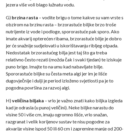
jezera više voli blago lužnatu vodu.
G)
brzina rasta
– vodite brigu o tome kakve su vam vrste s
obzirom na brzinu rasta – brzorastuće biljke brzo troše
nutrijente iz vode i podloge, spororastuće pak sporo. Ako
imate akvarij opterećen ribama, brzorastuće bilje je dobro
jer će snažnije sudjelovati u iskorištavanju ribljeg otpada.
Nedostatak brzorastućeg bilja jest taj što ga treba
relativno često rezati (možda čak i svaki tjedan) te iziskuje
puno brige. Imajte to na umu kad nabavljate bilje.
Spororastuće biljke su česta meta algi jer im je lišće
dugovječnije i dulji je period izloženo svjetlosti pa je to
pogodna površina za razvoj algi.
H)
veličina biljaka
– vrlo je važno znati kako biljka izgleda
kad je odrasla (u punoj veličini). Neke biljke narastu do
visine 50 i više cm, imaju ogromno lišće, vrlo snažan,
razgranat i velik korijenov sustav te nisu pogodne za
akvarije visine ispod 50 ili 60 cm i zapremine manje od 200-