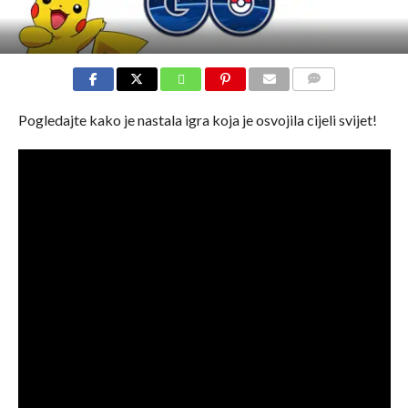
COMMENTS
Pogledajte kako je nastala igra koja je osvojila cijeli svijet!