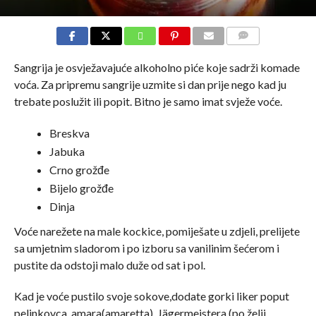
COMMENTS
Sangrija je osvježavajuće alkoholno piće koje sadrži komade
voća. Za pripremu sangrije uzmite si dan prije nego kad ju
trebate poslužit ili popit. Bitno je samo imat svježe voće.
Breskva
Jabuka
Crno grožđe
Bijelo grožđe
Dinja
Voće narežete na male kockice, pomiješate u zdjeli, prelijete
sa umjetnim sladorom i po izboru sa vanilinim šećerom i
pustite da odstoji malo duže od sat i pol.
Kad je voće pustilo svoje sokove,dodate gorki liker poput
pelinkovca, amara(amaretta), Jägermeistera (po želji