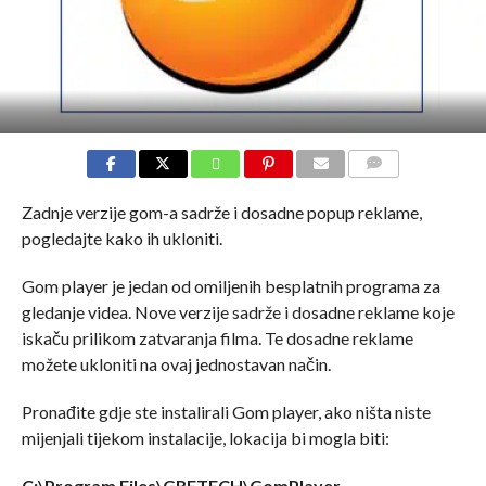
COMMENTS
Zadnje verzije gom-a sadrže i dosadne popup reklame,
pogledajte kako ih ukloniti.
Gom player je jedan od omiljenih besplatnih programa za
gledanje videa. Nove verzije sadrže i dosadne reklame koje
iskaču prilikom zatvaranja filma. Te dosadne reklame
možete ukloniti na ovaj jednostavan način.
Pronađite gdje ste instalirali Gom player, ako ništa niste
mijenjali tijekom instalacije, lokacija bi mogla biti:
C:\Program Files\GRETECH\GomPlayer