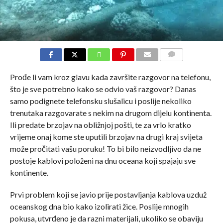
COMMENTS
Prođe li vam kroz glavu kada završite razgovor na telefonu,
što je sve potrebno kako se odvio vaš razgovor? Danas
samo podignete telefonsku slušalicu i poslije nekoliko
trenutaka razgovarate s nekim na drugom dijelu kontinenta.
Ili predate brzojav na obližnjoj pošti, te za vrlo kratko
vrijeme onaj kome ste uputili brzojav na drugi kraj svijeta
može pročitati vašu poruku! To bi bilo neizvod­ljivo da ne
postoje kablovi položeni na dnu oceana koji spajaju sve
kontinente.
Prvi problem koji se javio prije postavljanja kablova uzduž
oceanskog dna bio kako izolirati žice. Poslije mnogih
pokusa, utvrđeno je da razni materijali, ukoliko se obaviju