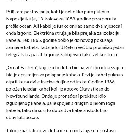
Prilikom postavljanja, kabl je nekoliko puta puknuo.
Naposljetku je, 13. kolovoza 1858. godi­ne prva poruka
prešla ocean. Ali kabel je funkcionirao samo dva mjeseca i
onda izgorio. Električna struja je bila prejaka za izolaciju
kabela. Tek 1865. godine došlo je do novog pokušaja
zamjene kabela. Tada je lord Kelvin već bio pronašao jedan
telegrafski aparat koji nije zahtijevao tako veliku struju.
„Great Eastern”, koji je u to doba bio najveći brod na svijetu,
bio je opremljen za polaganje kabela. Prvi je kabel puknuo
otprilike na dvije trećine duljine od Irske. Godine 1866.
položen jejedan kabel koji je gotovo čitav stigao do
Newfound landa. Onda je pronađen i prekinuti dio
izgubljenog kabela, pa je spojen s drugim dijelom toga
kabela, tako da su u to doba dva kabela istodobno
obavljala posao.
Tako je nastalo novo doba u komunikacijskom sustavu.