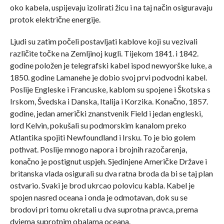
oko kabela, uspijevaju izolirati žicu i na taj način osiguravaju
protok električne energije.
Ljudi su zatim počeli postavljati kablove koji su vezivali
različite točke na Zemljinoj kugli. Tijekom 1841. i 1842.
godine položen je telegraf­ski kabel ispod newyorške luke, a
1850. godine Lamanehe je dobio svoj prvi podvodni kabel.
Poslije Engleske i Francuske, kablom su spojene i Škotska s
Irskom, Švedska i Danska, Italija i Korzika. Konačno, 1857.
godine, jedan američki znanstvenik Field i jedan engleski,
lord Kelvin, pokušali su podmorskim kanalom preko
Atlanti­ka spojiti Newfoundland i Irsku. To je bio golem
pothvat. Poslije mnogo napora i brojnih razočarenja,
konačno je postignut uspjeh. Sjedi­njene Američke Države i
britanska vlada osigu­rali su dva ratna broda da bi se taj plan
ostvario. Svaki je brod ukrcao polovicu kabla. Kabel je
spojen nasred oceana i onda je odmotavan, dok su se
brodovi pri tomu okretali u dva suprotna pravca, prema
dvjema suprotnim obalama oceana.