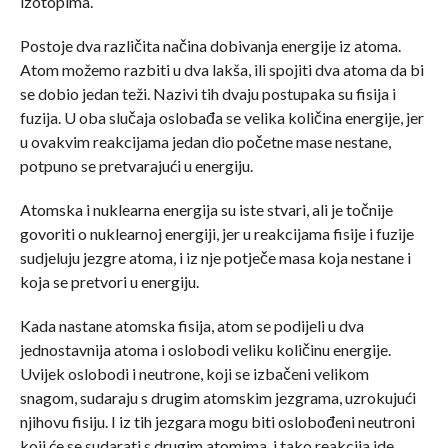
izotopima.
Postoje dva različita načina dobivanja energije iz atoma.
Atom možemo razbiti u dva lakša, ili spojiti dva atoma da bi
se dobio jedan teži. Nazivi tih dvaju postupaka su fisija i
fuzija. U oba slučaja oslobađa se velika količina energije, jer
u ovakvim reakcijama jedan dio početne mase nestane,
potpuno se pretvarajući u energiju.
Atomska i nuklearna energija su iste stvari, ali je točnije
govoriti o nuklearnoj energiji, jer u reakcijama fisije i fuzije
sudjeluju jezgre atoma, i iz nje potječe masa koja nestane i
koja se pretvori u energiju.
Kada nastane atomska fisija, atom se podijeli u dva
jednostavnija atoma i oslobodi veliku količinu energije.
Uvijek oslobodi i neutrone, koji se izbačeni velikom
snagom, sudaraju s drugim atomskim jezgrama, uzrokujući
njihovu fisiju. I iz tih jezgara mogu biti oslobođeni neutroni
koji će se sudarati s drugim atomima, i tako reakcija ide