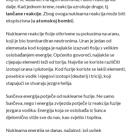
dalje. Kad jednom krene, reakcija uzrokuje druge, tj.
lančane reakcije
. Zbog ovoga nuklearna reakcija može biti
eksplozivna (
u atomskoj bombi
).
Nuklearne reakcije fisije otkrivene su pokusima na uranu,
koji je bio bombardiran neutronima. Uran je jedan od
elemenata kod kojega je najlakše izazvati fisiju s velikim
oslobađanjem energije. Općenito govoreći, najlakše se
cijepaju elementi teži od torija. Najviše se koriste različiti
izotopi urana i plutonija. Kod fuzije koriste se lakši elementi,
posebice vodik i njegovi izotopi (deuterij i tricij), koji
stapajući se stvaraju jezgre helija.
Sunčeva energija potječe od nuklearne fuzije. Ne samo
Sunčeva, nego i energija zvijezda potječe iz reakcija fuzije
jezgara vodika. Energija koja se oslobađa iz Sunca
djelomično stiže sve do nas, kao svjetlo i toplina.
Nuklearna energija se danas, nažalost, još uvijek