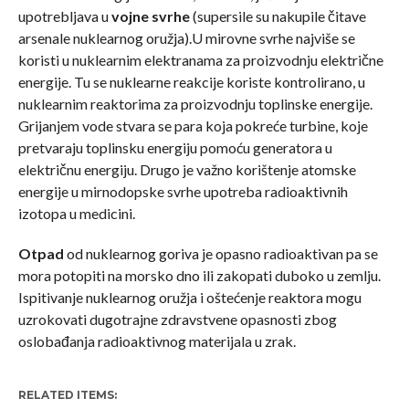
upotrebljava u
vojne svrhe
(supersile su nakupile čitave
arsenale nuklearnog oružja).U mirovne svrhe najviše se
koristi u nuklearnim elektranama za proizvodnju električne
energije. Tu se nuklearne reakcije koriste kontrolirano, u
nuklearnim reaktorima za proizvodnju toplinske energije.
Grijanjem vode stvara se para koja pokreće turbine, koje
pretvaraju toplinsku energiju pomoću generatora u
električnu energiju. Drugo je važno korištenje atomske
energije u mirnodopske svrhe upotreba radioaktivnih
izotopa u medicini.
Otpad
od nuklearnog goriva je opasno radioaktivan pa se
mora potopiti na morsko dno ili zakopati duboko u zemlju.
Ispitivanje nuklearnog oružja i oštećenje reaktora mogu
uzrokovati dugotrajne zdravstvene opasnosti zbog
oslobađanja radioaktivnog materijala u zrak.
RELATED ITEMS: