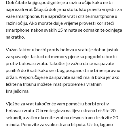
Dok čitate knjigu, podignite je u razinu očiju kako ne bi
naprezali vrat čitajući dok je na stolu. Isto pravilo vrijedi i za
vaše smartphone. Ne naprežite vrat i držite smartphone u
razini očiju. Ako morate dulje vrijeme provesti koristeći
smartphone, nakon svakih 15 minuta se odmaknite od njega
nakratko.
Važan faktor u borbi protiv bolova u vratu je dobar jastuk
za spavanje. Jastuci od memory pjene su pogodni u borbi
protiv bolova u vratu. Također je važno da se naspavate
punih 6 do 8 sati kako se zbog pospanosti ne bi neispravno
držali. Preporučuje se da spavate na leđima ili boku jer ako
ležite na trbuhu možete imati probleme s vratnim
kralješcima.
Vježbe za vrat također će vam pomoći u borbi protiv
bolova u vratu. Okrenite glavu na lijevu stranu i držite 20
sekundi, a zatim okrenite vrat na desnu stranu te držite 20
minuta. Ponovite za svaku stranu tri puta. Uz to, lagano