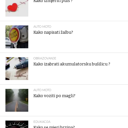
Kako izmjeriti puls ?
AUTO MOTO
Kako napisati žalbu?
OBRAZOVANJE
Kako izabrati akumulatorsku bušilicu ?
AUTO MOTO
Kako voziti po magli?
EDUKACIJA
Kako se mjeri brzina?