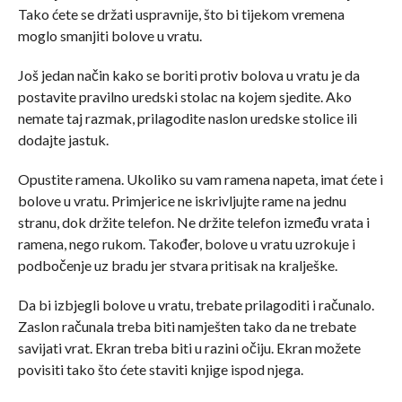
Tako ćete se držati uspravnije, što bi tijekom vremena
moglo smanjiti bolove u vratu.
Još jedan način kako se boriti protiv bolova u vratu je da
postavite pravilno uredski stolac na kojem sjedite. Ako
nemate taj razmak, prilagodite naslon uredske stolice ili
dodajte jastuk.
Opustite ramena. Ukoliko su vam ramena napeta, imat ćete i
bolove u vratu. Primjerice ne iskrivljujte rame na jednu
stranu, dok držite telefon. Ne držite telefon između vrata i
ramena, nego rukom. Također, bolove u vratu uzrokuje i
podbočenje uz bradu jer stvara pritisak na kralješke.
Da bi izbjegli bolove u vratu, trebate prilagoditi i računalo.
Zaslon računala treba biti namješten tako da ne trebate
savijati vrat. Ekran treba biti u razini očiju. Ekran možete
povisiti tako što ćete staviti knjige ispod njega.