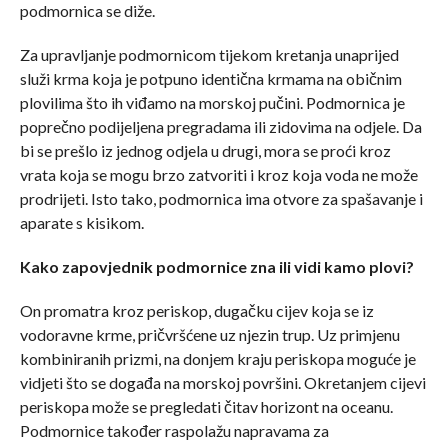
podmornica se diže.
Za upravljanje podmornicom tijekom kretanja unaprijed
služi krma koja je potpuno identična krmama na običnim
plovilima što ih viđamo na morskoj pučini. Podmornica je
poprečno podijeljena pregradama ili zidovima na odjele. Da
bi se prešlo iz jednog odjela u drugi, mora se proći kroz
vrata koja se mogu brzo zatvoriti i kroz koja voda ne može
prodrijeti. Isto tako, podmornica ima otvore za spašavanje i
aparate s kisikom.
Kako zapovjednik podmornice zna ili vidi kamo plovi?
On promatra kroz periskop, dugačku cijev koja se iz
vodoravne krme, pričvršćene uz njezin trup. Uz primjenu
kombiniranih prizmi, na donjem kraju periskopa moguće je
vidjeti što se događa na morskoj površini. Okretanjem cijevi
periskopa može se pregledati čitav horizont na oceanu.
Podmornice također raspolažu napravama za