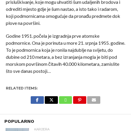
prisluškivanje, koje mogu uhvatiti šum udaljenih brodova i
odrediti mjesto gdje je šum nastao, a isto tako i radarom,
koji podmornicama omogućuje da pronađu predmete dok
plove na površini.
Godine 1951. počela je izgradnja prve atomske
podmornice. Ona je porinuta u more 21. srpnja 1955. godine.
To je podmornica koja je ronila najdublje na svijetu, do
dubine od 210 metara, a bez izranjanja mogla je biti pod
morskom površinom čitavih 40.000 kilometara, zamislite
što sve danas postoji…
RELATED ITEMS:
POPULARNO
KARIJERA