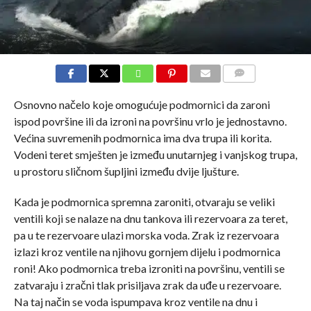
COMMENTS
Osnovno načelo koje omogućuje podmornici da zaroni
ispod površine ili da izroni na površinu vrlo je jednostavno.
Većina suvremenih podmornica ima dva trupa ili korita.
Vodeni teret smješten je između unutarnjeg i vanjskog trupa,
u prostoru sličnom šupljini između dvije ljušture.
Kada je podmornica spremna zaroniti, otvaraju se veliki
ventili koji se nalaze na dnu tankova ili rezervoara za teret,
pa u te rezervoare ulazi morska voda. Zrak iz rezervoara
izlazi kroz ventile na njihovu gornjem dijelu i podmornica
roni! Ako podmornica treba izroniti na površinu, ventili se
zatvaraju i zračni tlak prisiljava zrak da uđe u rezervoare.
Na taj način se voda ispumpava kroz ventile na dnu i