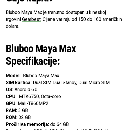
Bluboo Maya Max je trenutno dostupan u kineskoj
trgovini
Gearbest
. Cijene variraju od 150 do 160 američkih
dolara.
Bluboo Maya Max
Specifikacije:
Model:
Bluboo Maya Max
SIM kartica:
Dual SIM Dual Stanby, Dual Micro SIM
OS:
Android 6.0
CPU:
MTK6750, Octa-core
GPU:
Mali-T860MP2
RAM:
3 GB
ROM:
32 GB
Proširiva memorija:
do 64 GB