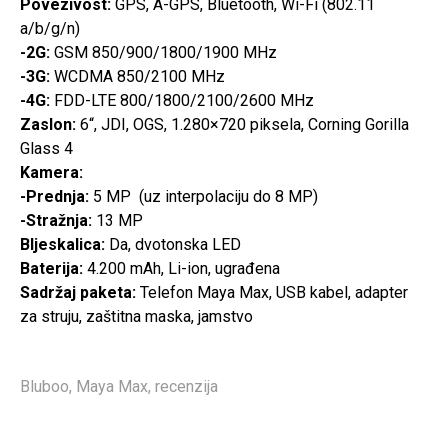
Povezivost:
GPS, A-GPS, Bluetooth, Wi-Fi (802.11
a/b/g/n)
-2G:
GSM 850/900/1800/1900 MHz
-3G:
WCDMA 850/2100 MHz
-4G:
FDD-LTE 800/1800/2100/2600 MHz
Zaslon:
6“, JDI, OGS, 1.280×720 piksela, Corning Gorilla
Glass 4
Kamera:
-Prednja:
5 MP (uz interpolaciju do 8 MP)
-Stražnja:
13 MP
Bljeskalica:
Da, dvotonska LED
Baterija:
4.200 mAh, Li-ion, ugrađena
Sadržaj paketa:
Telefon Maya Max, USB kabel, adapter
za struju, zaštitna maska, jamstvo
Bluboo
,
Maya Max
,
recenzija