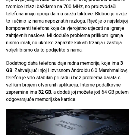
tvornice izlazi baždaren na 700 MHz, no proizvođači
telefona imaju opciju da mu srežu taktove. Bluboo je ovdje
to i učinio iz nama nepoznatih razloga. Riječ je o najslabijoj
komponenti telefona koja će vjerojatno utjecati na igranje
zahtjevnih naslova. Mi doduše problema prilikom igranja
nismo imali, no ukoliko zapazite kakvih trzanja i zastoja,
voljeli bismo da to podijelite s nama.
Dodatnog daha telefonu daje radna memorija, koje ima
3
GB
. Zahvaljujući njoj i izvrsnom Androidu 6.0 Marshmallow,
telefon je vrlo stabilan pri radu i bez problema barata s
velikim brojem otvorenih aplikacija. Interne podatkovne
zapremine ima
32 GB
, a dodati joj možete još 64 GB putem
odgovarajuće memorijske kartice.