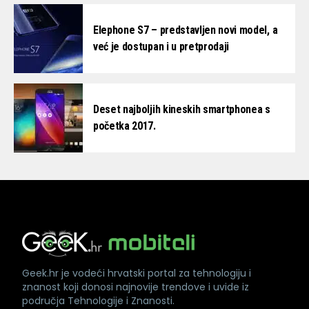
Elephone S7 – predstavljen novi model, a
već je dostupan i u pretprodaji
Deset najboljih kineskih smartphonea s
početka 2017.
Geek.hr je vodeći hrvatski portal za tehnologiju i
znanost koji donosi najnovije trendove i uvide iz
područja Tehnologije i Znanosti.