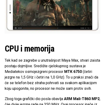
CPU i memorija
Tek kad se zagrebe u unutrašnjost Maya Max, stvari zaista
postaju dojmljive. Središte cjelokupnog sustava je
Mediatekov osmojezgreni procesor
MTK 6750
(četiri
jezgre na 1,5 GHz i četiri na 1,0 GHz). To u praksi znači da
će se telefon bez straha pohrvati sa svakom aplikacijom
koju upogonite, no procesor ne može sam protiv svih.
Zbog toga grafički dio posla obavlja
ARM Mali-T860 MP2
,
čije dvije jezgre rade na 350 MHz. Ovaj procesor inače iz