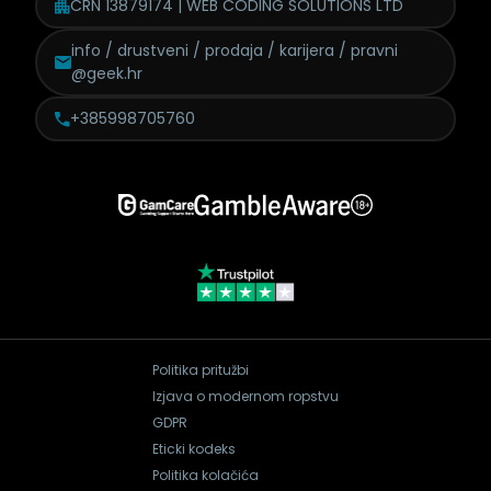
CRN 13879174 | WEB CODING SOLUTIONS LTD
info / drustveni / prodaja /
karijera / pravni
@geek.hr
+385998705760
Politika pritužbi
Izjava o modernom ropstvu
GDPR
Eticki kodeks
Politika kolačića