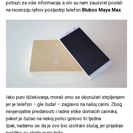
potrazi za više informacija, a oni su nam zauzvrat poslali
na recenziju njihov posljednji telefon
Bluboo Maya Max
.
Iako puni iščekivanja, morali smo se oboružati strpljenjem
jer je telefon – gle čuda! – zaglavio na našoj carini. Zbog
nevjerojatne predanosti i radne etike domaćih carinika,
paket je čučao na nekoj polici gotovo tri tjedna.
Ipak, nadamo se da je ovo bio izolirani slučaj, jer prijašnje
pošiljke su stigle puno brže.