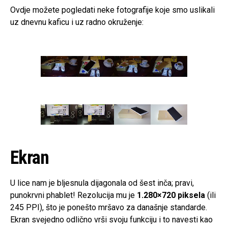
Ovdje možete pogledati neke fotografije koje smo uslikali
uz dnevnu kaficu i uz radno okruženje:
Ekran
U lice nam je bljesnula dijagonala od šest inča; pravi,
punokrvni phablet! Rezolucija mu je
1.280×720 piksela
(ili
245 PPI), što je ponešto mršavo za današnje standarde.
Ekran svejedno odlično vrši svoju funkciju i to navesti kao