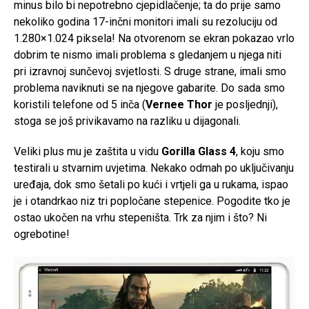
minus bilo bi nepotrebno cjepidlačenje; ta do prije samo
nekoliko godina 17-inčni monitori imali su rezoluciju od
1.280×1.024 piksela! Na otvorenom se ekran pokazao vrlo
dobrim te nismo imali problema s gledanjem u njega niti
pri izravnoj sunčevoj svjetlosti. S druge strane, imali smo
problema naviknuti se na njegove gabarite. Do sada smo
koristili telefone od 5 inča (
Vernee Thor
je posljednji),
stoga se još privikavamo na razliku u dijagonali.
Veliki plus mu je zaštita u vidu
Gorilla Glass 4
, koju smo
testirali u stvarnim uvjetima. Nekako odmah po uključivanju
uređaja, dok smo šetali po kući i vrtjeli ga u rukama, ispao
je i otandrkao niz tri popločane stepenice. Pogodite tko je
ostao ukočen na vrhu stepeništa. Trk za njim i što? Ni
ogrebotine!