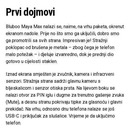
Prvi dojmovi
Bluboo Maya Max nalazi se, naime, na vrhu paketa, okrenut
ekranom nadole. Prije no što smo ga uključili, dobro smo
ga promotrili sa svih strana. Impresivan je! Stražnji
poklopac od brušena je metala – zbog čega je telefon
malo potežak – i djeluje izvanredno, dok je prednji dio
gotovo u cijelosti staklen.
Iznad ekrana smješten je zvučnik, kamera i infracrveni
senzori. Stražnja strana sadrži glavnu kameru s
bljeskalicom i senzor otiska prsta. Na lijevom boku se
nalazi otvor za PIN iglu i dugme za trenutno gašenje zvuka
(Mute), a desnu stranu pokrivaju tipke za glasnoću i glavni
prekidač. Na vrhu, odnosno dnu telefona nalaze se još
USB-C i priključak za slušalice. Vrijeme je da uključimo
telefon.