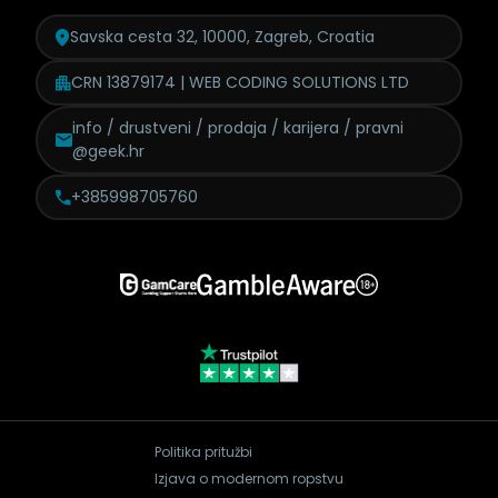
Savska cesta 32, 10000, Zagreb, Croatia
CRN 13879174 | WEB CODING SOLUTIONS LTD
info / drustveni / prodaja /
karijera / pravni
@geek.hr
+385998705760
Politika pritužbi
Izjava o modernom ropstvu