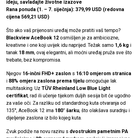
ideju, savladajte životne izazove
Rana ponuda (1. – 7. siječnja):
379,99 USD (redovna
cijena 569,21 USD)
Što ako vaš prijenosni uređaj može pratiti vaš tempo?
Blackview AceBook 12
osmišljen je za ambiciozne,
kreativne i one koji uvijek idu naprijed. Težak samo
1,6 kg
i
tanak
18 mm
, ovaj elegantni, ali moćni uređaj pruža sve što
trebate, bez kompromisa.
Njegov
16-inčni FHD+ zaslon
s
16:10 omjerom stranica
i
88% omjera zaslona prema tijelu
omogućuje lak
multitasking. Uz
TÜV Rheinland Low Blue Light
certifikat
, rad ili učenje tijekom duljih sesija bit će ugodno
za vaše oči. Za razliku od standardnog kuta otvaranja od
135°, AceBook 12 ima
180° šarku
, što olakšava suradnju i
dijeljenje zaslona iz bilo kojeg kuta.
Zvuk podiže na novu razinu s
dvostrukim pametnim PA