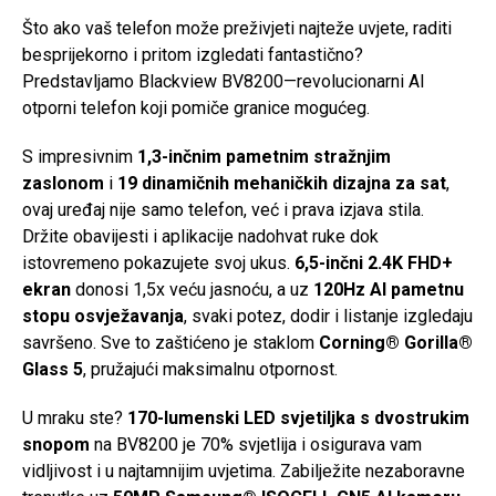
Što ako vaš telefon može preživjeti najteže uvjete, raditi
besprijekorno i pritom izgledati fantastično?
Predstavljamo Blackview BV8200—revolucionarni AI
otporni telefon koji pomiče granice mogućeg.
S impresivnim
1,3-inčnim pametnim stražnjim
zaslonom
i
19 dinamičnih mehaničkih dizajna za sat
,
ovaj uređaj nije samo telefon, već i prava izjava stila.
Držite obavijesti i aplikacije nadohvat ruke dok
istovremeno pokazujete svoj ukus.
6,5-inčni 2.4K FHD+
ekran
donosi 1,5x veću jasnoću, a uz
120Hz AI pametnu
stopu osvježavanja
, svaki potez, dodir i listanje izgledaju
savršeno. Sve to zaštićeno je staklom
Corning® Gorilla®
Glass 5
, pružajući maksimalnu otpornost.
U mraku ste?
170-lumenski LED svjetiljka s dvostrukim
snopom
na BV8200 je 70% svjetlija i osigurava vam
vidljivost i u najtamnijim uvjetima. Zabilježite nezaboravne