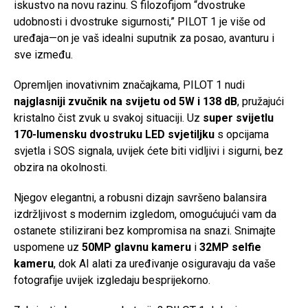
iskustvo na novu razinu. S filozofijom “dvostruke
udobnosti i dvostruke sigurnosti,” PILOT 1 je više od
uređaja—on je vaš idealni suputnik za posao, avanturu i
sve između.
Opremljen inovativnim značajkama, PILOT 1 nudi
najglasniji zvučnik na svijetu od 5W i 138 dB
, pružajući
kristalno čist zvuk u svakoj situaciji. Uz
super svijetlu
170-lumensku dvostruku LED svjetiljku
s opcijama
svjetla i SOS signala, uvijek ćete biti vidljivi i sigurni, bez
obzira na okolnosti.
Njegov elegantni, a robusni dizajn savršeno balansira
izdržljivost s modernim izgledom, omogućujući vam da
ostanete stilizirani bez kompromisa na snazi. Snimajte
uspomene uz
50MP glavnu kameru
i
32MP selfie
kameru
, dok AI alati za uređivanje osiguravaju da vaše
fotografije uvijek izgledaju besprijekorno.