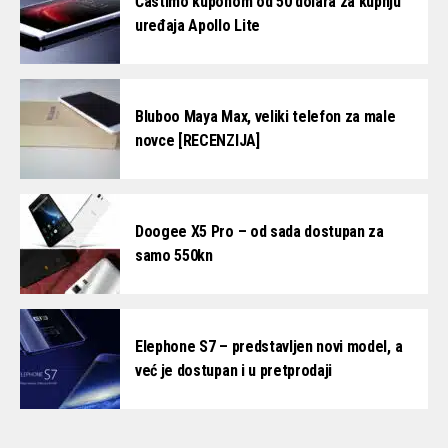
Častimo kuponom od 50 dolara za kupnju
uređaja Apollo Lite
Bluboo Maya Max, veliki telefon za male
novce [RECENZIJA]
Doogee X5 Pro – od sada dostupan za
samo 550kn
Elephone S7 – predstavljen novi model, a
već je dostupan i u pretprodaji