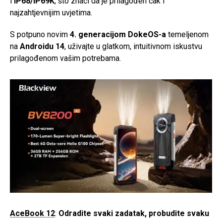
i
IP68/IP69K
, što znači da je prilagođen čak i
najzahtjevnijim uvjetima.
S potpuno novim
4. generacijom DokeOS-a
temeljenom
na
Androidu 14
, uživajte u glatkom, intuitivnom iskustvu
prilagođenom vašim potrebama.
AceBook 12
:
Odradite svaki zadatak, probudite svaku