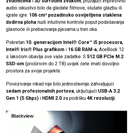
zvučnicima
i
3D surround zvukom
, pružajući impresivno
audio iskustvo bilo da gledate filmove, slušate glazbu ili
igrate igre.
106 cm² pozadinsko osvijetljena staklena
dodirna ploha
nudi intuitivne kontrole poput podešavanja
glasnoće ili prebacivanja pjesama u tren oka.
Pokretan
10. generacijom Intel® Core™ i5 procesora
,
Intel® Iris® Plus grafikom
i
16 GB RAM-a
, AceBook 12
s lakoćom obavlja sve vaše zadatke. S
512 GB PCIe M.2
SSD-om
(proširivim do 2 TB) uvijek ćete imati dovoljno
prostora za svoje projekte.
Povezivanje nikad nije bilo jednostavnije zahvaljujući
sedam profesionalnih portova
, uključujući
USB-A 3.2
Gen 1 (5 Gbps)
i
HDMI 2.0
za podršku
4K rezoluciji
.