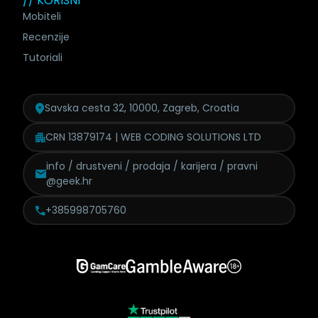
// KORISNI
Mobiteli
Recenzije
Tutoriali
Savska cesta 32, 10000, Zagreb, Croatia
CRN 13879174 | WEB CODING SOLUTIONS LTD
info / drustveni / prodaja /
karijera / pravni
@geek.hr
+385998705760