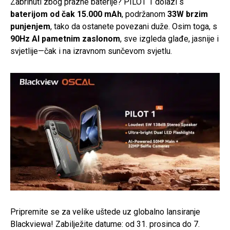
Zabrinuti zbog prazne baterije? PILOT 1 dolazi s
baterijom od čak 15.000 mAh
, podržanom
33W brzim
punjenjem
, tako da ostanete povezani duže. Osim toga, s
90Hz AI pametnim zaslonom
, sve izgleda glađe, jasnije i
svjetlije—čak i na izravnom sunčevom svjetlu.
Pripremite se za velike uštede uz globalno lansiranje
Blackviewa! Zabilježite datume: od 31. prosinca do 7.