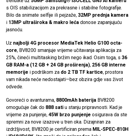
trenutke uz
50MP Samsung® ISOCELL GN5 AI kameru
s OIS stabilizacijom za prekrasne i stabilne fotografije.
Bilo da snimate selfije ili pejzaže,
32MP prednja kamera
i
13MP ultraširoka & makro leća
donose zapanjujuću
jasnoću.
Uz
najbolji 4G procesor MediaTek Helio G100 octa-
core
, BV8200 smanjuje vrijeme učitavanja aplikacija za
25%, čineći multitasking bržim nego ikad. Osim toga, s
36
GB RAM-a (12 GB + 24 GB proširenja)
,
256 GB interne
memorije
i podrškom za
do 2 TB TF kartice
, prostora
vam nikada neće nedostajati—bez obzira gdje vas život
odvede.
Govoreći o avanturama,
8800mAh baterija
BV8200
omogućuje čak do
888 sati
u stanju pripravnosti. Kad je
vrijeme za punjenje,
45W brzo punjenje
osigurava da ste
spremni za nove izazove u tren oka. Dizajniran za
izdržljivost, BV8200 je certificiran prema
MIL-SPEC-810H