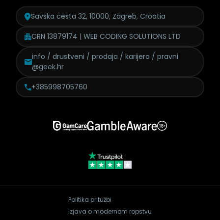
Savska cesta 32, 10000, Zagreb, Croatia
CRN 13879174 | WEB CODING SOLUTIONS LTD
info / drustveni / prodaja /
karijera / pravni
@geek.hr
+385998705760
Politika pritužbi
Izjava o modernom ropstvu