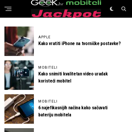
GeeK Mobiteli
APPLE
Kako vratiti iPhone na tvorničke postavke?
MOBITELI
Kako snimiti kvalitetan video uradak
koristeći mobitel
MOBITELI
6 najefikasnijih načina kako sačuvati
bateriju mobitela