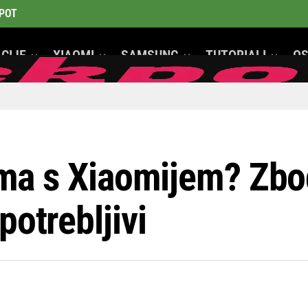
POT
CIJE
XIAOMI
SAMSUNG
TUTORIALI
OS
GeeK Mobiteli
lema s Xiaomijem? Zb
potrebljivi