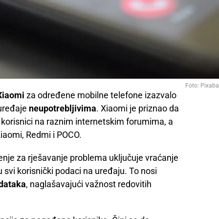
Foto: Pixab
Xiaomi
za određene mobilne telefone izazvalo
 uređaje
neupotrebljivima
. Xiaomi je priznao da
jni korisnici na raznim internetskim forumima, a
 Xiaomi, Redmi i POCO.
šenje za rješavanje problema uključuje vraćanje
u svi korisnički podaci na uređaju. To nosi
odataka
, naglašavajući važnost redovitih