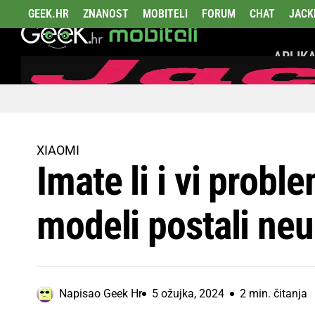
GEEK.HR
ZNANOST
MOBITELI
FORUM
CHAT
JACK
APLIKA
XIAOMI
Imate li i vi prob
modeli postali neu
Napisao
Geek Hr
5 ožujka, 2024
2 min. čitanja