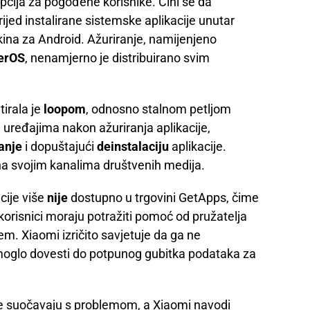
pcija za pogođene korisnike. Čini se da
ijed instalirane sistemske aplikacije unutar
kina za Android. Ažuriranje, namijenjeno
erOS
, nenamjerno je distribuirano svim
irala je
loopom
, odnosno stalnom petljom
ređajima nakon ažuriranja aplikacije,
anje
i dopuštajući
deinstalaciju
aplikacije.
na svojim kanalima društvenih medija.
cije više
nije
dostupno u trgovini GetApps, čime
 korisnici moraju potražiti pomoć od pružatelja
lem. Xiaomi izričito savjetuje da ga ne
 moglo dovesti do potpunog gubitka podataka za
se suočavaju s problemom, a Xiaomi navodi