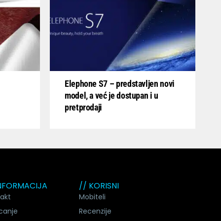
Elephone S7 – predstavljen novi
model, a već je dostupan i u
pretprodaji
INFORMACIJA
// KORISNI
akt
Mobiteli
canje
Recenzije