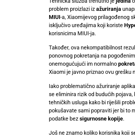
Tehnička služba trenutno je
jedina
o
problem proizlazi iz
ažuriranja
unapr
MIUI
-a, Xiaomijevog prilagođenog s
isključivo uređajima koji koriste
Hyp
korisnicima MIUI-ja.
Također, ova nekompatibilnost rezult
ponovnog pokretanja na pogođenim u
onemogućujući im normalno
pokret
Xiaomi je javno priznao ovu grešku 
Iako problematično ažuriranje aplika
se eliminira rizik od budućih pojava,
tehničkih usluga kako bi riješili prob
pokušavate sami popraviti jer bi to
podatke bez
sigurnosne kopije
.
Još ne znamo koliko korisnika koji 