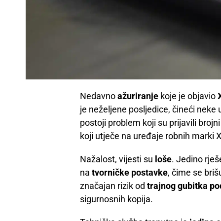
Nedavno
ažuriranje
koje je objavio
je neželjene posljedice, čineći neke
postoji problem koji su prijavili bro
koji utječe na uređaje robnih marki
Nažalost, vijesti su
loše
. Jedino rje
na
tvorničke postavke
, čime se briš
značajan rizik od
trajnog gubitka p
sigurnosnih kopija.