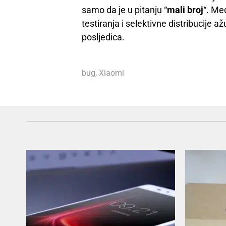
samo da je u pitanju “
mali broj
“. Me
testiranja i selektivne distribucije 
posljedica.
bug
,
Xiaomi