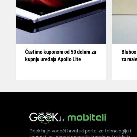
Častimo kuponom od 50 dolara za
Bluboo 
kupnju uređaja Apollo Lite
za mal
Geek.hr je vodeći hrvatski portal za tehnologiju i
znanost koji donosi najnovije trendove i uvide iz