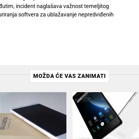
đutim, incident naglašava važnost temeljitog
ažuriranja softvera za ublažavanje nepredviđenih
MOŽDA ĆE VAS ZANIMATI