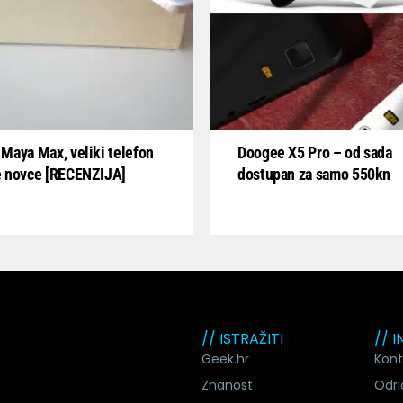
Maya Max, veliki telefon
Doogee X5 Pro – od sada
e novce [RECENZIJA]
dostupan za samo 550kn
// ISTRAŽITI
// 
Geek.hr
Kont
Znanost
Odri