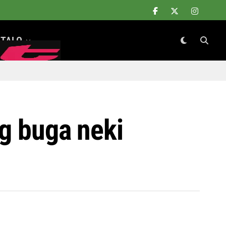
TALO
og buga neki