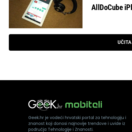
AllDoCube iP
UČITA
Geek.hr je vodeći hrvatski portal za tehnologiju i
znanost koji donosi najnovije trendove i uvide iz
područja Tehnologije i Znanosti.