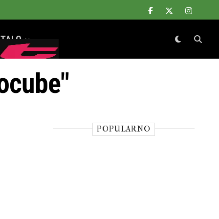
TALO
docube"
POPULARNO