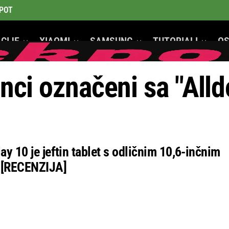
POT
CIJE
XIAOMI
SAMSUNG
TUTORIALI
OS
GeeK Mobiteli
anci označeni sa "All
y 10 je jeftin tablet s odličnim 10,6-inčnim
 [RECENZIJA]