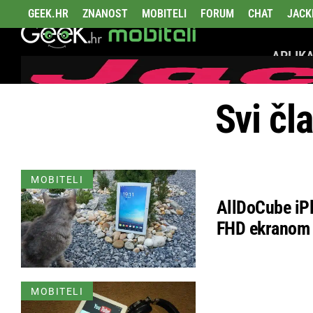
GEEK.HR
ZNANOST
MOBITELI
FORUM
CHAT
JACK
APLIKA
Svi čl
MOBITELI
AllDoCube iPla
FHD ekranom
MOBITELI