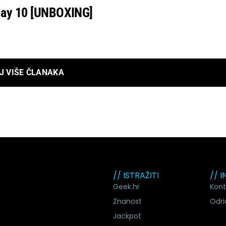
lay 10 [UNBOXING]
J VIŠE ČLANAKA
// ISTRAŽITI
// 
Geek.hr
Kont
Znanost
Odri
Jackpot