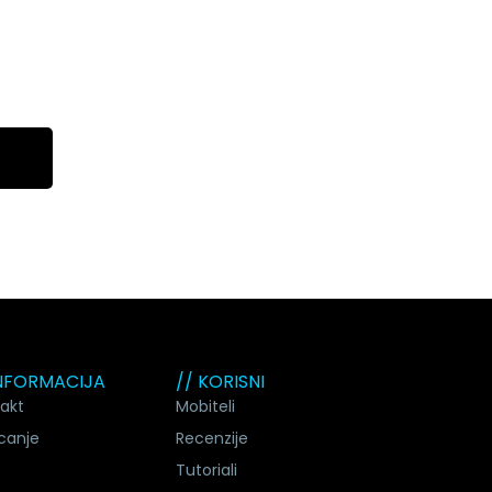
INFORMACIJA
// KORISNI
akt
Mobiteli
canje
Recenzije
Tutoriali