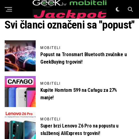
GeeK Mobiteli
Svi članci označeni sa "popust"
MOBITELI
Popust na Tronsmart Bluetooth zvučnike u
GeekBuying trgovini!
MOBITELI
Kupite Homtom S99 na Cafagu za 27%
manje!
MOBITELI
Super brzi Lenovo Z6 Pro na popustu u
službenoj AliExpress trgovini!