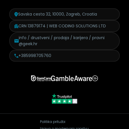
Savska cesta 32, 10000, Zagreb, Croatia
CRN 13879174 | WEB CODING SOLUTIONS LTD
info / drustveni / prodaja /
karijera / pravni
@geek.hr
+385998705760
Politika pritužbi
Izjava o modernom ropstvu