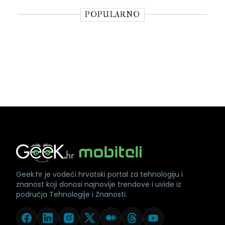
POPULARNO
Geek.hr je vodeći hrvatski portal za tehnologiju i
znanost koji donosi najnovije trendove i uvide iz
područja Tehnologije i Znanosti.