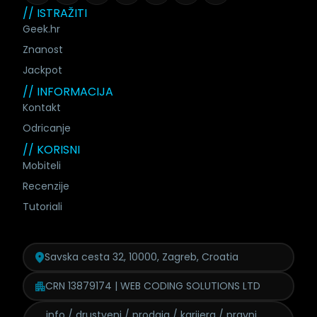
// ISTRAŽITI
Geek.hr
Znanost
Jackpot
// INFORMACIJA
Kontakt
Odricanje
// KORISNI
Mobiteli
Recenzije
Tutoriali
Savska cesta 32, 10000, Zagreb, Croatia
CRN 13879174 | WEB CODING SOLUTIONS LTD
info / drustveni / prodaja /
karijera / pravni