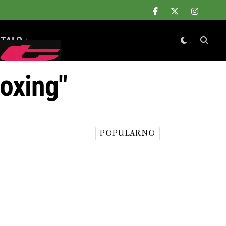
TALO
boxing"
POPULARNO