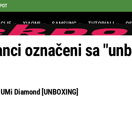
POT
CIJE
XIAOMI
SAMSUNG
TUTORIALI
OS
GeeK Mobiteli
anci označeni sa "un
e UMi Diamond [UNBOXING]