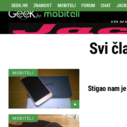
GEEK.HR
ZNANOST
MOBITELI
FORUM
CHAT
JACK
APLIKA
Svi čl
MOBITELI
Stigao nam j
MOBITELI