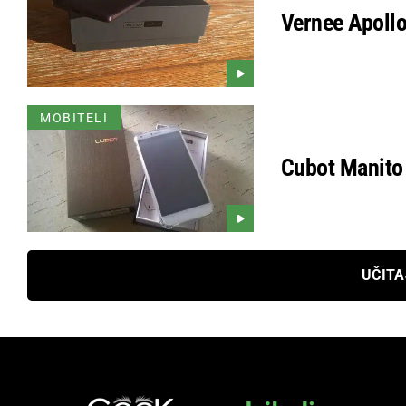
Vernee Apollo
MOBITELI
Cubot Manito 
UČITA