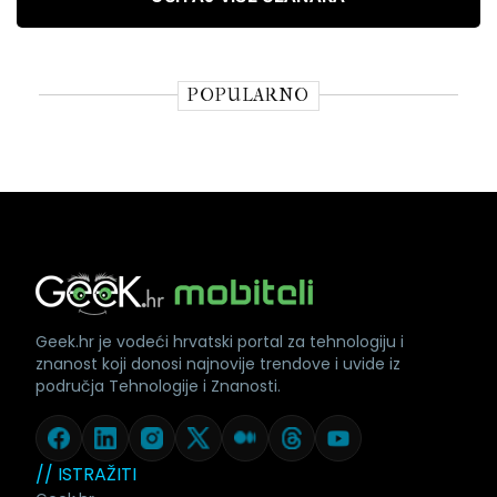
POPULARNO
Geek.hr je vodeći hrvatski portal za tehnologiju i
znanost koji donosi najnovije trendove i uvide iz
područja Tehnologije i Znanosti.
// ISTRAŽITI