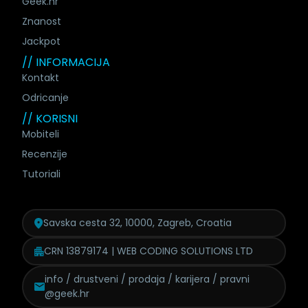
Geek.hr
Znanost
Jackpot
// INFORMACIJA
Kontakt
Odricanje
// KORISNI
Mobiteli
Recenzije
Tutoriali
Savska cesta 32, 10000, Zagreb, Croatia
CRN 13879174 | WEB CODING SOLUTIONS LTD
info / drustveni / prodaja /
karijera / pravni
@geek.hr