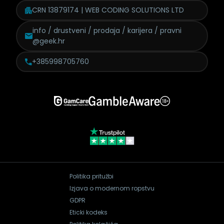
CRN 13879174 | WEB CODING SOLUTIONS LTD
info / drustveni / prodaja /
karijera / pravni
@geek.hr
+385998705760
Politika pritužbi
Izjava o modernom ropstvu
GDPR
Eticki kodeks