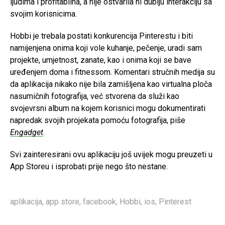
ljudima i profitabilna, a nije ostvarila ni dublju interakciju sa
svojim korisnicima.
Hobbi je trebala postati konkurencija Pinterestu i biti
namijenjena onima koji vole kuhanje, pečenje, uradi sam
projekte, umjetnost, zanate, kao i onima koji se bave
uređenjem doma i fitnessom. Komentari stručnih medija su
da aplikacija nikako nije bila zamišljena kao virtualna ploča
nasumičnih fotografija, već stvorena da služi kao
svojevrsni album na kojem korisnici mogu dokumentirati
napredak svojih projekata pomoću fotografija, piše
Engadget
.
Svi zainteresirani ovu aplikaciju još uvijek mogu preuzeti u
App Storeu i isprobati prije nego što nestane.
aplikacija
,
app store
,
facebook
,
Hobbi
,
ios
,
Pinterest