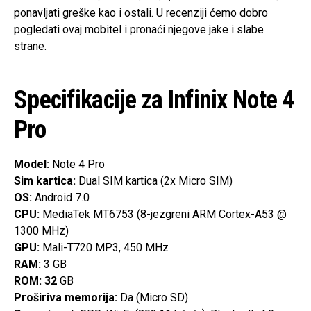
ponavljati greške kao i ostali. U recenziji ćemo dobro
pogledati ovaj mobitel i pronaći njegove jake i slabe
strane.
Specifikacije za Infinix Note 4
Pro
Model:
Note 4 Pro
Sim kartica:
Dual SIM kartica (2x Micro SIM)
OS:
Android 7.0
CPU:
MediaTek MT6753 (8-jezgreni ARM Cortex-A53 @
1300 MHz)
GPU:
Mali-T720 MP3, 450 MHz
RAM:
3 GB
ROM: 32
GB
Proširiva memorija:
Da (Micro SD)