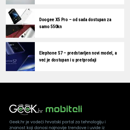
Doogee X5 Pro – od sada dostupan za
samo 550kn
Elephone S7 – predstavljen novi model, a
već je dostupan i u pretprodaji
Geek.hr je vodeći hrvatski portal za tehnologiju i
znanost koji donosi najnovije trendove i uvide iz