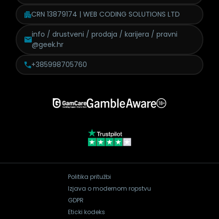
CRN 13879174 | WEB CODING SOLUTIONS LTD
info / drustveni / prodaja /
karijera / pravni
@geek.hr
+385998705760
Politika pritužbi
Izjava o modernom ropstvu
GDPR
Eticki kodeks