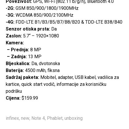
Povezivost:
GPS, Wi-Fi (802.11 b/g/n), Bluetooth 4.0
-2G:
GSM 850/900/1800/1900MHz
-3G:
WCDMA 850/900/2100MHz
-4G:
FDD-LTE B1/B3/B5/B7/B8/B20 & TDD-LTE B38/B40
Senzor otiska prsta:
Da
Zaslon:
5.7“ – 1920×1080
Kamera:
– Prednja:
8 MP
– Zadnja:
13 MP
Bljeskalica:
Da, dvotonska
Baterija:
4500 mAh, fiksna
Sadržaj paketa:
Mobitel, adapter, USB kabel, vadilica za
kartice, quick start vodič, informacije za korisničku
podršku
Cijena:
$159.99
infinex
,
new
,
Note 4
,
Phablet
,
unboxing