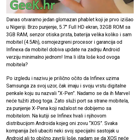
Danas otvaramo jedan glomazan phablet koji je prvo izišao
u Nigeriji. Brzo punjenje, 5.7″ Full HD ekran, 32GB ROM sa
3GB RAM, senzor otiska prsta, baterija velika koliko i sam
mobitel (4.5Ah), osmojezgreni procesor i garancija od
Infinexa da mobitel dobiva update na zadnju Android
verziju minimalno jednom! Ima li išta loše kod ovoga
mobitela?
Po izgledu i nazivu je prilično očito da Infinex uzima
Samsunga za svoj uzor, čak imaju i svoju vrstu digitalne
penkale koju su nazvali “X-Pen”. Nadamo se da ih Marvel
neće tužiti zbog toga. Zato služi port sa strane mobitela,
za punjenje X-Pena koji nažalost ne dobijemo sa
mobitelom. Na kutiji se Infinex hvali i njihovom
distribucijom Androida kojeg oni zovu “XOS”. Svaka
kompanija želi ubaciti neki svoj specijalni sastojak u
Android ali to obično završi loše, nadam se da XOS neće